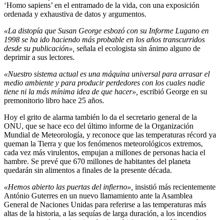
‘Homo sapiens’ en el entramado de la vida, con una exposición
ordenada y exhaustiva de datos y argumentos.
«La distopía que Susan George esbozó con su Informe Lugano en
1998 se ha ido haciendo más probable en los años transcurridos
desde su publicación»,
señala el ecologista sin ánimo alguno de
deprimir a sus lectores.
«Nuestro sistema actual es una máquina universal para arrasar el
medio ambiente y para producir perdedores con los cuales nadie
tiene ni la más mínima idea de que hacer»,
escribió George en su
premonitorio libro hace 25 años.
Hoy el grito de alarma también lo da el secretario general de la
ONU, que se hace eco del último informe de la Organización
Mundial de Meteorología, y reconoce que las temperaturas récord ya
queman la Tierra y que los fenómenos meteorológicos extremos,
cada vez más virulentos, empujan a millones de personas hacia el
hambre. Se prevé que 670 millones de habitantes del planeta
quedarán sin alimentos a finales de la presente década.
«Hemos abierto las puertas del infierno
»
,
insistió más recientemente
António Guterres en un nuevo llamamiento ante la Asamblea
General de Naciones Unidas para referirse a las temperaturas más
altas de la historia, a las sequías de larga duración, a los incendios