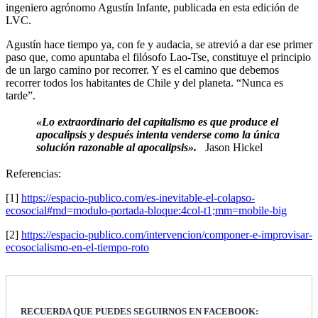
ingeniero agrónomo Agustín Infante, publicada en esta edición de
LVC.
Agustín hace tiempo ya, con fe y audacia, se atrevió a dar ese primer
paso que, como apuntaba el filósofo Lao-Tse, constituye el principio
de un largo camino por recorrer. Y es el camino que debemos
recorrer todos los habitantes de Chile y del planeta. “Nunca es
tarde”.
«Lo extraordinario del capitalismo es que produce el
apocalipsis y después intenta venderse como la única
solución razonable al apocalipsis».
Jason Hickel
Referencias:
[1]
https://espacio-publico.com/es-inevitable-el-colapso-
ecosocial#md=modulo-portada-bloque:4col-t1;mm=mobile-big
[2]
https://espacio-publico.com/intervencion/componer-e-improvisar-
ecosocialismo-en-el-tiempo-roto
RECUERDA QUE PUEDES SEGUIRNOS EN FACEBOOK: