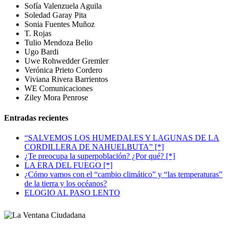
Sofía Valenzuela Aguila
Soledad Garay Pita
Sonia Fuentes Muñoz
T. Rojas
Tulio Mendoza Belio
Ugo Bardi
Uwe Rohwedder Gremler
Verónica Prieto Cordero
Viviana Rivera Barrientos
WE Comunicaciones
Ziley Mora Penrose
Entradas recientes
“SALVEMOS LOS HUMEDALES Y LAGUNAS DE LA
CORDILLERA DE NAHUELBUTA” [*]
¿Te preocupa la superpoblación? ¿Por qué? [*]
LA ERA DEL FUEGO [*]
¿Cómo vamos con el “cambio climático” y “las temperaturas”
de la tierra y los océanos?
ELOGIO AL PASO LENTO