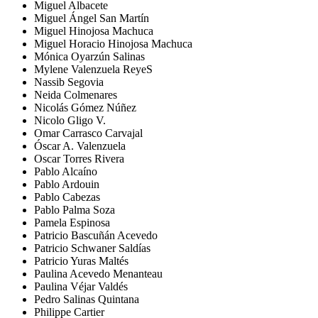
Miguel Albacete
Miguel Ángel San Martín
Miguel Hinojosa Machuca
Miguel Horacio Hinojosa Machuca
Mónica Oyarzún Salinas
Mylene Valenzuela ReyeS
Nassib Segovia
Neida Colmenares
Nicolás Gómez Núñez
Nicolo Gligo V.
Omar Carrasco Carvajal
Óscar A. Valenzuela
Oscar Torres Rivera
Pablo Alcaíno
Pablo Ardouin
Pablo Cabezas
Pablo Palma Soza
Pamela Espinosa
Patricio Bascuñán Acevedo
Patricio Schwaner Saldías
Patricio Yuras Maltés
Paulina Acevedo Menanteau
Paulina Véjar Valdés
Pedro Salinas Quintana
Philippe Cartier