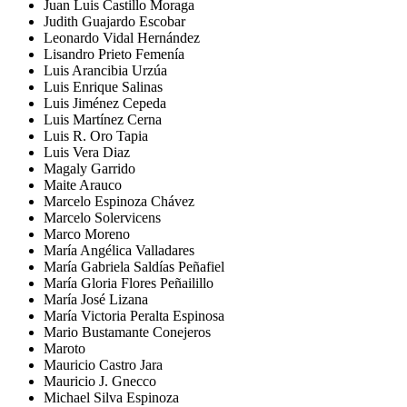
Juan Luis Castillo Moraga
Judith Guajardo Escobar
Leonardo Vidal Hernández
Lisandro Prieto Femenía
Luis Arancibia Urzúa
Luis Enrique Salinas
Luis Jiménez Cepeda
Luis Martínez Cerna
Luis R. Oro Tapia
Luis Vera Diaz
Magaly Garrido
Maite Arauco
Marcelo Espinoza Chávez
Marcelo Solervicens
Marco Moreno
María Angélica Valladares
María Gabriela Saldías Peñafiel
María Gloria Flores Peñailillo
María José Lizana
María Victoria Peralta Espinosa
Mario Bustamante Conejeros
Maroto
Mauricio Castro Jara
Mauricio J. Gnecco
Michael Silva Espinoza