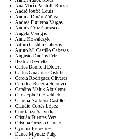
Ana María Pandolfi Burzio
André Jouffé Louis
Andrea Durán Zúñiga
Andrea Figueroa Vargas
Andrés Cruz Carrasco
Ángela Venegas
Anna Kowalczyk
Arturo Castillo Cabezas
Arturo M. Castillo Cabezas
Augusto Dueñas Eriz
Beatriz Revuelta
Carlos Bonifetti Dietert
Carlos Guajardo Castillo
Carola Rodríguez Olivares
Carolina Becerra Sepúlveda
Catalina Maluk Abusleme
Christopher Gotschlich
Claudia Narbona Castillo
Claudio Cortés López
Constanza Saavedra
Cristián Fuentes Vera
Cristina Orozco Canelo
Cynthia Riquelme
Danae Mlynarz Puig