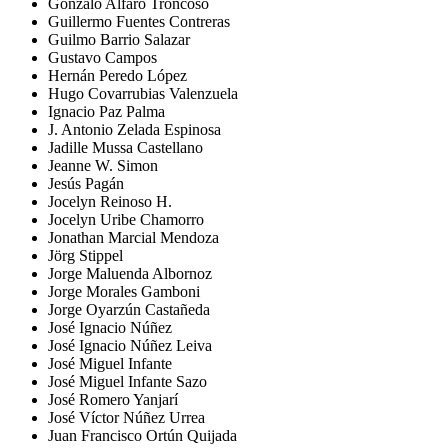
Gonzalo Alfaro Troncoso
Guillermo Fuentes Contreras
Guilmo Barrio Salazar
Gustavo Campos
Hernán Peredo López
Hugo Covarrubias Valenzuela
Ignacio Paz Palma
J. Antonio Zelada Espinosa
Jadille Mussa Castellano
Jeanne W. Simon
Jesús Pagán
Jocelyn Reinoso H.
Jocelyn Uribe Chamorro
Jonathan Marcial Mendoza
Jörg Stippel
Jorge Maluenda Albornoz
Jorge Morales Gamboni
Jorge Oyarzún Castañeda
José Ignacio Núñez
José Ignacio Núñez Leiva
José Miguel Infante
José Miguel Infante Sazo
José Romero Yanjarí
José Víctor Núñez Urrea
Juan Francisco Ortún Quijada