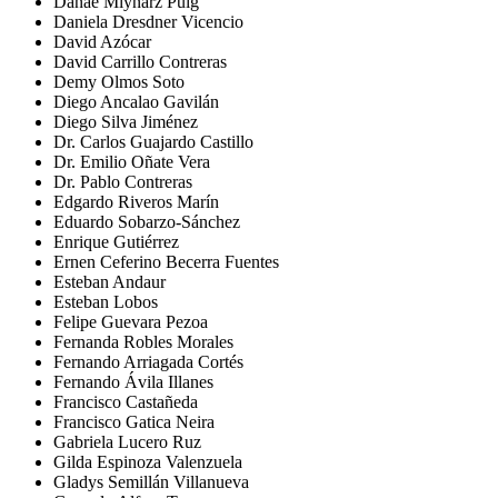
Danae Mlynarz Puig
Daniela Dresdner Vicencio
David Azócar
David Carrillo Contreras
Demy Olmos Soto
Diego Ancalao Gavilán
Diego Silva Jiménez
Dr. Carlos Guajardo Castillo
Dr. Emilio Oñate Vera
Dr. Pablo Contreras
Edgardo Riveros Marín
Eduardo Sobarzo-Sánchez
Enrique Gutiérrez
Ernen Ceferino Becerra Fuentes
Esteban Andaur
Esteban Lobos
Felipe Guevara Pezoa
Fernanda Robles Morales
Fernando Arriagada Cortés
Fernando Ávila Illanes
Francisco Castañeda
Francisco Gatica Neira
Gabriela Lucero Ruz
Gilda Espinoza Valenzuela
Gladys Semillán Villanueva