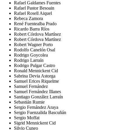
Rafael Galdames Fuentes
Rafael Pastor Besoain
Rafael Rosell Aiquel
Rebeca Zamora
René Fuentealba Prado
Ricardo Barra Ríos
Robert Córdova Martínez
Robert Córdova Martínez
Robert Wagner Porto
Rodolfo Canelón Osal
Rodrigo Goycolea
Rodrigo Larraín
Rodrigo Pulgar Castro
Ronald Mennickent Cid
Sabrina Devia Astorga
Samuel Erices Riquelme
Samuel Fernández
Samuel Fernández Illanes
Santiago González Larraín
Sebastián Rumie
Sergio Fernández Araya
Sergio Fuenzalida Bascuñán
Sergio Moffat
Sigrid Mennickent Cid
Silvio Cuneo