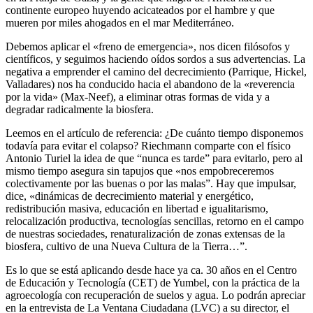
continente europeo huyendo acicateados por el hambre y que
mueren por miles ahogados en el mar Mediterráneo.
Debemos aplicar el
«
freno de emergencia», nos dicen filósofos y
científicos, y seguimos haciendo oídos sordos a sus advertencias. La
negativa a emprender el camino del decrecimiento (Parrique, Hickel,
Valladares) nos ha conducido hacia el abandono de la «reverencia
por la vida» (Max-Neef), a eliminar otras formas de vida y a
degradar radicalmente la biosfera.
Leemos en el artículo de referencia: ¿De cuánto tiempo disponemos
todavía para evitar el colapso? Riechmann comparte con el físico
Antonio Turiel la idea de que “nunca es tarde” para evitarlo, pero al
mismo tiempo asegura sin tapujos que «nos empobreceremos
colectivamente por las buenas o por las malas”. Hay que impulsar,
dice, «dinámicas de decrecimiento material y energético,
redistribución masiva, educación en libertad e igualitarismo,
relocalización productiva, tecnologías sencillas, retorno en el campo
de nuestras sociedades, renaturalización de zonas extensas de la
biosfera, cultivo de una Nueva Cultura de la Tierra…”.
Es lo que se está aplicando desde hace ya ca. 30 años en el Centro
de Educación y Tecnología (CET) de Yumbel, con la práctica de la
agroecología con recuperación de suelos y agua. Lo podrán apreciar
en la entrevista de La Ventana Ciudadana (LVC) a su director, el