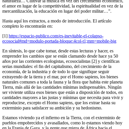
naturaleza… Cultivar la música en vez del crecimiento económico,
el amor en lugar de la competitividad, la espiritualidad en vez de la
mercantilización, la educación en lugar del poder militar…”.
Hasta aquí los extractos, a modo de introducción. El artículo
completo lo encontrarán en:
[1]
https://espacio-publico.com/es-inevitable-el-colapso-
ecosocial#md=modulo-portada-bloque:4col-t1;mm=mobile-big
En síntesis, lo que cabe tomar, desde estas lecturas y hacer, es
emprender los cambios que se están clamando desde hace ya 50
años por las corrientes ecologistas, ecosocialistas [2] y científicas
serias mundiales: el fin del capitalismo, del crecimiento de la
economía, de la industria y de todo lo que signifique seguir
extrayendo de la tierra y el mar, por el Homo sapiens, los bienes
naturales comunes a toda la fauna y la flora que habita este planeta
Tierra, más allá de las cantidades mínimas indispensables. Ningún
ser viviente utiliza esos bienes que están a disposición de todos, en
cantidades mayores a las justas y mínimas que necesita para vivir y
reproducirse, excepto el Homo sapiens, que los extrae hasta su
exterminio para satisfacer su ambición y su hedonismo.
Estamos viviendo ya el infierno en la Tierra, con el exterminio de
pueblos empobrecidos y avasallados, como lo estamos viendo hoy
en la Franja de Gaza, y la gente que migra de África hacia el