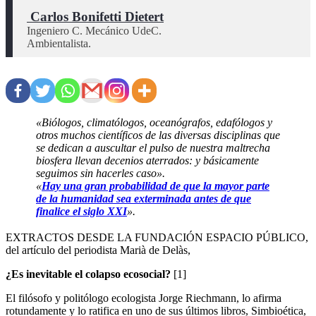
 Carlos Bonifetti Dietert
Ingeniero C. Mecánico UdeC.

Ambientalista.
«Biólogos, climatólogos, oceanógrafos, edafólogos y
otros muchos científicos de las diversas disciplinas que
se dedican a auscultar el pulso de nuestra maltrecha
biosfera llevan decenios aterrados: y básicamente
seguimos sin hacerles caso».
«
Hay una gran probabilidad de que la mayor parte
de la humanidad sea exterminada antes de que
finalice el siglo XXI
».
EXTRACTOS DESDE LA FUNDACIÓN ESPACIO PÚBLICO,
del artículo del periodista Marià de Delàs,
¿Es inevitable el colapso ecosocial?
[1]
El filósofo y politólogo ecologista Jorge Riechmann, lo afirma
rotundamente y lo ratifica en uno de sus últimos libros, Simbioética,