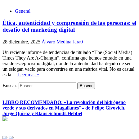
General
Ética, autenticidad y comprensión de las personas: el
desafío del marketing digital
28 diciembre, 2025
Álvaro Medina Jara
0
Un reciente informe de tendencias de titulado “The (Social Media)
Times They Are A-Changin”, confirma que hemos entrado en una
era de escepticismo digital, donde la autenticidad ha dejado de ser
un eslogan vacío para convertirse en una métrica vital. No es casual:
es la
…
Leer mas +
Buscar:
LIBRO RECOMENDADO: «La revolución del hidrógeno
verde y sus derivados en Magallanes"» de Felipe Givovich,
Jorge Quiroz y Klaus Schmidt-Hebbel