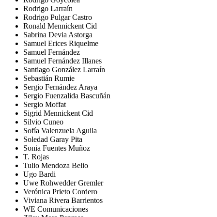
Rodrigo Larraín
Rodrigo Pulgar Castro
Ronald Mennickent Cid
Sabrina Devia Astorga
Samuel Erices Riquelme
Samuel Fernández
Samuel Fernández Illanes
Santiago González Larraín
Sebastián Rumie
Sergio Fernández Araya
Sergio Fuenzalida Bascuñán
Sergio Moffat
Sigrid Mennickent Cid
Silvio Cuneo
Sofía Valenzuela Aguila
Soledad Garay Pita
Sonia Fuentes Muñoz
T. Rojas
Tulio Mendoza Belio
Ugo Bardi
Uwe Rohwedder Gremler
Verónica Prieto Cordero
Viviana Rivera Barrientos
WE Comunicaciones