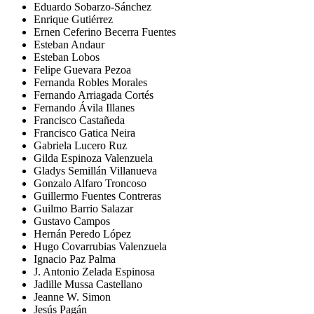
Eduardo Sobarzo-Sánchez
Enrique Gutiérrez
Ernen Ceferino Becerra Fuentes
Esteban Andaur
Esteban Lobos
Felipe Guevara Pezoa
Fernanda Robles Morales
Fernando Arriagada Cortés
Fernando Ávila Illanes
Francisco Castañeda
Francisco Gatica Neira
Gabriela Lucero Ruz
Gilda Espinoza Valenzuela
Gladys Semillán Villanueva
Gonzalo Alfaro Troncoso
Guillermo Fuentes Contreras
Guilmo Barrio Salazar
Gustavo Campos
Hernán Peredo López
Hugo Covarrubias Valenzuela
Ignacio Paz Palma
J. Antonio Zelada Espinosa
Jadille Mussa Castellano
Jeanne W. Simon
Jesús Pagán