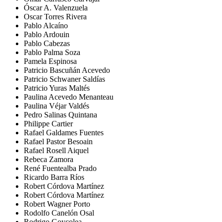
Óscar A. Valenzuela
Oscar Torres Rivera
Pablo Alcaíno
Pablo Ardouin
Pablo Cabezas
Pablo Palma Soza
Pamela Espinosa
Patricio Bascuñán Acevedo
Patricio Schwaner Saldías
Patricio Yuras Maltés
Paulina Acevedo Menanteau
Paulina Véjar Valdés
Pedro Salinas Quintana
Philippe Cartier
Rafael Galdames Fuentes
Rafael Pastor Besoain
Rafael Rosell Aiquel
Rebeca Zamora
René Fuentealba Prado
Ricardo Barra Ríos
Robert Córdova Martínez
Robert Córdova Martínez
Robert Wagner Porto
Rodolfo Canelón Osal
Rodrigo Goycolea