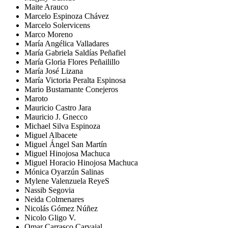
Maite Arauco
Marcelo Espinoza Chávez
Marcelo Solervicens
Marco Moreno
María Angélica Valladares
María Gabriela Saldías Peñafiel
María Gloria Flores Peñailillo
María José Lizana
María Victoria Peralta Espinosa
Mario Bustamante Conejeros
Maroto
Mauricio Castro Jara
Mauricio J. Gnecco
Michael Silva Espinoza
Miguel Albacete
Miguel Ángel San Martín
Miguel Hinojosa Machuca
Miguel Horacio Hinojosa Machuca
Mónica Oyarzún Salinas
Mylene Valenzuela ReyeS
Nassib Segovia
Neida Colmenares
Nicolás Gómez Núñez
Nicolo Gligo V.
Omar Carrasco Carvajal