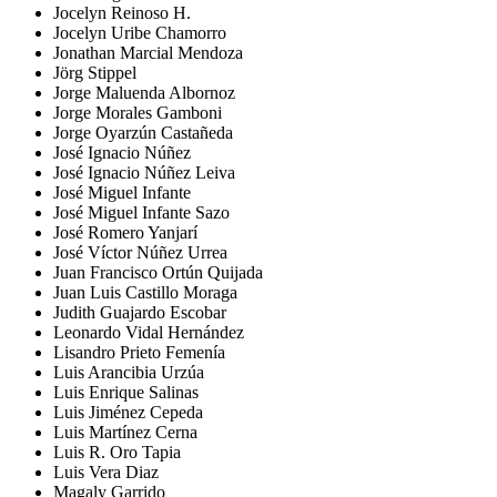
Jocelyn Reinoso H.
Jocelyn Uribe Chamorro
Jonathan Marcial Mendoza
Jörg Stippel
Jorge Maluenda Albornoz
Jorge Morales Gamboni
Jorge Oyarzún Castañeda
José Ignacio Núñez
José Ignacio Núñez Leiva
José Miguel Infante
José Miguel Infante Sazo
José Romero Yanjarí
José Víctor Núñez Urrea
Juan Francisco Ortún Quijada
Juan Luis Castillo Moraga
Judith Guajardo Escobar
Leonardo Vidal Hernández
Lisandro Prieto Femenía
Luis Arancibia Urzúa
Luis Enrique Salinas
Luis Jiménez Cepeda
Luis Martínez Cerna
Luis R. Oro Tapia
Luis Vera Diaz
Magaly Garrido