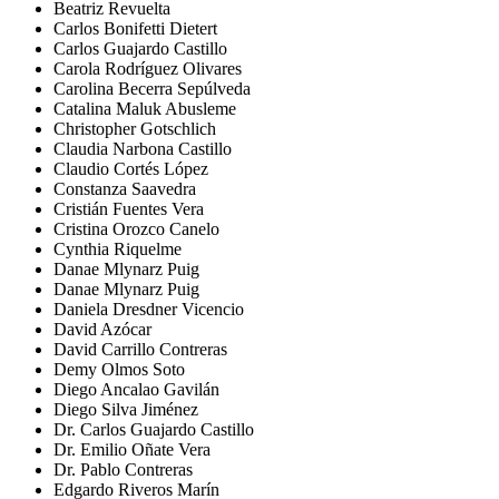
Beatriz Revuelta
Carlos Bonifetti Dietert
Carlos Guajardo Castillo
Carola Rodríguez Olivares
Carolina Becerra Sepúlveda
Catalina Maluk Abusleme
Christopher Gotschlich
Claudia Narbona Castillo
Claudio Cortés López
Constanza Saavedra
Cristián Fuentes Vera
Cristina Orozco Canelo
Cynthia Riquelme
Danae Mlynarz Puig
Danae Mlynarz Puig
Daniela Dresdner Vicencio
David Azócar
David Carrillo Contreras
Demy Olmos Soto
Diego Ancalao Gavilán
Diego Silva Jiménez
Dr. Carlos Guajardo Castillo
Dr. Emilio Oñate Vera
Dr. Pablo Contreras
Edgardo Riveros Marín