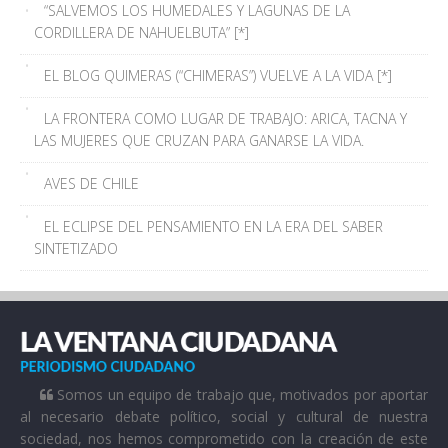
“SALVEMOS LOS HUMEDALES Y LAGUNAS DE LA
CORDILLERA DE NAHUELBUTA” [*]
EL BLOG QUIMERAS (“CHIMERAS”) VUELVE A LA VIDA [*]
LA FRONTERA COMO LUGAR DE TRABAJO: ARICA, TACNA Y
LAS MUJERES QUE CRUZAN PARA GANARSE LA VIDA.
AVES DE CHILE
EL ECLIPSE DEL PENSAMIENTO EN LA ERA DEL SABER
SINTETIZADO
Somos un equipo de trabajo que, motivados por aportar
al necesario debate político, social y cultural de nuestra
sociedad, nos hemos comprometido con la creación de este