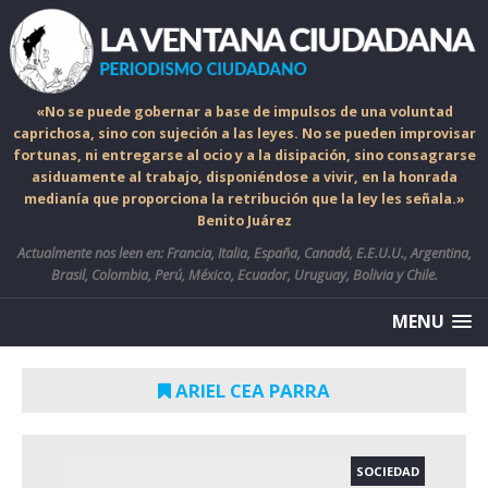
«No se puede gobernar a base de impulsos de una voluntad
caprichosa, sino con sujeción a las leyes. No se pueden improvisar
fortunas, ni entregarse al ocio y a la disipación, sino consagrarse
asiduamente al trabajo, disponiéndose a vivir, en la honrada
medianía que proporciona la retribución que la ley les señala.»
Benito Juárez
Actualmente nos leen en: Francia, Italia, España, Canadá, E.E.U.U., Argentina,
Brasil, Colombia, Perú, México, Ecuador, Uruguay, Bolivia y Chile.
MENU
ARIEL CEA PARRA
SOCIEDAD