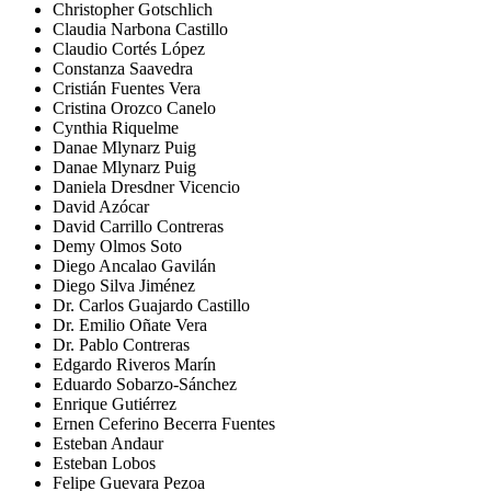
Christopher Gotschlich
Claudia Narbona Castillo
Claudio Cortés López
Constanza Saavedra
Cristián Fuentes Vera
Cristina Orozco Canelo
Cynthia Riquelme
Danae Mlynarz Puig
Danae Mlynarz Puig
Daniela Dresdner Vicencio
David Azócar
David Carrillo Contreras
Demy Olmos Soto
Diego Ancalao Gavilán
Diego Silva Jiménez
Dr. Carlos Guajardo Castillo
Dr. Emilio Oñate Vera
Dr. Pablo Contreras
Edgardo Riveros Marín
Eduardo Sobarzo-Sánchez
Enrique Gutiérrez
Ernen Ceferino Becerra Fuentes
Esteban Andaur
Esteban Lobos
Felipe Guevara Pezoa