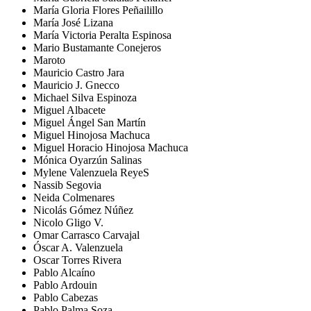
María Gloria Flores Peñailillo
María José Lizana
María Victoria Peralta Espinosa
Mario Bustamante Conejeros
Maroto
Mauricio Castro Jara
Mauricio J. Gnecco
Michael Silva Espinoza
Miguel Albacete
Miguel Ángel San Martín
Miguel Hinojosa Machuca
Miguel Horacio Hinojosa Machuca
Mónica Oyarzún Salinas
Mylene Valenzuela ReyeS
Nassib Segovia
Neida Colmenares
Nicolás Gómez Núñez
Nicolo Gligo V.
Omar Carrasco Carvajal
Óscar A. Valenzuela
Oscar Torres Rivera
Pablo Alcaíno
Pablo Ardouin
Pablo Cabezas
Pablo Palma Soza