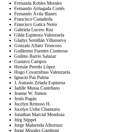
Fernanda Robles Morales
Fernando Arriagada Cortés
Fernando Ávila Illanes
Francisco Castañeda
Francisco Gatica Neira
Gabriela Lucero Ruz
Gilda Espinoza Valenzuela
Gladys Semillán Villanueva
Gonzalo Alfaro Troncoso
Guillermo Fuentes Contreras
Guilmo Barrio Salazar
Gustavo Campos
Hernán Peredo López
Hugo Covarrubias Valenzuela
Ignacio Paz Palma
J. Antonio Zelada Espinosa
Jadille Mussa Castellano
Jeanne W. Simon
Jesús Pagán
Jocelyn Reinoso H.
Jocelyn Uribe Chamorro
Jonathan Marcial Mendoza
Jörg Stippel
Jorge Maluenda Albornoz
Jorge Morales Gamboni