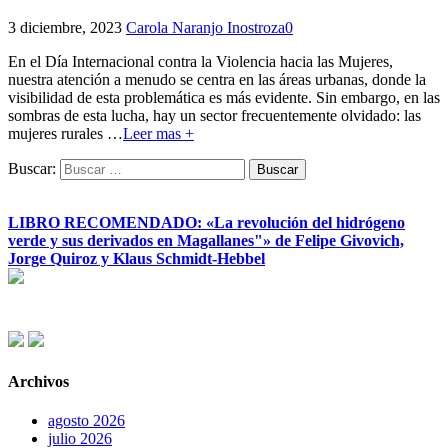
3 diciembre, 2023
Carola Naranjo Inostroza
0
En el Día Internacional contra la Violencia hacia las Mujeres,
nuestra atención a menudo se centra en las áreas urbanas, donde la
visibilidad de esta problemática es más evidente. Sin embargo, en las
sombras de esta lucha, hay un sector frecuentemente olvidado: las
mujeres rurales
…
Leer mas +
Buscar:
LIBRO RECOMENDADO: «La revolución del hidrógeno
verde y sus derivados en Magallanes"» de Felipe Givovich,
Jorge Quiroz y Klaus Schmidt-Hebbel
Archivos
agosto 2026
julio 2026