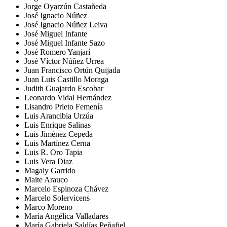
Jorge Oyarzún Castañeda
José Ignacio Núñez
José Ignacio Núñez Leiva
José Miguel Infante
José Miguel Infante Sazo
José Romero Yanjarí
José Víctor Núñez Urrea
Juan Francisco Ortún Quijada
Juan Luis Castillo Moraga
Judith Guajardo Escobar
Leonardo Vidal Hernández
Lisandro Prieto Femenía
Luis Arancibia Urzúa
Luis Enrique Salinas
Luis Jiménez Cepeda
Luis Martínez Cerna
Luis R. Oro Tapia
Luis Vera Diaz
Magaly Garrido
Maite Arauco
Marcelo Espinoza Chávez
Marcelo Solervicens
Marco Moreno
María Angélica Valladares
María Gabriela Saldías Peñafiel