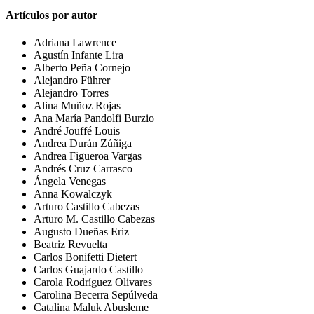
Artículos por autor
Adriana Lawrence
Agustín Infante Lira
Alberto Peña Cornejo
Alejandro Führer
Alejandro Torres
Alina Muñoz Rojas
Ana María Pandolfi Burzio
André Jouffé Louis
Andrea Durán Zúñiga
Andrea Figueroa Vargas
Andrés Cruz Carrasco
Ángela Venegas
Anna Kowalczyk
Arturo Castillo Cabezas
Arturo M. Castillo Cabezas
Augusto Dueñas Eriz
Beatriz Revuelta
Carlos Bonifetti Dietert
Carlos Guajardo Castillo
Carola Rodríguez Olivares
Carolina Becerra Sepúlveda
Catalina Maluk Abusleme