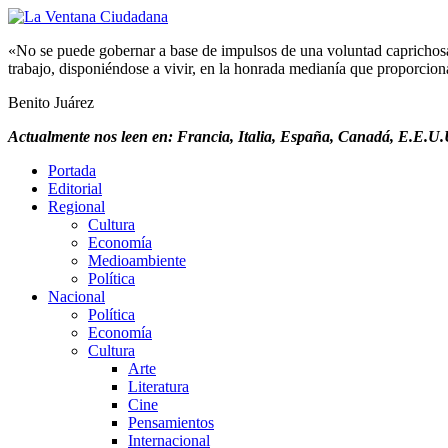
«No se puede gobernar a base de impulsos de una voluntad caprichosa, 
trabajo, disponiéndose a vivir, en la honrada medianía que proporciona 
Benito Juárez
Actualmente nos leen en: Francia, Italia, España, Canadá, E.E.U.U
Portada
Editorial
Regional
Cultura
Economía
Medioambiente
Política
Nacional
Política
Economía
Cultura
Arte
Literatura
Cine
Pensamientos
Internacional