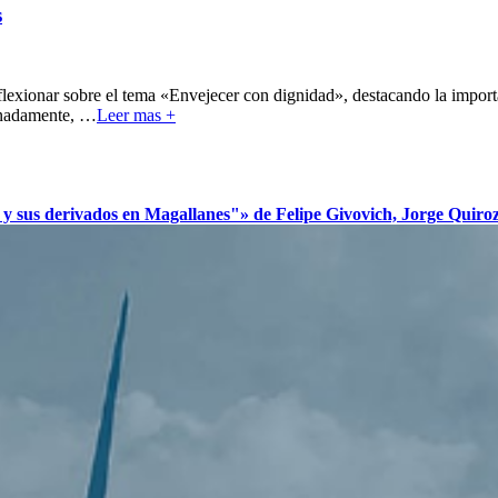
s
eflexionar sobre el tema «Envejecer con dignidad», destacando la import
unadamente,
…
Leer mas +
s derivados en Magallanes"» de Felipe Givovich, Jorge Quiroz