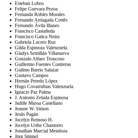
Esteban Lobos
Felipe Guevara Pezoa
Fernanda Robles Morales
Fernando Arriagada Cortés
Fernando Ávila Illanes
Francisco Castañeda
Francisco Gatica Neira
Gabriela Lucero Ruz
Gilda Espinoza Valenzuela
Gladys Semillán Villanueva
Gonzalo Alfaro Troncoso
Guillermo Fuentes Contreras
Guilmo Barrio Salazar
Gustavo Campos
Hernán Peredo López
Hugo Covarrubias Valenzuela
Ignacio Paz Palma
J. Antonio Zelada Espinosa
Jadille Mussa Castellano
Jeanne W. Simon
Jesús Pagán
Jocelyn Reinoso H.
Jocelyn Uribe Chamorro
Jonathan Marcial Mendoza
Jörg Stippel