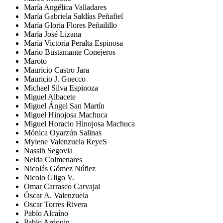
María Angélica Valladares
María Gabriela Saldías Peñafiel
María Gloria Flores Peñailillo
María José Lizana
María Victoria Peralta Espinosa
Mario Bustamante Conejeros
Maroto
Mauricio Castro Jara
Mauricio J. Gnecco
Michael Silva Espinoza
Miguel Albacete
Miguel Ángel San Martín
Miguel Hinojosa Machuca
Miguel Horacio Hinojosa Machuca
Mónica Oyarzún Salinas
Mylene Valenzuela ReyeS
Nassib Segovia
Neida Colmenares
Nicolás Gómez Núñez
Nicolo Gligo V.
Omar Carrasco Carvajal
Óscar A. Valenzuela
Oscar Torres Rivera
Pablo Alcaíno
Pablo Ardouin