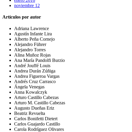
enero 2016
noviembre 12
Artículos por autor
Adriana Lawrence
Agustín Infante Lira
Alberto Peña Cornejo
Alejandro Führer
Alejandro Torres
Alina Muñoz Rojas
Ana María Pandolfi Burzio
André Jouffé Louis
Andrea Durán Zúñiga
Andrea Figueroa Vargas
Andrés Cruz Carrasco
Ángela Venegas
Anna Kowalczyk
Arturo Castillo Cabezas
Arturo M. Castillo Cabezas
Augusto Dueñas Eriz
Beatriz Revuelta
Carlos Bonifetti Dietert
Carlos Guajardo Castillo
Carola Rodríguez Olivares