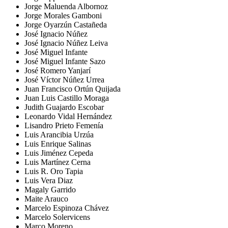
Jorge Maluenda Albornoz
Jorge Morales Gamboni
Jorge Oyarzún Castañeda
José Ignacio Núñez
José Ignacio Núñez Leiva
José Miguel Infante
José Miguel Infante Sazo
José Romero Yanjarí
José Víctor Núñez Urrea
Juan Francisco Ortún Quijada
Juan Luis Castillo Moraga
Judith Guajardo Escobar
Leonardo Vidal Hernández
Lisandro Prieto Femenía
Luis Arancibia Urzúa
Luis Enrique Salinas
Luis Jiménez Cepeda
Luis Martínez Cerna
Luis R. Oro Tapia
Luis Vera Diaz
Magaly Garrido
Maite Arauco
Marcelo Espinoza Chávez
Marcelo Solervicens
Marco Moreno