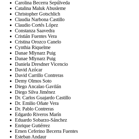
Carolina Becerra Sepúlveda
Catalina Maluk Abusleme
Christopher Gotschlich
Claudia Narbona Castillo
Claudio Cortés López
Constanza Saavedra
Cristián Fuentes Vera
Cristina Orozco Canelo
Cynthia Riquelme
Danae Mlynarz Puig
Danae Mlynarz Puig
Daniela Dresdner Vicencio
David Azócar
David Carrillo Contreras
Demy Olmos Soto
Diego Ancalao Gavilán
Diego Silva Jiménez
Dr. Carlos Guajardo Castillo
Dr. Emilio Oñate Vera
Dr. Pablo Contreras
Edgardo Riveros Marín
Eduardo Sobarzo-Sánchez
Enrique Gutiérrez
Ernen Ceferino Becerra Fuentes
Esteban Andaur