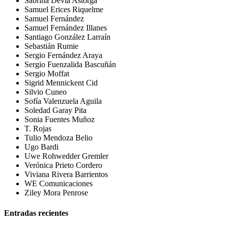
Sabrina Devia Astorga
Samuel Erices Riquelme
Samuel Fernández
Samuel Fernández Illanes
Santiago González Larraín
Sebastián Rumie
Sergio Fernández Araya
Sergio Fuenzalida Bascuñán
Sergio Moffat
Sigrid Mennickent Cid
Silvio Cuneo
Sofía Valenzuela Aguila
Soledad Garay Pita
Sonia Fuentes Muñoz
T. Rojas
Tulio Mendoza Belio
Ugo Bardi
Uwe Rohwedder Gremler
Verónica Prieto Cordero
Viviana Rivera Barrientos
WE Comunicaciones
Ziley Mora Penrose
Entradas recientes