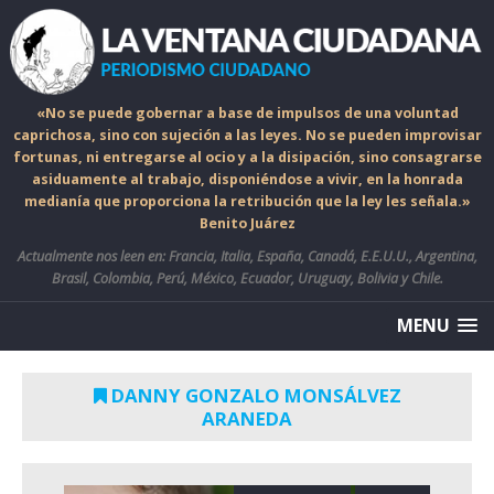
«No se puede gobernar a base de impulsos de una voluntad
caprichosa, sino con sujeción a las leyes. No se pueden improvisar
fortunas, ni entregarse al ocio y a la disipación, sino consagrarse
asiduamente al trabajo, disponiéndose a vivir, en la honrada
medianía que proporciona la retribución que la ley les señala.»
Benito Juárez
Actualmente nos leen en: Francia, Italia, España, Canadá, E.E.U.U., Argentina,
Brasil, Colombia, Perú, México, Ecuador, Uruguay, Bolivia y Chile.
MENU
DANNY GONZALO MONSÁLVEZ
ARANEDA