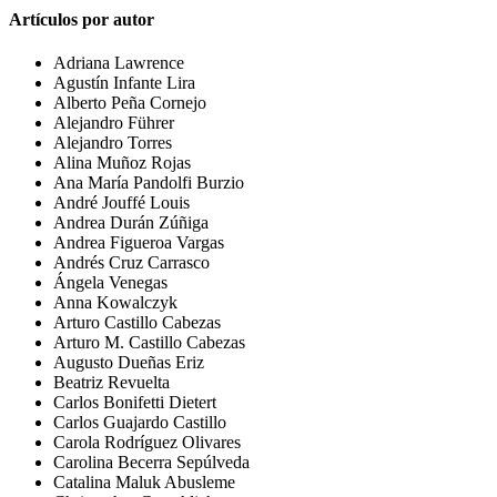
Artículos por autor
Adriana Lawrence
Agustín Infante Lira
Alberto Peña Cornejo
Alejandro Führer
Alejandro Torres
Alina Muñoz Rojas
Ana María Pandolfi Burzio
André Jouffé Louis
Andrea Durán Zúñiga
Andrea Figueroa Vargas
Andrés Cruz Carrasco
Ángela Venegas
Anna Kowalczyk
Arturo Castillo Cabezas
Arturo M. Castillo Cabezas
Augusto Dueñas Eriz
Beatriz Revuelta
Carlos Bonifetti Dietert
Carlos Guajardo Castillo
Carola Rodríguez Olivares
Carolina Becerra Sepúlveda
Catalina Maluk Abusleme