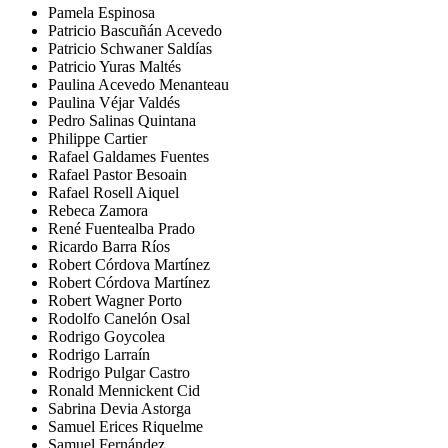
Pamela Espinosa
Patricio Bascuñán Acevedo
Patricio Schwaner Saldías
Patricio Yuras Maltés
Paulina Acevedo Menanteau
Paulina Véjar Valdés
Pedro Salinas Quintana
Philippe Cartier
Rafael Galdames Fuentes
Rafael Pastor Besoain
Rafael Rosell Aiquel
Rebeca Zamora
René Fuentealba Prado
Ricardo Barra Ríos
Robert Córdova Martínez
Robert Córdova Martínez
Robert Wagner Porto
Rodolfo Canelón Osal
Rodrigo Goycolea
Rodrigo Larraín
Rodrigo Pulgar Castro
Ronald Mennickent Cid
Sabrina Devia Astorga
Samuel Erices Riquelme
Samuel Fernández