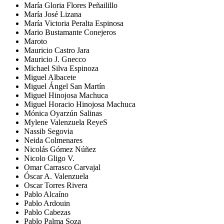
María Gloria Flores Peñailillo
María José Lizana
María Victoria Peralta Espinosa
Mario Bustamante Conejeros
Maroto
Mauricio Castro Jara
Mauricio J. Gnecco
Michael Silva Espinoza
Miguel Albacete
Miguel Ángel San Martín
Miguel Hinojosa Machuca
Miguel Horacio Hinojosa Machuca
Mónica Oyarzún Salinas
Mylene Valenzuela ReyeS
Nassib Segovia
Neida Colmenares
Nicolás Gómez Núñez
Nicolo Gligo V.
Omar Carrasco Carvajal
Óscar A. Valenzuela
Oscar Torres Rivera
Pablo Alcaíno
Pablo Ardouin
Pablo Cabezas
Pablo Palma Soza