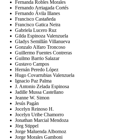
Fernanda Robles Morales
Fernando Arriagada Cortés
Fernando Ávila Illanes
Francisco Castañeda
Francisco Gatica Neira
Gabriela Lucero Ruz
Gilda Espinoza Valenzuela
Gladys Semillán Villanueva
Gonzalo Alfaro Troncoso
Guillermo Fuentes Contreras
Guilmo Barrio Salazar
Gustavo Campos
Hernán Peredo López
Hugo Covarrubias Valenzuela
Ignacio Paz Palma
J. Antonio Zelada Espinosa
Jadille Mussa Castellano
Jeanne W. Simon
Jesús Pagán
Jocelyn Reinoso H.
Jocelyn Uribe Chamorro
Jonathan Marcial Mendoza
Jörg Stippel
Jorge Maluenda Albornoz
Jorge Morales Gamboni