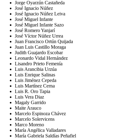
Jorge Oyarzún Castañeda
José Ignacio Núñez
José Ignacio Núñez Leiva
José Miguel Infante
José Miguel Infante Sazo
José Romero Yanjarí
José Víctor Núñez Urrea
Juan Francisco Ortún Quijada
Juan Luis Castillo Moraga
Judith Guajardo Escobar
Leonardo Vidal Hernández
Lisandro Prieto Femenía
Luis Arancibia Urzúa
Luis Enrique Salinas
Luis Jiménez Cepeda
Luis Martínez Cerna
Luis R. Oro Tapia
Luis Vera Diaz
Magaly Garrido
Maite Arauco
Marcelo Espinoza Chávez
Marcelo Solervicens
Marco Moreno
María Angélica Valladares
María Gabriela Saldías Peñafiel