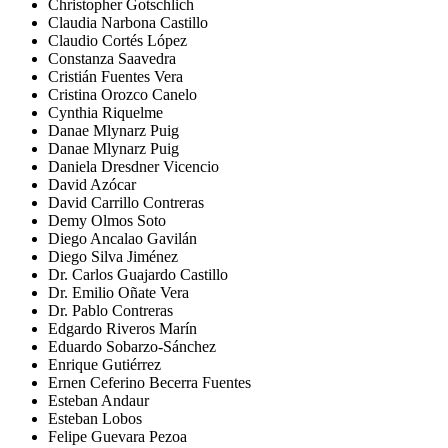
Christopher Gotschlich
Claudia Narbona Castillo
Claudio Cortés López
Constanza Saavedra
Cristián Fuentes Vera
Cristina Orozco Canelo
Cynthia Riquelme
Danae Mlynarz Puig
Danae Mlynarz Puig
Daniela Dresdner Vicencio
David Azócar
David Carrillo Contreras
Demy Olmos Soto
Diego Ancalao Gavilán
Diego Silva Jiménez
Dr. Carlos Guajardo Castillo
Dr. Emilio Oñate Vera
Dr. Pablo Contreras
Edgardo Riveros Marín
Eduardo Sobarzo-Sánchez
Enrique Gutiérrez
Ernen Ceferino Becerra Fuentes
Esteban Andaur
Esteban Lobos
Felipe Guevara Pezoa