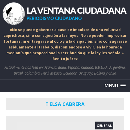
«No se puede gobernar a base de impulsos de una voluntad
caprichosa, sino con sujeción a las leyes. No se pueden improvisar
fortunas, ni entregarse al ocio y a la disipación, sino consagrarse
asiduamente al trabajo, disponiéndose a vivir, en la honrada
medianía que proporciona la retribución que la ley les señala.»
Benito Juárez
Actualmente nos leen en: Francia, Italia, España, Canadá, E.E.U.U., Argentina,
Brasil, Colombia, Perú, México, Ecuador, Uruguay, Bolivia y Chile.
MENU
ELSA CABRERA
GENERAL