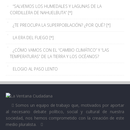
“SALVEMOS LOS HUMEDALES Y LAGUNAS DE LA
CORDILLERA DE NAHUELBUTA” [*]
¿TE PREOCUPA LA SUPERPOBLACIÓN? ¿POR QUÉ? [*]
LA ERA DEL FUEGO [*]
¿CÓMO VAMOS CON EL “CAMBIO CLIMÁTICO” Y “LAS
TEMPERATURAS” DE LA TIERRA Y LOS OCÉANOS?
ELOGIO AL PASO LENTO
Somos un equipo de trabajo que, motivados por aportar
al necesario debate político, social y cultural de nuestra
sociedad, nos hemos comprometido con la creación de este
medio pluralista.