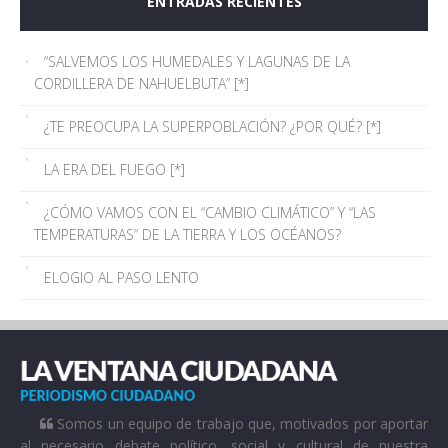
ENTRADAS RECIENTES
“SALVEMOS LOS HUMEDALES Y LAGUNAS DE LA
CORDILLERA DE NAHUELBUTA” [*]
¿TE PREOCUPA LA SUPERPOBLACIÓN? ¿POR QUÉ? [*]
LA ERA DEL FUEGO [*]
¿CÓMO VAMOS CON EL “CAMBIO CLIMÁTICO” Y “LAS
TEMPERATURAS” DE LA TIERRA Y LOS OCÉANOS?
ELOGIO AL PASO LENTO
Somos un equipo de trabajo que, motivados por aportar
al necesario debate político, social y cultural de nuestra