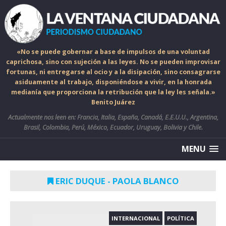
«No se puede gobernar a base de impulsos de una voluntad
caprichosa, sino con sujeción a las leyes. No se pueden improvisar
fortunas, ni entregarse al ocio y a la disipación, sino consagrarse
asiduamente al trabajo, disponiéndose a vivir, en la honrada
medianía que proporciona la retribución que la ley les señala.»
Benito Juárez
Actualmente nos leen en: Francia, Italia, España, Canadá, E.E.U.U., Argentina,
Brasil, Colombia, Perú, México, Ecuador, Uruguay, Bolivia y Chile.
MENU
ERIC DUQUE - PAOLA BLANCO
INTERNACIONAL
POLÍTICA