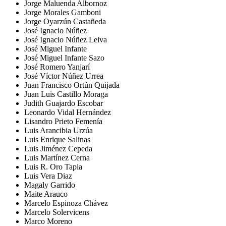
Jorge Maluenda Albornoz
Jorge Morales Gamboni
Jorge Oyarzún Castañeda
José Ignacio Núñez
José Ignacio Núñez Leiva
José Miguel Infante
José Miguel Infante Sazo
José Romero Yanjarí
José Víctor Núñez Urrea
Juan Francisco Ortún Quijada
Juan Luis Castillo Moraga
Judith Guajardo Escobar
Leonardo Vidal Hernández
Lisandro Prieto Femenía
Luis Arancibia Urzúa
Luis Enrique Salinas
Luis Jiménez Cepeda
Luis Martínez Cerna
Luis R. Oro Tapia
Luis Vera Diaz
Magaly Garrido
Maite Arauco
Marcelo Espinoza Chávez
Marcelo Solervicens
Marco Moreno