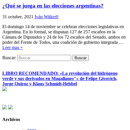
¿Qué se juega en las elecciones argentinas?
31 octubre, 2021
Iván Witker
0
El domingo 14 de noviembre se celebran elecciones legislativas en
Argentina. En lo formal, se disputan 127 de 257 escaños en la
Cámara de Diputados y 24 de los 72 escaños del Senado, ambos en
poder del Frente de Todos, una coalición de gobierno integrada
…
Leer mas +
Buscar:
LIBRO RECOMENDADO: «La revolución del hidrógeno
verde y sus derivados en Magallanes"» de Felipe Givovich,
Jorge Quiroz y Klaus Schmidt-Hebbel
Archivos