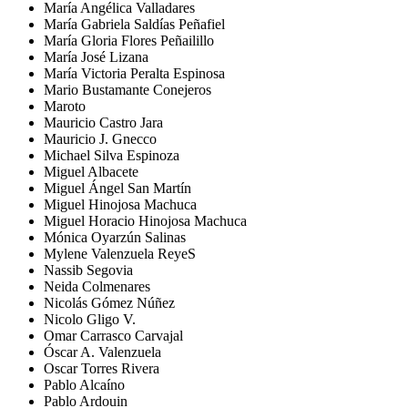
María Angélica Valladares
María Gabriela Saldías Peñafiel
María Gloria Flores Peñailillo
María José Lizana
María Victoria Peralta Espinosa
Mario Bustamante Conejeros
Maroto
Mauricio Castro Jara
Mauricio J. Gnecco
Michael Silva Espinoza
Miguel Albacete
Miguel Ángel San Martín
Miguel Hinojosa Machuca
Miguel Horacio Hinojosa Machuca
Mónica Oyarzún Salinas
Mylene Valenzuela ReyeS
Nassib Segovia
Neida Colmenares
Nicolás Gómez Núñez
Nicolo Gligo V.
Omar Carrasco Carvajal
Óscar A. Valenzuela
Oscar Torres Rivera
Pablo Alcaíno
Pablo Ardouin