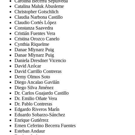
Carolina Becerra Sepúlveda
Catalina Maluk Abusleme
Christopher Gotschlich
Claudia Narbona Castillo
Claudio Cortés López
Constanza Saavedra
Cristián Fuentes Vera
Cristina Orozco Canelo
Cynthia Riquelme
Danae Mlynarz Puig
Danae Mlynarz Puig
Daniela Dresdner Vicencio
David Azócar
David Carrillo Contreras
Demy Olmos Soto
Diego Ancalao Gavilán
Diego Silva Jiménez
Dr. Carlos Guajardo Castillo
Dr. Emilio Oñate Vera
Dr. Pablo Contreras
Edgardo Riveros Marín
Eduardo Sobarzo-Sánchez
Enrique Gutiérrez
Ernen Ceferino Becerra Fuentes
Esteban Andaur