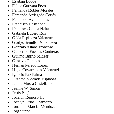
Esteban Lobos
Felipe Guevara Pezoa
Fernanda Robles Morales
Fernando Arriagada Cortés
Fernando Ávila Illanes
Francisco Castañeda
Francisco Gatica Neira
Gabriela Lucero Ruz
Gilda Espinoza Valenzuela
Gladys Semillán Villanueva
Gonzalo Alfaro Troncoso
Guillermo Fuentes Contreras
Guilmo Barrio Salazar
Gustavo Campos
Hernán Peredo López
Hugo Covarrubias Valenzuela
Ignacio Paz Palma
J. Antonio Zelada Espinosa
Jadille Mussa Castellano
Jeanne W. Simon
Jesús Pagán
Jocelyn Reinoso H.
Jocelyn Uribe Chamorro
Jonathan Marcial Mendoza
Jörg Stippel