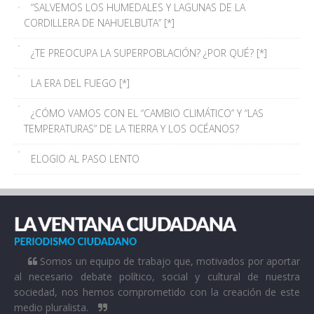
“SALVEMOS LOS HUMEDALES Y LAGUNAS DE LA
CORDILLERA DE NAHUELBUTA” [*]
¿TE PREOCUPA LA SUPERPOBLACIÓN? ¿POR QUÉ? [*]
LA ERA DEL FUEGO [*]
¿CÓMO VAMOS CON EL “CAMBIO CLIMÁTICO” Y “LAS
TEMPERATURAS” DE LA TIERRA Y LOS OCÉANOS?
ELOGIO AL PASO LENTO
Somos un equipo de trabajo que, motivados por aportar
al necesario debate político, social y cultural de nuestra
sociedad, nos hemos comprometido con la creación de este
medio pluralista.