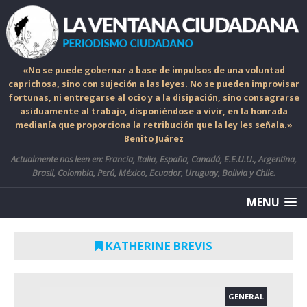
«No se puede gobernar a base de impulsos de una voluntad
caprichosa, sino con sujeción a las leyes. No se pueden improvisar
fortunas, ni entregarse al ocio y a la disipación, sino consagrarse
asiduamente al trabajo, disponiéndose a vivir, en la honrada
medianía que proporciona la retribución que la ley les señala.»
Benito Juárez
Actualmente nos leen en: Francia, Italia, España, Canadá, E.E.U.U., Argentina,
Brasil, Colombia, Perú, México, Ecuador, Uruguay, Bolivia y Chile.
MENU
KATHERINE BREVIS
GENERAL