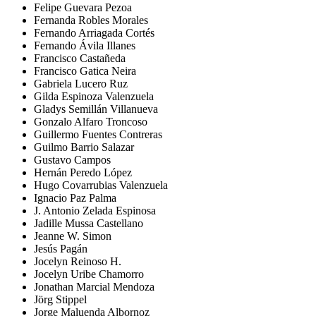
Felipe Guevara Pezoa
Fernanda Robles Morales
Fernando Arriagada Cortés
Fernando Ávila Illanes
Francisco Castañeda
Francisco Gatica Neira
Gabriela Lucero Ruz
Gilda Espinoza Valenzuela
Gladys Semillán Villanueva
Gonzalo Alfaro Troncoso
Guillermo Fuentes Contreras
Guilmo Barrio Salazar
Gustavo Campos
Hernán Peredo López
Hugo Covarrubias Valenzuela
Ignacio Paz Palma
J. Antonio Zelada Espinosa
Jadille Mussa Castellano
Jeanne W. Simon
Jesús Pagán
Jocelyn Reinoso H.
Jocelyn Uribe Chamorro
Jonathan Marcial Mendoza
Jörg Stippel
Jorge Maluenda Albornoz