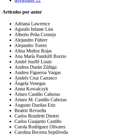
noviembre 12
Artículos por autor
Adriana Lawrence
Agustín Infante Lira
Alberto Peña Cornejo
Alejandro Führer
Alejandro Torres
Alina Muñoz Rojas
Ana María Pandolfi Burzio
André Jouffé Louis
Andrea Durán Zúñiga
Andrea Figueroa Vargas
Andrés Cruz Carrasco
Ángela Venegas
Anna Kowalczyk
Arturo Castillo Cabezas
Arturo M. Castillo Cabezas
Augusto Dueñas Eriz
Beatriz Revuelta
Carlos Bonifetti Dietert
Carlos Guajardo Castillo
Carola Rodríguez Olivares
Carolina Becerra Sepúlveda