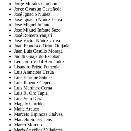
Jorge Morales Gamboni
Jorge Oyarzún Castañeda
José Ignacio Núñez
José Ignacio Núñez Leiva
José Miguel Infante
José Miguel Infante Sazo
José Romero Yanjarí
José Víctor Núñez Urrea
Juan Francisco Ortún Quijada
Juan Luis Castillo Moraga
Judith Guajardo Escobar
Leonardo Vidal Hernández
Lisandro Prieto Femenía
Luis Arancibia Urzúa
Luis Enrique Salinas
Luis Jiménez Cepeda
Luis Martínez Cerna
Luis R. Oro Tapia
Luis Vera Diaz
Magaly Garrido
Maite Arauco
Marcelo Espinoza Chávez
Marcelo Solervicens
Marco Moreno
María Angélica Valladares