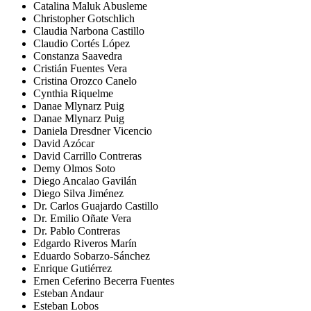
Catalina Maluk Abusleme
Christopher Gotschlich
Claudia Narbona Castillo
Claudio Cortés López
Constanza Saavedra
Cristián Fuentes Vera
Cristina Orozco Canelo
Cynthia Riquelme
Danae Mlynarz Puig
Danae Mlynarz Puig
Daniela Dresdner Vicencio
David Azócar
David Carrillo Contreras
Demy Olmos Soto
Diego Ancalao Gavilán
Diego Silva Jiménez
Dr. Carlos Guajardo Castillo
Dr. Emilio Oñate Vera
Dr. Pablo Contreras
Edgardo Riveros Marín
Eduardo Sobarzo-Sánchez
Enrique Gutiérrez
Ernen Ceferino Becerra Fuentes
Esteban Andaur
Esteban Lobos