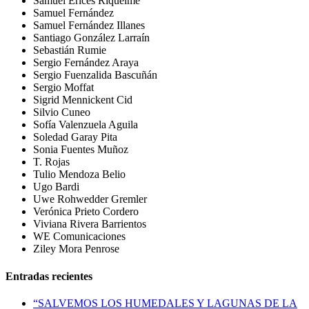
Samuel Erices Riquelme
Samuel Fernández
Samuel Fernández Illanes
Santiago González Larraín
Sebastián Rumie
Sergio Fernández Araya
Sergio Fuenzalida Bascuñán
Sergio Moffat
Sigrid Mennickent Cid
Silvio Cuneo
Sofía Valenzuela Aguila
Soledad Garay Pita
Sonia Fuentes Muñoz
T. Rojas
Tulio Mendoza Belio
Ugo Bardi
Uwe Rohwedder Gremler
Verónica Prieto Cordero
Viviana Rivera Barrientos
WE Comunicaciones
Ziley Mora Penrose
Entradas recientes
“SALVEMOS LOS HUMEDALES Y LAGUNAS DE LA