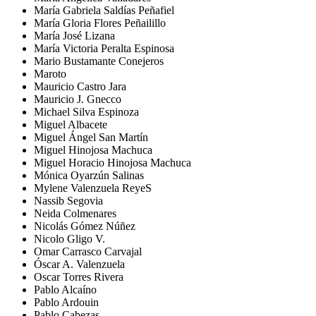
María Gabriela Saldías Peñafiel
María Gloria Flores Peñailillo
María José Lizana
María Victoria Peralta Espinosa
Mario Bustamante Conejeros
Maroto
Mauricio Castro Jara
Mauricio J. Gnecco
Michael Silva Espinoza
Miguel Albacete
Miguel Ángel San Martín
Miguel Hinojosa Machuca
Miguel Horacio Hinojosa Machuca
Mónica Oyarzún Salinas
Mylene Valenzuela ReyeS
Nassib Segovia
Neida Colmenares
Nicolás Gómez Núñez
Nicolo Gligo V.
Omar Carrasco Carvajal
Óscar A. Valenzuela
Oscar Torres Rivera
Pablo Alcaíno
Pablo Ardouin
Pablo Cabezas