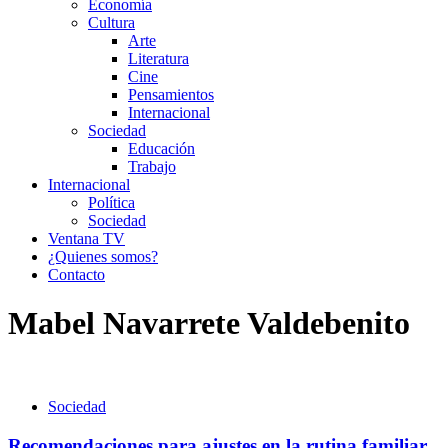
Economía
Cultura
Arte
Literatura
Cine
Pensamientos
Internacional
Sociedad
Educación
Trabajo
Internacional
Política
Sociedad
Ventana TV
¿Quienes somos?
Contacto
Mabel Navarrete Valdebenito
Sociedad
Recomendaciones para ajustes en la rutina familiar