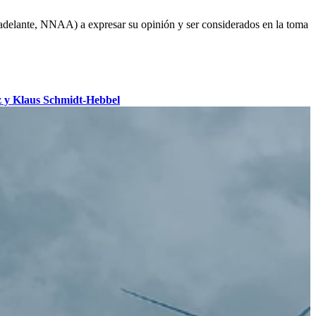
 adelante, NNAA) a expresar su opinión y ser considerados en la toma
 y Klaus Schmidt-Hebbel