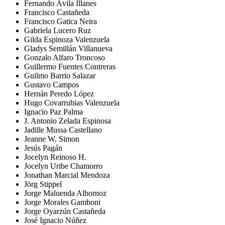
Fernando Ávila Illanes
Francisco Castañeda
Francisco Gatica Neira
Gabriela Lucero Ruz
Gilda Espinoza Valenzuela
Gladys Semillán Villanueva
Gonzalo Alfaro Troncoso
Guillermo Fuentes Contreras
Guilmo Barrio Salazar
Gustavo Campos
Hernán Peredo López
Hugo Covarrubias Valenzuela
Ignacio Paz Palma
J. Antonio Zelada Espinosa
Jadille Mussa Castellano
Jeanne W. Simon
Jesús Pagán
Jocelyn Reinoso H.
Jocelyn Uribe Chamorro
Jonathan Marcial Mendoza
Jörg Stippel
Jorge Maluenda Albornoz
Jorge Morales Gamboni
Jorge Oyarzún Castañeda
José Ignacio Núñez