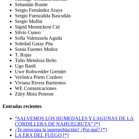
Sebastián Rumie
Sergio Fernández Araya
Sergio Fuenzalida Bascuñán
Sergio Moffat
Sigrid Mennickent Cid
Silvio Cuneo
Sofía Valenzuela Aguila
Soledad Garay Pita
Sonia Fuentes Muñoz
T. Rojas
Tulio Mendoza Belio
Ugo Bardi
Uwe Rohwedder Gremler
Verónica Prieto Cordero
Viviana Rivera Barrientos
WE Comunicaciones
Ziley Mora Penrose
Entradas recientes
“SALVEMOS LOS HUMEDALES Y LAGUNAS DE LA
CORDILLERA DE NAHUELBUTA” [*]
¿Te preocupa la superpoblación? ¿Por qué? [*]
LA ERA DEL FUEGO [*]