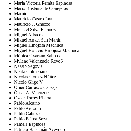
María Victoria Peralta Espinosa
Mario Bustamante Conejeros
Maroto
Mauricio Castro Jara
Mauricio J. Gnecco
Michael Silva Espinoza
Miguel Albacete
Miguel Ángel San Martín
Miguel Hinojosa Machuca
Miguel Horacio Hinojosa Machuca
Mónica Oyarzún Salinas
Mylene Valenzuela ReyeS
Nassib Segovia
Neida Colmenares
Nicolás Gómez Núñez
Nicolo Gligo V.
Omar Carrasco Carvajal
Óscar A. Valenzuela
Oscar Torres Rivera
Pablo Alcaíno
Pablo Ardouin
Pablo Cabezas
Pablo Palma Soza
Pamela Espinosa
Patricio Bascuñán Acevedo