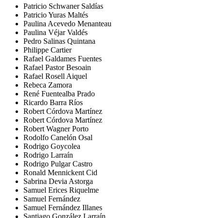
Patricio Schwaner Saldías
Patricio Yuras Maltés
Paulina Acevedo Menanteau
Paulina Véjar Valdés
Pedro Salinas Quintana
Philippe Cartier
Rafael Galdames Fuentes
Rafael Pastor Besoain
Rafael Rosell Aiquel
Rebeca Zamora
René Fuentealba Prado
Ricardo Barra Ríos
Robert Córdova Martínez
Robert Córdova Martínez
Robert Wagner Porto
Rodolfo Canelón Osal
Rodrigo Goycolea
Rodrigo Larraín
Rodrigo Pulgar Castro
Ronald Mennickent Cid
Sabrina Devia Astorga
Samuel Erices Riquelme
Samuel Fernández
Samuel Fernández Illanes
Santiago González Larraín