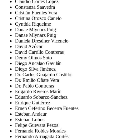
Claudio Cortés López
Constanza Saavedra
Cristián Fuentes Vera
Cristina Orozco Canelo
Cynthia Riquelme
Danae Mlynarz Puig
Danae Mlynarz Puig
Daniela Dresdner Vicencio
David Azócar
David Carrillo Contreras
Demy Olmos Soto
Diego Ancalao Gavilán
Diego Silva Jiménez
Dr. Carlos Guajardo Castillo
Dr. Emilio Oñate Vera
Dr. Pablo Contreras
Edgardo Riveros Marín
Eduardo Sobarzo-Sánchez
Enrique Gutiérrez
Ernen Ceferino Becerra Fuentes
Esteban Andaur
Esteban Lobos
Felipe Guevara Pezoa
Fernanda Robles Morales
Fernando Arriagada Cortés