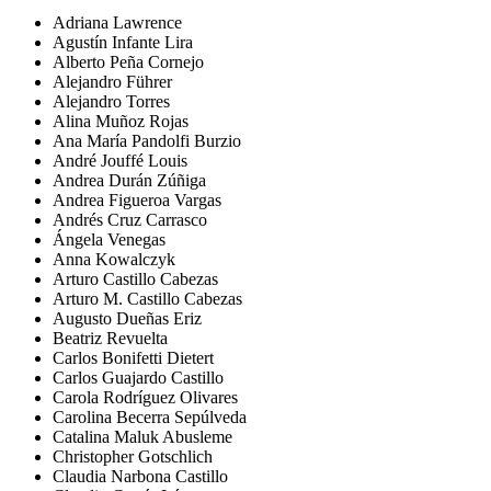
Adriana Lawrence
Agustín Infante Lira
Alberto Peña Cornejo
Alejandro Führer
Alejandro Torres
Alina Muñoz Rojas
Ana María Pandolfi Burzio
André Jouffé Louis
Andrea Durán Zúñiga
Andrea Figueroa Vargas
Andrés Cruz Carrasco
Ángela Venegas
Anna Kowalczyk
Arturo Castillo Cabezas
Arturo M. Castillo Cabezas
Augusto Dueñas Eriz
Beatriz Revuelta
Carlos Bonifetti Dietert
Carlos Guajardo Castillo
Carola Rodríguez Olivares
Carolina Becerra Sepúlveda
Catalina Maluk Abusleme
Christopher Gotschlich
Claudia Narbona Castillo