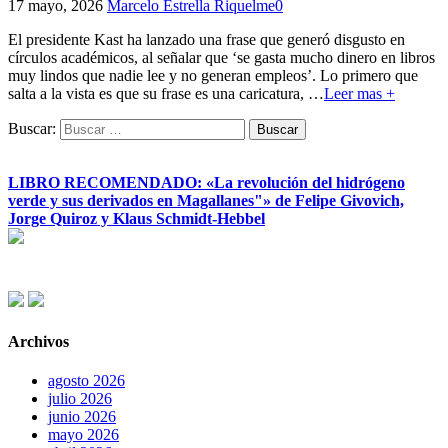
17 mayo, 2026
Marcelo Estrella Riquelme
0
El presidente Kast ha lanzado una frase que generó disgusto en
círculos académicos, al señalar que ‘se gasta mucho dinero en libros
muy lindos que nadie lee y no generan empleos’. Lo primero que
salta a la vista es que su frase es una caricatura,
…
Leer mas +
Buscar:
LIBRO RECOMENDADO: «La revolución del hidrógeno
verde y sus derivados en Magallanes"» de Felipe Givovich,
Jorge Quiroz y Klaus Schmidt-Hebbel
Archivos
agosto 2026
julio 2026
junio 2026
mayo 2026