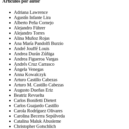
Artículos por autor
Adriana Lawrence
Agustín Infante Lira
Alberto Peña Cornejo
Alejandro Führer
Alejandro Torres
Alina Muñoz Rojas
Ana María Pandolfi Burzio
André Jouffé Louis
Andrea Durán Zúñiga
Andrea Figueroa Vargas
Andrés Cruz Carrasco
Ángela Venegas
Anna Kowalczyk
Arturo Castillo Cabezas
Arturo M. Castillo Cabezas
Augusto Dueñas Eriz
Beatriz Revuelta
Carlos Bonifetti Dietert
Carlos Guajardo Castillo
Carola Rodríguez Olivares
Carolina Becerra Sepúlveda
Catalina Maluk Abusleme
Christopher Gotschlich