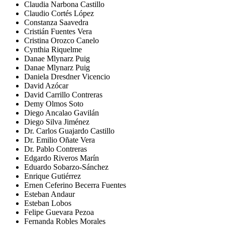
Claudia Narbona Castillo
Claudio Cortés López
Constanza Saavedra
Cristián Fuentes Vera
Cristina Orozco Canelo
Cynthia Riquelme
Danae Mlynarz Puig
Danae Mlynarz Puig
Daniela Dresdner Vicencio
David Azócar
David Carrillo Contreras
Demy Olmos Soto
Diego Ancalao Gavilán
Diego Silva Jiménez
Dr. Carlos Guajardo Castillo
Dr. Emilio Oñate Vera
Dr. Pablo Contreras
Edgardo Riveros Marín
Eduardo Sobarzo-Sánchez
Enrique Gutiérrez
Ernen Ceferino Becerra Fuentes
Esteban Andaur
Esteban Lobos
Felipe Guevara Pezoa
Fernanda Robles Morales