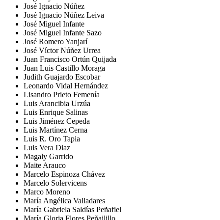
José Ignacio Núñez
José Ignacio Núñez Leiva
José Miguel Infante
José Miguel Infante Sazo
José Romero Yanjarí
José Víctor Núñez Urrea
Juan Francisco Ortún Quijada
Juan Luis Castillo Moraga
Judith Guajardo Escobar
Leonardo Vidal Hernández
Lisandro Prieto Femenía
Luis Arancibia Urzúa
Luis Enrique Salinas
Luis Jiménez Cepeda
Luis Martínez Cerna
Luis R. Oro Tapia
Luis Vera Diaz
Magaly Garrido
Maite Arauco
Marcelo Espinoza Chávez
Marcelo Solervicens
Marco Moreno
María Angélica Valladares
María Gabriela Saldías Peñafiel
María Gloria Flores Peñailillo