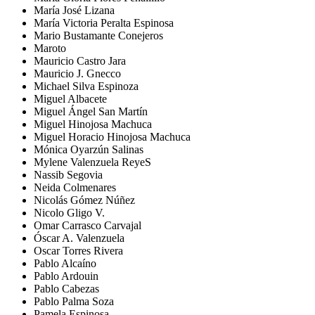
María José Lizana
María Victoria Peralta Espinosa
Mario Bustamante Conejeros
Maroto
Mauricio Castro Jara
Mauricio J. Gnecco
Michael Silva Espinoza
Miguel Albacete
Miguel Ángel San Martín
Miguel Hinojosa Machuca
Miguel Horacio Hinojosa Machuca
Mónica Oyarzún Salinas
Mylene Valenzuela ReyeS
Nassib Segovia
Neida Colmenares
Nicolás Gómez Núñez
Nicolo Gligo V.
Omar Carrasco Carvajal
Óscar A. Valenzuela
Oscar Torres Rivera
Pablo Alcaíno
Pablo Ardouin
Pablo Cabezas
Pablo Palma Soza
Pamela Espinosa