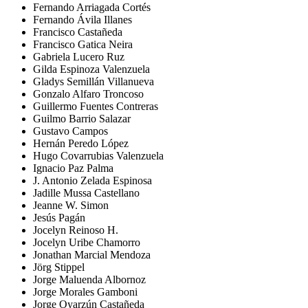
Fernando Arriagada Cortés
Fernando Ávila Illanes
Francisco Castañeda
Francisco Gatica Neira
Gabriela Lucero Ruz
Gilda Espinoza Valenzuela
Gladys Semillán Villanueva
Gonzalo Alfaro Troncoso
Guillermo Fuentes Contreras
Guilmo Barrio Salazar
Gustavo Campos
Hernán Peredo López
Hugo Covarrubias Valenzuela
Ignacio Paz Palma
J. Antonio Zelada Espinosa
Jadille Mussa Castellano
Jeanne W. Simon
Jesús Pagán
Jocelyn Reinoso H.
Jocelyn Uribe Chamorro
Jonathan Marcial Mendoza
Jörg Stippel
Jorge Maluenda Albornoz
Jorge Morales Gamboni
Jorge Oyarzún Castañeda