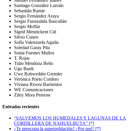
Samuel Fernández Illanes
Santiago González Larraín
Sebastián Rumie
Sergio Fernández Araya
Sergio Fuenzalida Bascuñán
Sergio Moffat
Sigrid Mennickent Cid
Silvio Cuneo
Sofía Valenzuela Aguila
Soledad Garay Pita
Sonia Fuentes Muñoz
T. Rojas
Tulio Mendoza Belio
Ugo Bardi
Uwe Rohwedder Gremler
Verónica Prieto Cordero
Viviana Rivera Barrientos
WE Comunicaciones
Ziley Mora Penrose
Entradas recientes
“SALVEMOS LOS HUMEDALES Y LAGUNAS DE LA
CORDILLERA DE NAHUELBUTA” [*]
¿Te preocupa la superpoblación? ¿Por qué? [*]