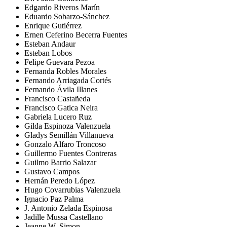
Edgardo Riveros Marín
Eduardo Sobarzo-Sánchez
Enrique Gutiérrez
Ernen Ceferino Becerra Fuentes
Esteban Andaur
Esteban Lobos
Felipe Guevara Pezoa
Fernanda Robles Morales
Fernando Arriagada Cortés
Fernando Ávila Illanes
Francisco Castañeda
Francisco Gatica Neira
Gabriela Lucero Ruz
Gilda Espinoza Valenzuela
Gladys Semillán Villanueva
Gonzalo Alfaro Troncoso
Guillermo Fuentes Contreras
Guilmo Barrio Salazar
Gustavo Campos
Hernán Peredo López
Hugo Covarrubias Valenzuela
Ignacio Paz Palma
J. Antonio Zelada Espinosa
Jadille Mussa Castellano
Jeanne W. Simon