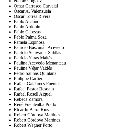
Nicolo Gligo V.
Omar Carrasco Carvajal
Óscar A. Valenzuela
Oscar Torres Rivera
Pablo Alcaíno
Pablo Ardouin
Pablo Cabezas
Pablo Palma Soza
Pamela Espinosa
Patricio Bascuñán Acevedo
Patricio Schwaner Saldías
Patricio Yuras Maltés
Paulina Acevedo Menanteau
Paulina Véjar Valdés
Pedro Salinas Quintana
Philippe Cartier
Rafael Galdames Fuentes
Rafael Pastor Besoain
Rafael Rosell Aiquel
Rebeca Zamora
René Fuentealba Prado
Ricardo Barra Ríos
Robert Córdova Martínez
Robert Córdova Martínez
Robert Wagner Porto