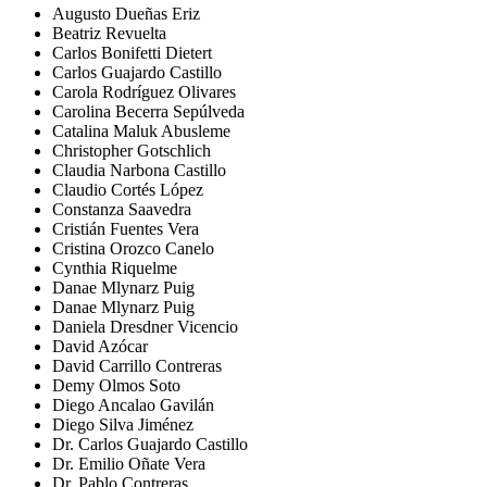
Augusto Dueñas Eriz
Beatriz Revuelta
Carlos Bonifetti Dietert
Carlos Guajardo Castillo
Carola Rodríguez Olivares
Carolina Becerra Sepúlveda
Catalina Maluk Abusleme
Christopher Gotschlich
Claudia Narbona Castillo
Claudio Cortés López
Constanza Saavedra
Cristián Fuentes Vera
Cristina Orozco Canelo
Cynthia Riquelme
Danae Mlynarz Puig
Danae Mlynarz Puig
Daniela Dresdner Vicencio
David Azócar
David Carrillo Contreras
Demy Olmos Soto
Diego Ancalao Gavilán
Diego Silva Jiménez
Dr. Carlos Guajardo Castillo
Dr. Emilio Oñate Vera
Dr. Pablo Contreras