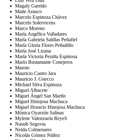
Luis Vera Diaz
Magaly Garrido
Maite Arauco
Marcelo Espinoza Chávez
Marcelo Solervicens
Marco Moreno
María Angélica Valladares
María Gabriela Saldías Peñafiel
María Gloria Flores Peñailillo
María José Lizana
María Victoria Peralta Espinosa
Mario Bustamante Conejeros
Maroto
Mauricio Castro Jara
Mauricio J. Gnecco
Michael Silva Espinoza
Miguel Albacete
Miguel Ángel San Martín
Miguel Hinojosa Machuca
Miguel Horacio Hinojosa Machuca
Mónica Oyarzún Salinas
Mylene Valenzuela ReyeS
Nassib Segovia
Neida Colmenares
Nicolás Gómez Núñez