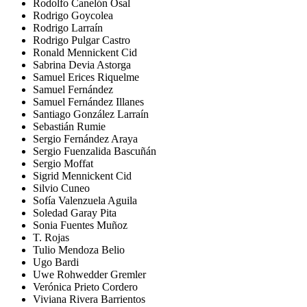
Rodolfo Canelón Osal
Rodrigo Goycolea
Rodrigo Larraín
Rodrigo Pulgar Castro
Ronald Mennickent Cid
Sabrina Devia Astorga
Samuel Erices Riquelme
Samuel Fernández
Samuel Fernández Illanes
Santiago González Larraín
Sebastián Rumie
Sergio Fernández Araya
Sergio Fuenzalida Bascuñán
Sergio Moffat
Sigrid Mennickent Cid
Silvio Cuneo
Sofía Valenzuela Aguila
Soledad Garay Pita
Sonia Fuentes Muñoz
T. Rojas
Tulio Mendoza Belio
Ugo Bardi
Uwe Rohwedder Gremler
Verónica Prieto Cordero
Viviana Rivera Barrientos