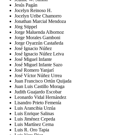
Jesús Pagán
Jocelyn Reinoso H.
Jocelyn Uribe Chamorro
Jonathan Marcial Mendoza
Jörg Stippel
Jorge Maluenda Albornoz
Jorge Morales Gamboni
Jorge Oyarzún Castañeda
José Ignacio Núñez
José Ignacio Núñez Leiva
José Miguel Infante
José Miguel Infante Sazo
José Romero Yanjarí
José Víctor Núñez Urrea
Juan Francisco Ortún Quijada
Juan Luis Castillo Moraga
Judith Guajardo Escobar
Leonardo Vidal Hernández
Lisandro Prieto Femenía
Luis Arancibia Urzúa
Luis Enrique Salinas
Luis Jiménez Cepeda
Luis Martínez Cerna
Luis R. Oro Tapia