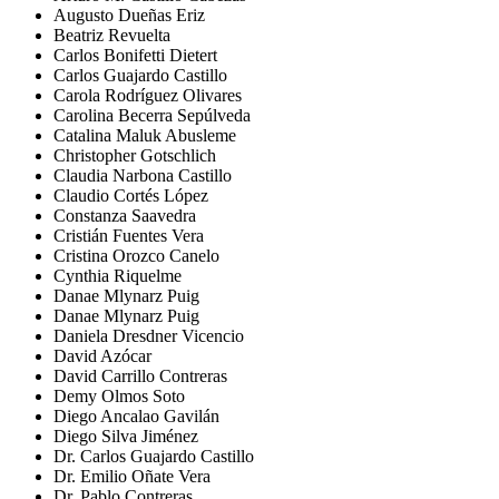
Augusto Dueñas Eriz
Beatriz Revuelta
Carlos Bonifetti Dietert
Carlos Guajardo Castillo
Carola Rodríguez Olivares
Carolina Becerra Sepúlveda
Catalina Maluk Abusleme
Christopher Gotschlich
Claudia Narbona Castillo
Claudio Cortés López
Constanza Saavedra
Cristián Fuentes Vera
Cristina Orozco Canelo
Cynthia Riquelme
Danae Mlynarz Puig
Danae Mlynarz Puig
Daniela Dresdner Vicencio
David Azócar
David Carrillo Contreras
Demy Olmos Soto
Diego Ancalao Gavilán
Diego Silva Jiménez
Dr. Carlos Guajardo Castillo
Dr. Emilio Oñate Vera
Dr. Pablo Contreras