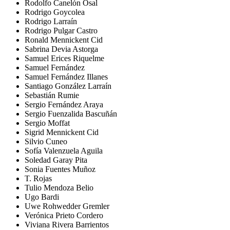
Rodolfo Canelón Osal
Rodrigo Goycolea
Rodrigo Larraín
Rodrigo Pulgar Castro
Ronald Mennickent Cid
Sabrina Devia Astorga
Samuel Erices Riquelme
Samuel Fernández
Samuel Fernández Illanes
Santiago González Larraín
Sebastián Rumie
Sergio Fernández Araya
Sergio Fuenzalida Bascuñán
Sergio Moffat
Sigrid Mennickent Cid
Silvio Cuneo
Sofía Valenzuela Aguila
Soledad Garay Pita
Sonia Fuentes Muñoz
T. Rojas
Tulio Mendoza Belio
Ugo Bardi
Uwe Rohwedder Gremler
Verónica Prieto Cordero
Viviana Rivera Barrientos