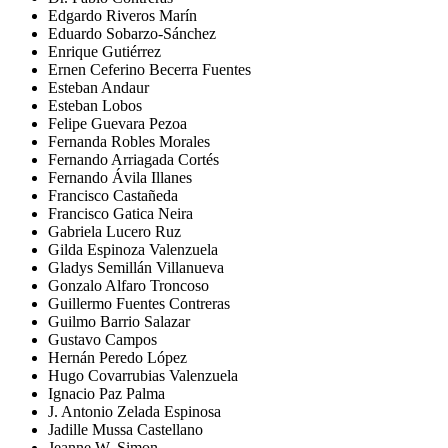
Edgardo Riveros Marín
Eduardo Sobarzo-Sánchez
Enrique Gutiérrez
Ernen Ceferino Becerra Fuentes
Esteban Andaur
Esteban Lobos
Felipe Guevara Pezoa
Fernanda Robles Morales
Fernando Arriagada Cortés
Fernando Ávila Illanes
Francisco Castañeda
Francisco Gatica Neira
Gabriela Lucero Ruz
Gilda Espinoza Valenzuela
Gladys Semillán Villanueva
Gonzalo Alfaro Troncoso
Guillermo Fuentes Contreras
Guilmo Barrio Salazar
Gustavo Campos
Hernán Peredo López
Hugo Covarrubias Valenzuela
Ignacio Paz Palma
J. Antonio Zelada Espinosa
Jadille Mussa Castellano
Jeanne W. Simon