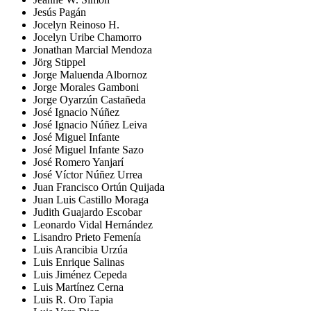
Jesús Pagán
Jocelyn Reinoso H.
Jocelyn Uribe Chamorro
Jonathan Marcial Mendoza
Jörg Stippel
Jorge Maluenda Albornoz
Jorge Morales Gamboni
Jorge Oyarzún Castañeda
José Ignacio Núñez
José Ignacio Núñez Leiva
José Miguel Infante
José Miguel Infante Sazo
José Romero Yanjarí
José Víctor Núñez Urrea
Juan Francisco Ortún Quijada
Juan Luis Castillo Moraga
Judith Guajardo Escobar
Leonardo Vidal Hernández
Lisandro Prieto Femenía
Luis Arancibia Urzúa
Luis Enrique Salinas
Luis Jiménez Cepeda
Luis Martínez Cerna
Luis R. Oro Tapia