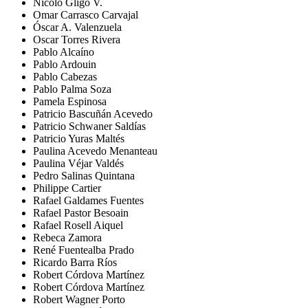
Nicolo Gligo V.
Omar Carrasco Carvajal
Óscar A. Valenzuela
Oscar Torres Rivera
Pablo Alcaíno
Pablo Ardouin
Pablo Cabezas
Pablo Palma Soza
Pamela Espinosa
Patricio Bascuñán Acevedo
Patricio Schwaner Saldías
Patricio Yuras Maltés
Paulina Acevedo Menanteau
Paulina Véjar Valdés
Pedro Salinas Quintana
Philippe Cartier
Rafael Galdames Fuentes
Rafael Pastor Besoain
Rafael Rosell Aiquel
Rebeca Zamora
René Fuentealba Prado
Ricardo Barra Ríos
Robert Córdova Martínez
Robert Córdova Martínez
Robert Wagner Porto