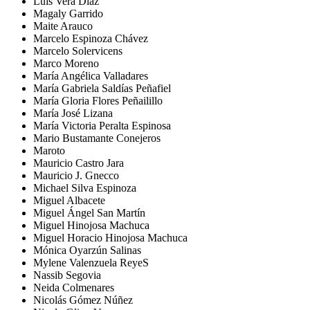
Luis Vera Diaz
Magaly Garrido
Maite Arauco
Marcelo Espinoza Chávez
Marcelo Solervicens
Marco Moreno
María Angélica Valladares
María Gabriela Saldías Peñafiel
María Gloria Flores Peñailillo
María José Lizana
María Victoria Peralta Espinosa
Mario Bustamante Conejeros
Maroto
Mauricio Castro Jara
Mauricio J. Gnecco
Michael Silva Espinoza
Miguel Albacete
Miguel Ángel San Martín
Miguel Hinojosa Machuca
Miguel Horacio Hinojosa Machuca
Mónica Oyarzún Salinas
Mylene Valenzuela ReyeS
Nassib Segovia
Neida Colmenares
Nicolás Gómez Núñez