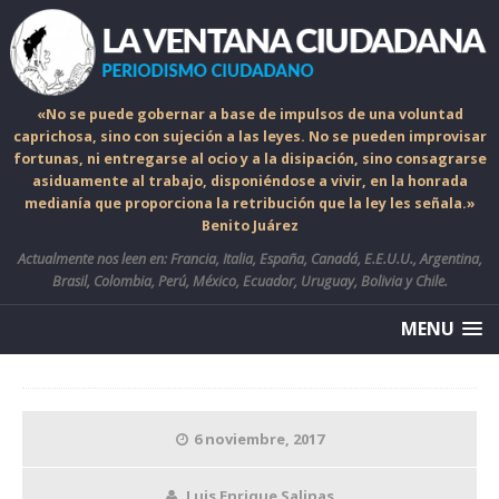
«No se puede gobernar a base de impulsos de una voluntad
caprichosa, sino con sujeción a las leyes. No se pueden improvisar
fortunas, ni entregarse al ocio y a la disipación, sino consagrarse
asiduamente al trabajo, disponiéndose a vivir, en la honrada
medianía que proporciona la retribución que la ley les señala.»
Benito Juárez
Actualmente nos leen en: Francia, Italia, España, Canadá, E.E.U.U., Argentina,
Brasil, Colombia, Perú, México, Ecuador, Uruguay, Bolivia y Chile.
MENU
6 noviembre, 2017
Luis Enrique Salinas