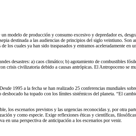
 de un modelo de producción y consumo excesivo y depredador es, desgra
 sepia destinada a las audiencias de principios del siglo veintiuno. Son a
s de los cuales ya han sido traspasados y entramos aceleradamente en un
andes desastres: a) caos climático; b) agotamiento de combustibles fósile
con crisis civilizatoria debido a causas antrópicas. El Antropoceno se m
. Desde 1995 a la fecha se han realizado 25 conferencias mundiales sob
sbocado ha topado con los límites sistémicos del planeta. “El cambio 
ble, los escenarios previstos y las urgencias reconocidas y, por otra pa
ción y como especie. Exige reflexiones éticas y científicas, filosóficas
va en una perspectiva de anticipación a los escenarios por venir.