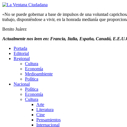
«No se puede gobernar a base de impulsos de una voluntad caprichosa, 
trabajo, disponiéndose a vivir, en la honrada medianía que proporciona 
Benito Juárez
Actualmente nos leen en: Francia, Italia, España, Canadá, E.E.U.U
Portada
Editorial
Regional
Cultura
Economía
Medioambiente
Política
Nacional
Política
Economía
Cultura
Arte
Literatura
Cine
Pensamientos
Internacional