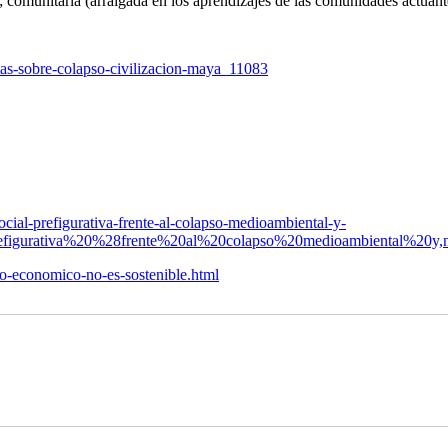
); comunitaria (arraigada en los aprendizajes de las comunidades actua
tas-sobre-colapso-civilizacion-maya_11083
ial-prefigurativa-frente-al-colapso-medioambiental-y-
0prefigurativa%20%28frente%20al%20colapso%20medioambiental
to-economico-no-es-sostenible.html