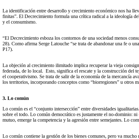
La identificación entre desarrollo y crecimiento económico nos ha lle
finitas”. El Decrecimiento formula una crítica radical a la ideología 
y el consumismo.
“El Decrecimiento esboza los contornos de una sociedad menos consum
28). Como afirma Serge Latouche “se trata de abandonar una fe o una re
P17).
La objeción al crecimiento ilimitado implica recuperar la vieja consig
federada, de lo local. Esto, significa el rescate y la construcción de
el cooperativismo. Se trata de salir de la economía de la mercancía ava
los territorios, incorporando conceptos como “biorregiones” u otros 
3. Lo común
Lo común es el “conjunto intersección” entre diversidades igualitari
sobre el todo. Lo común democrático es justamente el no-dominio: ni d
mutuo, emerge la competencia y la agresión entre semejantes. Lo común,
Lo común contiene la gestión de los bienes comunes, pero va mucho m