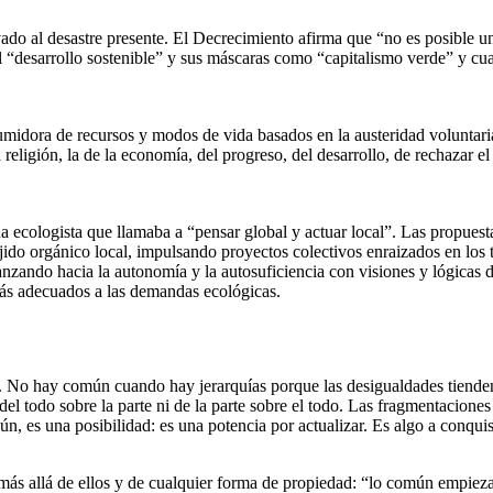
vado al desastre presente. El Decrecimiento afirma que “no es posible u
del “desarrollo sostenible” y sus máscaras como “capitalismo verde” y cu
idora de recursos y modos de vida basados en la austeridad voluntaria,
ligión, la de la economía, del progreso, del desarrollo, de rechazar el 
na ecologista que llamaba a “pensar global y actuar local”. Las propues
l tejido orgánico local, impulsando proyectos colectivos enraizados en lo
nzando hacia la autonomía y la autosuficiencia con visiones y lógicas dif
más adecuados a las demandas ecológicas.
as. No hay común cuando hay jerarquías porque las desigualdades tiende
el todo sobre la parte ni de la parte sobre el todo. Las fragmentacione
 es una posibilidad: es una potencia por actualizar. Es algo a conquist
ás allá de ellos y de cualquier forma de propiedad: “lo común empieza