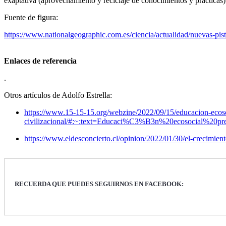
exaptativa (aprovechamiento y reciclaje de conocimientos y prácticas
Fuente de figura:
https://www.nationalgeographic.com.es/ciencia/actualidad/nuevas-pis
Enlaces de referencia
.
Otros artículos de Adolfo Estrella:
https://www.15-15-15.org/webzine/2022/09/15/educacion-ecosoc
civilizacional/#:~:text=Educaci%C3%B3n%20ecosocial%2
https://www.eldesconcierto.cl/opinion/2022/01/30/el-crecimien
RECUERDA QUE PUEDES SEGUIRNOS EN FACEBOOK: