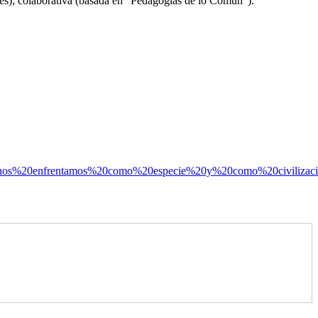
ntes); colaborativa (basada en “Pedagogías de lo Común”).
%20y,nos%20enfrentamos%20como%20especie%20y%20como%20civili