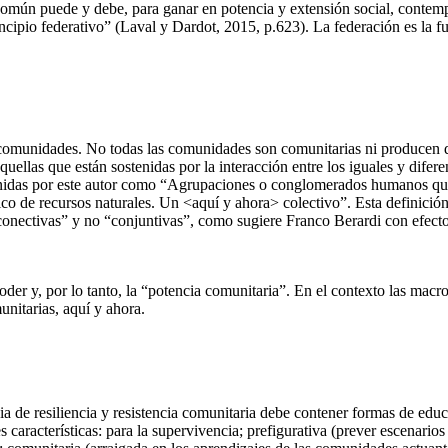
o común puede y debe, para ganar en potencia y extensión social, contemp
ncipio federativo” (Laval y Dardot, 2015, p.623). La federación es la fu
comunidades. No todas las comunidades son comunitarias ni producen 
las que están sostenidas por la interacción entre los iguales y difere
finidas por este autor como “Agrupaciones o conglomerados humanos que 
ico de recursos naturales. Un <aquí y ahora> colectivo”. Esta definició
conectivas” y no “conjuntivas”, como sugiere Franco Berardi con efecto
oder y, por lo tanto, la “potencia comunitaria”. En el contexto las macr
unitarias, aquí y ahora.
egia de resiliencia y resistencia comunitaria debe contener formas de 
s características: para la supervivencia; prefigurativa (prever escenarios