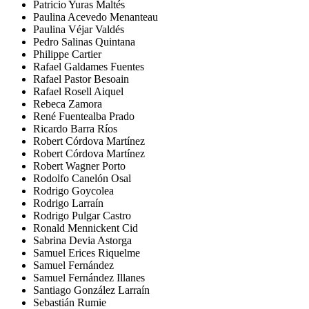
Patricio Yuras Maltés
Paulina Acevedo Menanteau
Paulina Véjar Valdés
Pedro Salinas Quintana
Philippe Cartier
Rafael Galdames Fuentes
Rafael Pastor Besoain
Rafael Rosell Aiquel
Rebeca Zamora
René Fuentealba Prado
Ricardo Barra Ríos
Robert Córdova Martínez
Robert Córdova Martínez
Robert Wagner Porto
Rodolfo Canelón Osal
Rodrigo Goycolea
Rodrigo Larraín
Rodrigo Pulgar Castro
Ronald Mennickent Cid
Sabrina Devia Astorga
Samuel Erices Riquelme
Samuel Fernández
Samuel Fernández Illanes
Santiago González Larraín
Sebastián Rumie