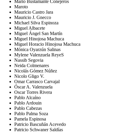
Mario Bustamante Conejeros
Maroto
Mauricio Castro Jara
Mauricio J. Gnecco
Michael Silva Espinoza
Miguel Albacete
Miguel Ángel San Martín
Miguel Hinojosa Machuca
Miguel Horacio Hinojosa Machuca
Mónica Oyarzún Salinas
Mylene Valenzuela ReyeS
Nassib Segovia
Neida Colmenares
Nicolás Gómez Núñez
Nicolo Gligo V.
Omar Carrasco Carvajal
Óscar A. Valenzuela
Oscar Torres Rivera
Pablo Alcaíno
Pablo Ardouin
Pablo Cabezas
Pablo Palma Soza
Pamela Espinosa
Patricio Bascuñán Acevedo
Patricio Schwaner Saldías