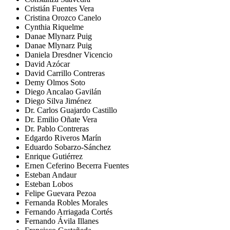
Cristián Fuentes Vera
Cristina Orozco Canelo
Cynthia Riquelme
Danae Mlynarz Puig
Danae Mlynarz Puig
Daniela Dresdner Vicencio
David Azócar
David Carrillo Contreras
Demy Olmos Soto
Diego Ancalao Gavilán
Diego Silva Jiménez
Dr. Carlos Guajardo Castillo
Dr. Emilio Oñate Vera
Dr. Pablo Contreras
Edgardo Riveros Marín
Eduardo Sobarzo-Sánchez
Enrique Gutiérrez
Ernen Ceferino Becerra Fuentes
Esteban Andaur
Esteban Lobos
Felipe Guevara Pezoa
Fernanda Robles Morales
Fernando Arriagada Cortés
Fernando Ávila Illanes