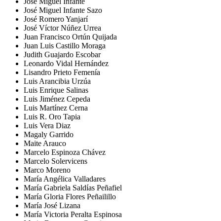
José Miguel Infante
José Miguel Infante Sazo
José Romero Yanjarí
José Víctor Núñez Urrea
Juan Francisco Ortún Quijada
Juan Luis Castillo Moraga
Judith Guajardo Escobar
Leonardo Vidal Hernández
Lisandro Prieto Femenía
Luis Arancibia Urzúa
Luis Enrique Salinas
Luis Jiménez Cepeda
Luis Martínez Cerna
Luis R. Oro Tapia
Luis Vera Diaz
Magaly Garrido
Maite Arauco
Marcelo Espinoza Chávez
Marcelo Solervicens
Marco Moreno
María Angélica Valladares
María Gabriela Saldías Peñafiel
María Gloria Flores Peñailillo
María José Lizana
María Victoria Peralta Espinosa