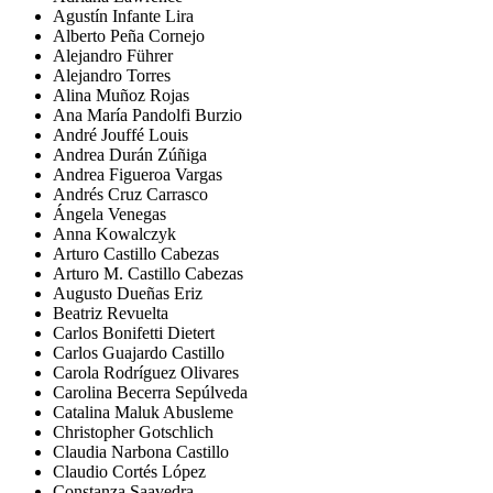
Agustín Infante Lira
Alberto Peña Cornejo
Alejandro Führer
Alejandro Torres
Alina Muñoz Rojas
Ana María Pandolfi Burzio
André Jouffé Louis
Andrea Durán Zúñiga
Andrea Figueroa Vargas
Andrés Cruz Carrasco
Ángela Venegas
Anna Kowalczyk
Arturo Castillo Cabezas
Arturo M. Castillo Cabezas
Augusto Dueñas Eriz
Beatriz Revuelta
Carlos Bonifetti Dietert
Carlos Guajardo Castillo
Carola Rodríguez Olivares
Carolina Becerra Sepúlveda
Catalina Maluk Abusleme
Christopher Gotschlich
Claudia Narbona Castillo
Claudio Cortés López
Constanza Saavedra