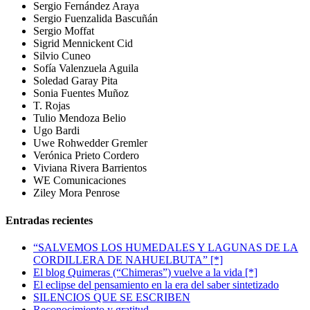
Sergio Fernández Araya
Sergio Fuenzalida Bascuñán
Sergio Moffat
Sigrid Mennickent Cid
Silvio Cuneo
Sofía Valenzuela Aguila
Soledad Garay Pita
Sonia Fuentes Muñoz
T. Rojas
Tulio Mendoza Belio
Ugo Bardi
Uwe Rohwedder Gremler
Verónica Prieto Cordero
Viviana Rivera Barrientos
WE Comunicaciones
Ziley Mora Penrose
Entradas recientes
“SALVEMOS LOS HUMEDALES Y LAGUNAS DE LA
CORDILLERA DE NAHUELBUTA” [*]
El blog Quimeras (“Chimeras”) vuelve a la vida [*]
El eclipse del pensamiento en la era del saber sintetizado
SILENCIOS QUE SE ESCRIBEN
Reconocimiento y gratitud