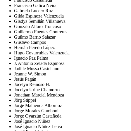
Francisco Castañeda
Francisco Gatica Neira
Gabriela Lucero Ruz
Gilda Espinoza Valenzuela
Gladys Semillán Villanueva
Gonzalo Alfaro Troncoso
Guillermo Fuentes Contreras
Guilmo Barrio Salazar
Gustavo Campos
Hernán Peredo López
Hugo Covarrubias Valenzuela
Ignacio Paz Palma
J. Antonio Zelada Espinosa
Jadille Mussa Castellano
Jeanne W. Simon
Jesús Pagán
Jocelyn Reinoso H.
Jocelyn Uribe Chamorro
Jonathan Marcial Mendoza
Jörg Stippel
Jorge Maluenda Albornoz
Jorge Morales Gamboni
Jorge Oyarzún Castañeda
José Ignacio Núñez
José Ignacio Núñez Leiva