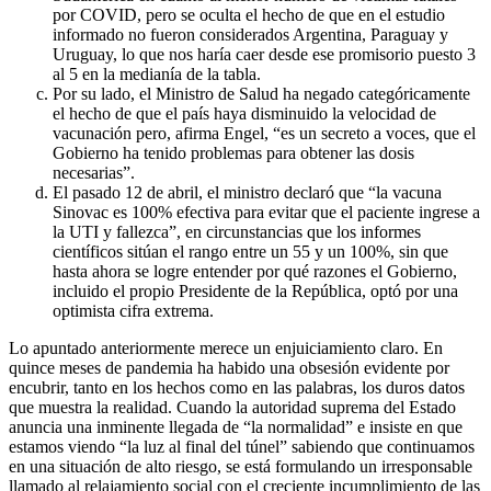
por COVID, pero se oculta el hecho de que en el estudio
informado no fueron considerados Argentina, Paraguay y
Uruguay, lo que nos haría caer desde ese promisorio puesto 3
al 5 en la medianía de la tabla.
Por su lado, el Ministro de Salud ha negado categóricamente
el hecho de que el país haya disminuido la velocidad de
vacunación pero, afirma Engel, “es un secreto a voces, que el
Gobierno ha tenido problemas para obtener las dosis
necesarias”.
El pasado 12 de abril, el ministro declaró que “la vacuna
Sinovac es 100% efectiva para evitar que el paciente ingrese a
la UTI y fallezca”, en circunstancias que los informes
científicos sitúan el rango entre un 55 y un 100%, sin que
hasta ahora se logre entender por qué razones el Gobierno,
incluido el propio Presidente de la República, optó por una
optimista cifra extrema.
Lo apuntado anteriormente merece un enjuiciamiento claro. En
quince meses de pandemia ha habido una obsesión evidente por
encubrir, tanto en los hechos como en las palabras, los duros datos
que muestra la realidad. Cuando la autoridad suprema del Estado
anuncia una inminente llegada de “la normalidad” e insiste en que
estamos viendo “la luz al final del túnel” sabiendo que continuamos
en una situación de alto riesgo, se está formulando un irresponsable
llamado al relajamiento social con el creciente incumplimiento de las