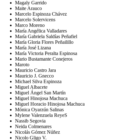
Magaly Garrido
Maite Arauco
Marcelo Espinoza Chávez
Marcelo Solervicens
Marco Moreno
María Angélica Valladares
María Gabriela Saldías Peñafiel
María Gloria Flores Peñailillo
María José Lizana
María Victoria Peralta Espinosa
Mario Bustamante Conejeros
Maroto
Mauricio Castro Jara
Mauricio J. Gnecco
Michael Silva Espinoza
Miguel Albacete
Miguel Ángel San Martín
Miguel Hinojosa Machuca
Miguel Horacio Hinojosa Machuca
Mónica Oyarzún Salinas
Mylene Valenzuela ReyeS
Nassib Segovia
Neida Colmenares
Nicolás Gómez Núñez
Nicolo Gligo V.