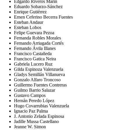
Edgardo Riveros Marín
Eduardo Sobarzo-Sánchez
Enrique Gutiérrez
Ernen Ceferino Becerra Fuentes
Esteban Andaur
Esteban Lobos
Felipe Guevara Pezoa
Fernanda Robles Morales
Fernando Arriagada Cortés
Fernando Ávila Illanes
Francisco Castañeda
Francisco Gatica Neira
Gabriela Lucero Ruz
Gilda Espinoza Valenzuela
Gladys Semillán Villanueva
Gonzalo Alfaro Troncoso
Guillermo Fuentes Contreras
Guilmo Barrio Salazar
Gustavo Campos
Hernán Peredo López
Hugo Covarrubias Valenzuela
Ignacio Paz Palma
J. Antonio Zelada Espinosa
Jadille Mussa Castellano
Jeanne W. Simon