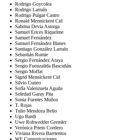
Rodrigo Goycolea
Rodrigo Larraín
Rodrigo Pulgar Castro
Ronald Mennickent Cid
Sabrina Devia Astorga
Samuel Erices Riquelme
Samuel Fernández
Samuel Fernández Illanes
Santiago González Larraín
Sebastián Rumie
Sergio Fernández Araya
Sergio Fuenzalida Bascuñán
Sergio Moffat
Sigrid Mennickent Cid
Silvio Cuneo
Sofía Valenzuela Aguila
Soledad Garay Pita
Sonia Fuentes Muñoz
T. Rojas
Tulio Mendoza Belio
Ugo Bardi
Uwe Rohwedder Gremler
Verónica Prieto Cordero
Viviana Rivera Barrientos
WE Comunicaciones