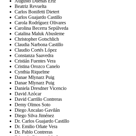
Augusto Dueñas Eriz
Beatriz Revuelta
Carlos Bonifetti Dietert
Carlos Guajardo Castillo
Carola Rodríguez Olivares
Carolina Becerra Sepúlveda
Catalina Maluk Abusleme
Christopher Gotschlich
Claudia Narbona Castillo
Claudio Cortés López
Constanza Saavedra
Cristián Fuentes Vera
Cristina Orozco Canelo
Cynthia Riquelme
Danae Mlynarz Puig
Danae Mlynarz Puig
Daniela Dresdner Vicencio
David Azócar
David Carrillo Contreras
Demy Olmos Soto
Diego Ancalao Gavilán
Diego Silva Jiménez
Dr. Carlos Guajardo Castillo
Dr. Emilio Oñate Vera
Dr. Pablo Contreras