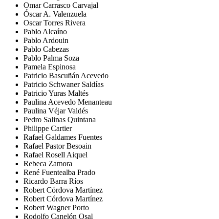
Omar Carrasco Carvajal
Óscar A. Valenzuela
Oscar Torres Rivera
Pablo Alcaíno
Pablo Ardouin
Pablo Cabezas
Pablo Palma Soza
Pamela Espinosa
Patricio Bascuñán Acevedo
Patricio Schwaner Saldías
Patricio Yuras Maltés
Paulina Acevedo Menanteau
Paulina Véjar Valdés
Pedro Salinas Quintana
Philippe Cartier
Rafael Galdames Fuentes
Rafael Pastor Besoain
Rafael Rosell Aiquel
Rebeca Zamora
René Fuentealba Prado
Ricardo Barra Ríos
Robert Córdova Martínez
Robert Córdova Martínez
Robert Wagner Porto
Rodolfo Canelón Osal