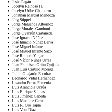
Jesús Pagán
Jocelyn Reinoso H.
Jocelyn Uribe Chamorro
Jonathan Marcial Mendoza
Jörg Stippel
Jorge Maluenda Albornoz
Jorge Morales Gamboni
Jorge Oyarzún Castañeda
José Ignacio Núñez
José Ignacio Núñez Leiva
José Miguel Infante
José Miguel Infante Sazo
José Romero Yanjarí
José Víctor Núñez Urrea
Juan Francisco Ortún Quijada
Juan Luis Castillo Moraga
Judith Guajardo Escobar
Leonardo Vidal Hernández
Lisandro Prieto Femenía
Luis Arancibia Urzúa
Luis Enrique Salinas
Luis Jiménez Cepeda
Luis Martínez Cerna
Luis R. Oro Tapia
Luis Vera Diaz