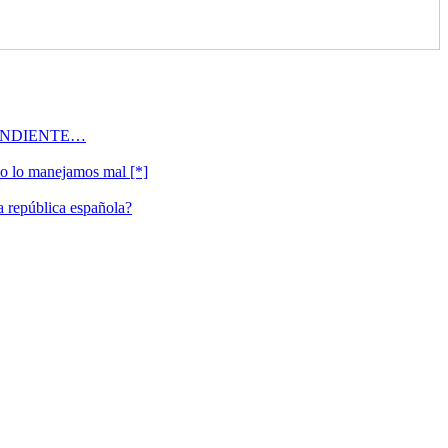
ENDIENTE…
mo lo manejamos mal [*]
ra república española?