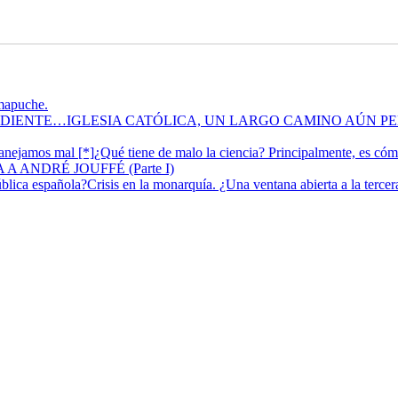
 mapuche.
IGLESIA CATÓLICA, UN LARGO CAMINO AÚN P
¿Qué tiene de malo la ciencia? Principalmente, es có
A ANDRÉ JOUFFÉ (Parte I)
Crisis en la monarquía. ¿Una ventana abierta a la terce