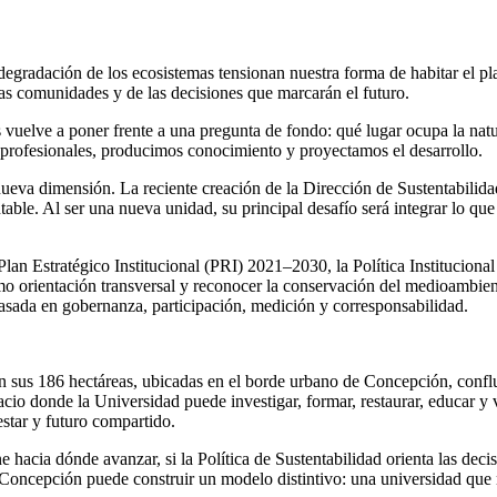
a degradación de los ecosistemas tensionan nuestra forma de habitar el p
 las comunidades y de las decisiones que marcarán el futuro.
vuelve a poner frente a una pregunta de fondo: qué lugar ocupa la natur
 profesionales, producimos conocimiento y proyectamos el desarrollo.
va dimensión. La reciente creación de la Dirección de Sustentabilidad a
ntable. Al ser una nueva unidad, su principal desafío será integrar lo q
l Plan Estratégico Institucional (PRI) 2021–2030, la Política Institucio
mo orientación transversal y reconocer la conservación del medioambient
basada en gobernanza, participación, medición y corresponsabilidad.
n sus 186 hectáreas, ubicadas en el borde urbano de Concepción, confluy
pacio donde la Universidad puede investigar, formar, restaurar, educar 
estar y futuro compartido.
 hacia dónde avanzar, si la Política de Sustentabilidad orienta las dec
Concepción puede construir un modelo distintivo: una universidad que no