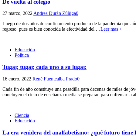
De vuelta al colegio
27 marzo, 2022
Andrea Durán Zúñiga
0
Luego de dos años de confinamiento producto de la pandemia que aún n
regreso, pues es bien conocida la efectividad del
…
Leer mas +
Educación
Política
Tugar, tugar, cada uno a su lugar.
16 enero, 2022
René Fuentealba Prado
0
Cada fin de año constituye una pesadilla para decenas de miles de jóv
concluyen el ciclo de enseñanza media se preparan para enfrentar la 
Ciencia
Educación
La era venidera del analfabetismo: ¿qué futuro tiene la