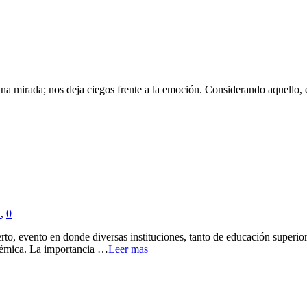
a mirada; nos deja ciegos frente a la emoción. Considerando aquello, el
a
,
0
erto, evento en donde diversas instituciones, tanto de educación superi
démica. La importancia
…
Leer mas +