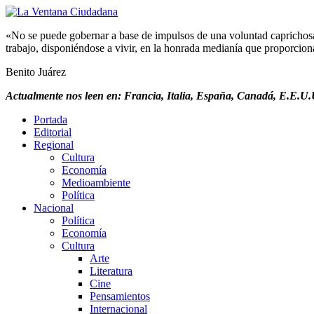
«No se puede gobernar a base de impulsos de una voluntad caprichosa, 
trabajo, disponiéndose a vivir, en la honrada medianía que proporciona 
Benito Juárez
Actualmente nos leen en: Francia, Italia, España, Canadá, E.E.U.U
Portada
Editorial
Regional
Cultura
Economía
Medioambiente
Política
Nacional
Política
Economía
Cultura
Arte
Literatura
Cine
Pensamientos
Internacional