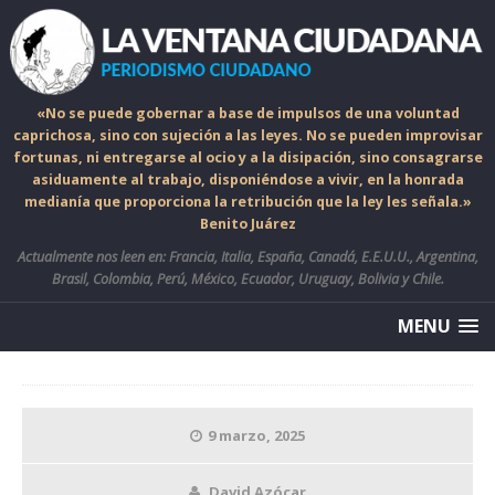
«No se puede gobernar a base de impulsos de una voluntad
caprichosa, sino con sujeción a las leyes. No se pueden improvisar
fortunas, ni entregarse al ocio y a la disipación, sino consagrarse
asiduamente al trabajo, disponiéndose a vivir, en la honrada
medianía que proporciona la retribución que la ley les señala.»
Benito Juárez
Actualmente nos leen en: Francia, Italia, España, Canadá, E.E.U.U., Argentina,
Brasil, Colombia, Perú, México, Ecuador, Uruguay, Bolivia y Chile.
MENU
9 marzo, 2025
David Azócar