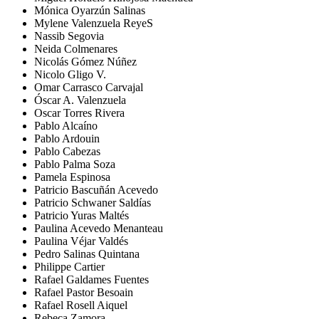
Mónica Oyarzún Salinas
Mylene Valenzuela ReyeS
Nassib Segovia
Neida Colmenares
Nicolás Gómez Núñez
Nicolo Gligo V.
Omar Carrasco Carvajal
Óscar A. Valenzuela
Oscar Torres Rivera
Pablo Alcaíno
Pablo Ardouin
Pablo Cabezas
Pablo Palma Soza
Pamela Espinosa
Patricio Bascuñán Acevedo
Patricio Schwaner Saldías
Patricio Yuras Maltés
Paulina Acevedo Menanteau
Paulina Véjar Valdés
Pedro Salinas Quintana
Philippe Cartier
Rafael Galdames Fuentes
Rafael Pastor Besoain
Rafael Rosell Aiquel
Rebeca Zamora