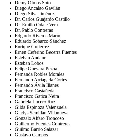
Demy Olmos Soto
Diego Ancalao Gavilán
Diego Silva Jiménez
Dr. Carlos Guajardo Castillo
Dr. Emilio Oñate Vera
Dr. Pablo Contreras
Edgardo Riveros Marín
Eduardo Sobarzo-Sánchez
Enrique Gutiérrez
Ernen Ceferino Becerra Fuentes
Esteban Andaur
Esteban Lobos
Felipe Guevara Pezoa
Fernanda Robles Morales
Fernando Arriagada Cortés
Fernando Ávila Illanes
Francisco Castañeda
Francisco Gatica Neira
Gabriela Lucero Ruz
Gilda Espinoza Valenzuela
Gladys Semillán Villanueva
Gonzalo Alfaro Troncoso
Guillermo Fuentes Contreras
Guilmo Barrio Salazar
Gustavo Campos