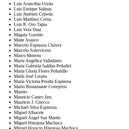
Luis Arancibia Urzúa
Luis Enrique Salinas
Luis Jiménez Cepeda
Luis Martínez Cerna
Luis R. Oro Tapia
Luis Vera Diaz
Magaly Garrido
Maite Arauco
Marcelo Espinoza Chávez
Marcelo Solervicens
Marco Moreno
María Angélica Valladares
María Gabriela Saldías Peñafiel
María Gloria Flores Peñailillo
María José Lizana
María Victoria Peralta Espinosa
Mario Bustamante Conejeros
Maroto
Mauricio Castro Jara
Mauricio J. Gnecco
Michael Silva Espinoza
Miguel Albacete
Miguel Ángel San Martín
Miguel Hinojosa Machuca
Miguel Horacio Hinojosa Machuca