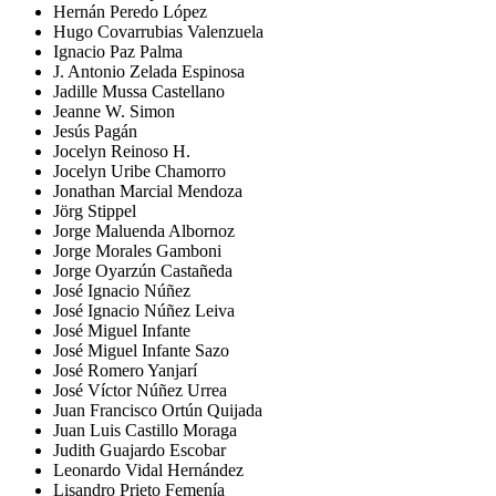
Hernán Peredo López
Hugo Covarrubias Valenzuela
Ignacio Paz Palma
J. Antonio Zelada Espinosa
Jadille Mussa Castellano
Jeanne W. Simon
Jesús Pagán
Jocelyn Reinoso H.
Jocelyn Uribe Chamorro
Jonathan Marcial Mendoza
Jörg Stippel
Jorge Maluenda Albornoz
Jorge Morales Gamboni
Jorge Oyarzún Castañeda
José Ignacio Núñez
José Ignacio Núñez Leiva
José Miguel Infante
José Miguel Infante Sazo
José Romero Yanjarí
José Víctor Núñez Urrea
Juan Francisco Ortún Quijada
Juan Luis Castillo Moraga
Judith Guajardo Escobar
Leonardo Vidal Hernández
Lisandro Prieto Femenía