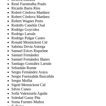
René Fuentealba Prado
Ricardo Barra Ríos
Robert Córdova Martínez
Robert Córdova Martínez
Robert Wagner Porto
Rodolfo Canelón Osal
Rodrigo Goycolea
Rodrigo Larraín
Rodrigo Pulgar Castro
Ronald Mennickent Cid
Sabrina Devia Astorga
Samuel Erices Riquelme
Samuel Fernández
Samuel Fernández Illanes
Santiago González Larraín
Sebastián Rumie
Sergio Fernández Araya
Sergio Fuenzalida Bascuñán
Sergio Moffat
Sigrid Mennickent Cid
Silvio Cuneo
Sofía Valenzuela Aguila
Soledad Garay Pita
Sonia Fuentes Muñoz