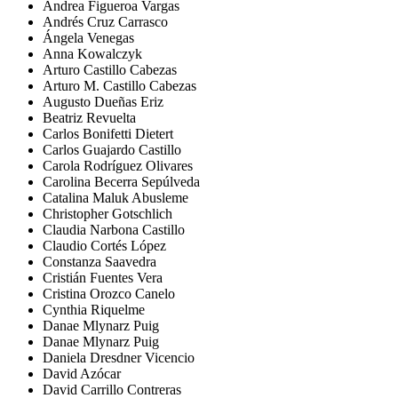
Andrea Figueroa Vargas
Andrés Cruz Carrasco
Ángela Venegas
Anna Kowalczyk
Arturo Castillo Cabezas
Arturo M. Castillo Cabezas
Augusto Dueñas Eriz
Beatriz Revuelta
Carlos Bonifetti Dietert
Carlos Guajardo Castillo
Carola Rodríguez Olivares
Carolina Becerra Sepúlveda
Catalina Maluk Abusleme
Christopher Gotschlich
Claudia Narbona Castillo
Claudio Cortés López
Constanza Saavedra
Cristián Fuentes Vera
Cristina Orozco Canelo
Cynthia Riquelme
Danae Mlynarz Puig
Danae Mlynarz Puig
Daniela Dresdner Vicencio
David Azócar
David Carrillo Contreras