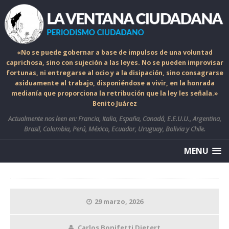
«No se puede gobernar a base de impulsos de una voluntad
caprichosa, sino con sujeción a las leyes. No se pueden improvisar
fortunas, ni entregarse al ocio y a la disipación, sino consagrarse
asiduamente al trabajo, disponiéndose a vivir, en la honrada
medianía que proporciona la retribución que la ley les señala.»
Benito Juárez
Actualmente nos leen en: Francia, Italia, España, Canadá, E.E.U.U., Argentina,
Brasil, Colombia, Perú, México, Ecuador, Uruguay, Bolivia y Chile.
MENU
29 marzo, 2026
Carlos Bonifetti Dietert