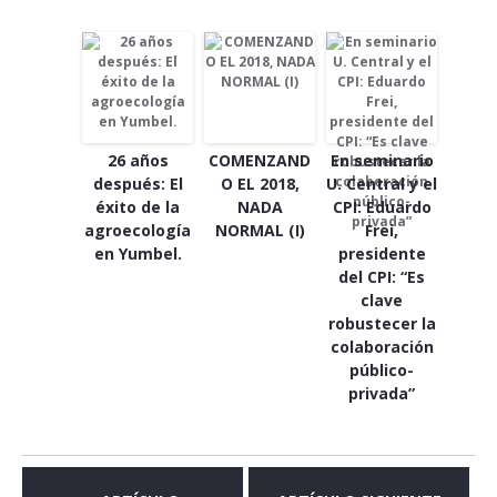
26 años
COMENZAND
En seminario
después: El
O EL 2018,
U. Central y el
éxito de la
NADA
CPI: Eduardo
agroecología
NORMAL (I)
Frei,
en Yumbel.
presidente
del CPI: “Es
clave
robustecer la
colaboración
público-
privada”