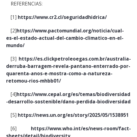
REFERENCIAS:
[1]
https://www.cr2.cl/seguridadhidrica/
[2]
https://www.pactomundial.org/noticia/cual-
es-el-estado-actual-del-cambio-climatico-en-el-
mundo/
[3]
https://es.clickpetroleoegas.com.br/australia-
derruba-barragem-revela-pantano-enterrado-por-
quarenta-anos-e-mostra-como-a-natureza-
retomou-rios-mhbb01/
[4]
https://www.cepal.org/es/temas/biodiversidad
-desarrollo-sostenible/dano-perdida-biodiversidad
[5]
https://news.un.org/es/story/2025/05/1538951
[6]
https://www.who.int/es/news-room/fact-
sheets/detail/biodiversity