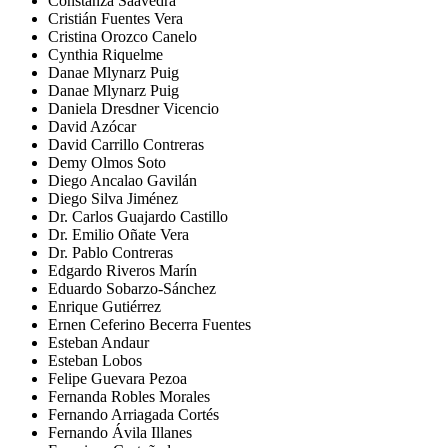
Constanza Saavedra
Cristián Fuentes Vera
Cristina Orozco Canelo
Cynthia Riquelme
Danae Mlynarz Puig
Danae Mlynarz Puig
Daniela Dresdner Vicencio
David Azócar
David Carrillo Contreras
Demy Olmos Soto
Diego Ancalao Gavilán
Diego Silva Jiménez
Dr. Carlos Guajardo Castillo
Dr. Emilio Oñate Vera
Dr. Pablo Contreras
Edgardo Riveros Marín
Eduardo Sobarzo-Sánchez
Enrique Gutiérrez
Ernen Ceferino Becerra Fuentes
Esteban Andaur
Esteban Lobos
Felipe Guevara Pezoa
Fernanda Robles Morales
Fernando Arriagada Cortés
Fernando Ávila Illanes