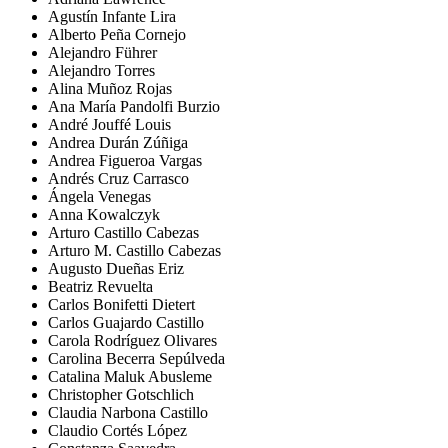
Agustín Infante Lira
Alberto Peña Cornejo
Alejandro Führer
Alejandro Torres
Alina Muñoz Rojas
Ana María Pandolfi Burzio
André Jouffé Louis
Andrea Durán Zúñiga
Andrea Figueroa Vargas
Andrés Cruz Carrasco
Ángela Venegas
Anna Kowalczyk
Arturo Castillo Cabezas
Arturo M. Castillo Cabezas
Augusto Dueñas Eriz
Beatriz Revuelta
Carlos Bonifetti Dietert
Carlos Guajardo Castillo
Carola Rodríguez Olivares
Carolina Becerra Sepúlveda
Catalina Maluk Abusleme
Christopher Gotschlich
Claudia Narbona Castillo
Claudio Cortés López