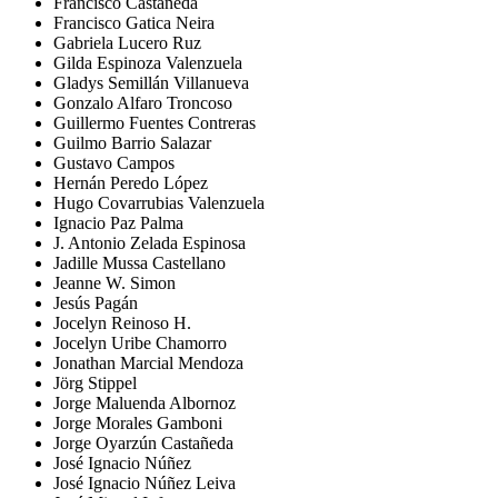
Francisco Castañeda
Francisco Gatica Neira
Gabriela Lucero Ruz
Gilda Espinoza Valenzuela
Gladys Semillán Villanueva
Gonzalo Alfaro Troncoso
Guillermo Fuentes Contreras
Guilmo Barrio Salazar
Gustavo Campos
Hernán Peredo López
Hugo Covarrubias Valenzuela
Ignacio Paz Palma
J. Antonio Zelada Espinosa
Jadille Mussa Castellano
Jeanne W. Simon
Jesús Pagán
Jocelyn Reinoso H.
Jocelyn Uribe Chamorro
Jonathan Marcial Mendoza
Jörg Stippel
Jorge Maluenda Albornoz
Jorge Morales Gamboni
Jorge Oyarzún Castañeda
José Ignacio Núñez
José Ignacio Núñez Leiva