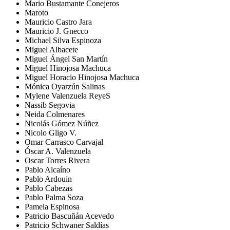
Mario Bustamante Conejeros
Maroto
Mauricio Castro Jara
Mauricio J. Gnecco
Michael Silva Espinoza
Miguel Albacete
Miguel Ángel San Martín
Miguel Hinojosa Machuca
Miguel Horacio Hinojosa Machuca
Mónica Oyarzún Salinas
Mylene Valenzuela ReyeS
Nassib Segovia
Neida Colmenares
Nicolás Gómez Núñez
Nicolo Gligo V.
Omar Carrasco Carvajal
Óscar A. Valenzuela
Oscar Torres Rivera
Pablo Alcaíno
Pablo Ardouin
Pablo Cabezas
Pablo Palma Soza
Pamela Espinosa
Patricio Bascuñán Acevedo
Patricio Schwaner Saldías