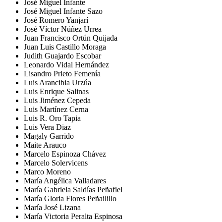
José Miguel Infante
José Miguel Infante Sazo
José Romero Yanjarí
José Víctor Núñez Urrea
Juan Francisco Ortún Quijada
Juan Luis Castillo Moraga
Judith Guajardo Escobar
Leonardo Vidal Hernández
Lisandro Prieto Femenía
Luis Arancibia Urzúa
Luis Enrique Salinas
Luis Jiménez Cepeda
Luis Martínez Cerna
Luis R. Oro Tapia
Luis Vera Diaz
Magaly Garrido
Maite Arauco
Marcelo Espinoza Chávez
Marcelo Solervicens
Marco Moreno
María Angélica Valladares
María Gabriela Saldías Peñafiel
María Gloria Flores Peñailillo
María José Lizana
María Victoria Peralta Espinosa