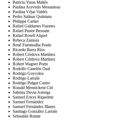
Patricio Yuras Maltés
Paulina Acevedo Menanteau
Paulina Véjar Valdés
Pedro Salinas Quintana
Philippe Cartier
Rafael Galdames Fuentes
Rafael Pastor Besoain
Rafael Rosell Aiquel
Rebeca Zamora
René Fuentealba Prado
Ricardo Barra Ríos
Robert Córdova Martínez
Robert Córdova Martínez
Robert Wagner Porto
Rodolfo Canelón Osal
Rodrigo Goycolea
Rodrigo Larraín
Rodrigo Pulgar Castro
Ronald Mennickent Cid
Sabrina Devia Astorga
Samuel Erices Riquelme
Samuel Fernández
Samuel Fernández Illanes
Santiago González Larraín
Sebastián Rumie