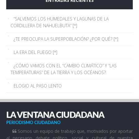
ENTRADAS RECIENTES
“SALVEMOS LOS HUMEDALES Y LAGUNAS DE LA
CORDILLERA DE NAHUELBUTA” [*]
¿TE PREOCUPA LA SUPERPOBLACIÓN? ¿POR QUÉ? [*]
LA ERA DEL FUEGO [*]
¿CÓMO VAMOS CON EL “CAMBIO CLIMÁTICO” Y “LAS
TEMPERATURAS” DE LA TIERRA Y LOS OCÉANOS?
ELOGIO AL PASO LENTO
Somos un equipo de trabajo que, motivados por aportar
al necesario debate político, social y cultural de nuestra