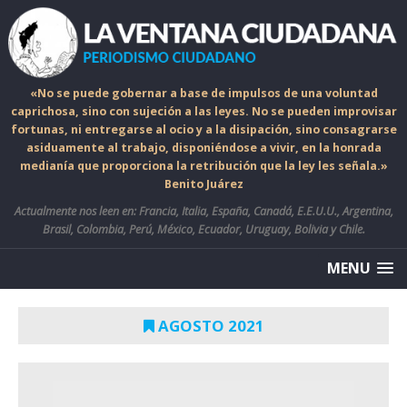
«No se puede gobernar a base de impulsos de una voluntad
caprichosa, sino con sujeción a las leyes. No se pueden improvisar
fortunas, ni entregarse al ocio y a la disipación, sino consagrarse
asiduamente al trabajo, disponiéndose a vivir, en la honrada
medianía que proporciona la retribución que la ley les señala.»
Benito Juárez
Actualmente nos leen en: Francia, Italia, España, Canadá, E.E.U.U., Argentina,
Brasil, Colombia, Perú, México, Ecuador, Uruguay, Bolivia y Chile.
MENU
AGOSTO 2021