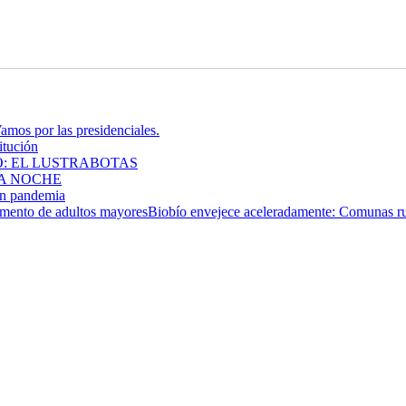
os por las presidenciales.
itución
: EL LUSTRABOTAS
LA NOCHE
 en pandemia
Biobío envejece aceleradamente: Comunas ru