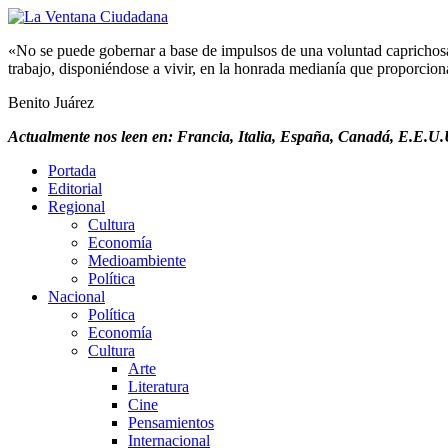
«No se puede gobernar a base de impulsos de una voluntad caprichosa, 
trabajo, disponiéndose a vivir, en la honrada medianía que proporciona 
Benito Juárez
Actualmente nos leen en: Francia, Italia, España, Canadá, E.E.U.U
Portada
Editorial
Regional
Cultura
Economía
Medioambiente
Política
Nacional
Política
Economía
Cultura
Arte
Literatura
Cine
Pensamientos
Internacional