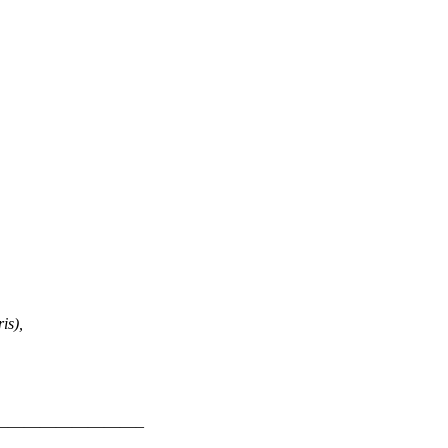
is),
—————————–