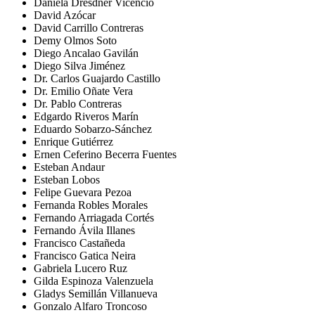
Daniela Dresdner Vicencio
David Azócar
David Carrillo Contreras
Demy Olmos Soto
Diego Ancalao Gavilán
Diego Silva Jiménez
Dr. Carlos Guajardo Castillo
Dr. Emilio Oñate Vera
Dr. Pablo Contreras
Edgardo Riveros Marín
Eduardo Sobarzo-Sánchez
Enrique Gutiérrez
Ernen Ceferino Becerra Fuentes
Esteban Andaur
Esteban Lobos
Felipe Guevara Pezoa
Fernanda Robles Morales
Fernando Arriagada Cortés
Fernando Ávila Illanes
Francisco Castañeda
Francisco Gatica Neira
Gabriela Lucero Ruz
Gilda Espinoza Valenzuela
Gladys Semillán Villanueva
Gonzalo Alfaro Troncoso