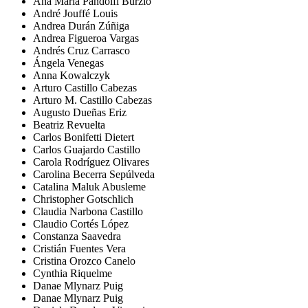
Ana María Pandolfi Burzio
André Jouffé Louis
Andrea Durán Zúñiga
Andrea Figueroa Vargas
Andrés Cruz Carrasco
Ángela Venegas
Anna Kowalczyk
Arturo Castillo Cabezas
Arturo M. Castillo Cabezas
Augusto Dueñas Eriz
Beatriz Revuelta
Carlos Bonifetti Dietert
Carlos Guajardo Castillo
Carola Rodríguez Olivares
Carolina Becerra Sepúlveda
Catalina Maluk Abusleme
Christopher Gotschlich
Claudia Narbona Castillo
Claudio Cortés López
Constanza Saavedra
Cristián Fuentes Vera
Cristina Orozco Canelo
Cynthia Riquelme
Danae Mlynarz Puig
Danae Mlynarz Puig