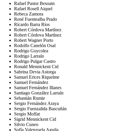
Rafael Pastor Besoain
Rafael Rosell Aiquel
Rebeca Zamora
René Fuentealba Prado
Ricardo Barra Ríos
Robert Córdova Martínez
Robert Córdova Martínez
Robert Wagner Porto
Rodolfo Canelón Osal
Rodrigo Goycolea
Rodrigo Larraín
Rodrigo Pulgar Castro
Ronald Mennickent Cid
Sabrina Devia Astorga
Samuel Erices Riquelme
Samuel Fernández
Samuel Fernández Illanes
Santiago González Larraín
Sebastián Rumie
Sergio Fernández Araya
Sergio Fuenzalida Bascuñán
Sergio Moffat
Sigrid Mennickent Cid
Silvio Cuneo
Sofía Valenzuela Aguila