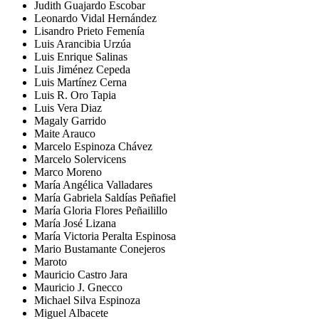
Judith Guajardo Escobar
Leonardo Vidal Hernández
Lisandro Prieto Femenía
Luis Arancibia Urzúa
Luis Enrique Salinas
Luis Jiménez Cepeda
Luis Martínez Cerna
Luis R. Oro Tapia
Luis Vera Diaz
Magaly Garrido
Maite Arauco
Marcelo Espinoza Chávez
Marcelo Solervicens
Marco Moreno
María Angélica Valladares
María Gabriela Saldías Peñafiel
María Gloria Flores Peñailillo
María José Lizana
María Victoria Peralta Espinosa
Mario Bustamante Conejeros
Maroto
Mauricio Castro Jara
Mauricio J. Gnecco
Michael Silva Espinoza
Miguel Albacete