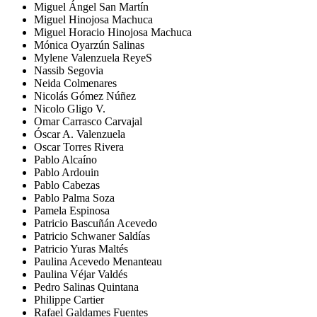
Miguel Ángel San Martín
Miguel Hinojosa Machuca
Miguel Horacio Hinojosa Machuca
Mónica Oyarzún Salinas
Mylene Valenzuela ReyeS
Nassib Segovia
Neida Colmenares
Nicolás Gómez Núñez
Nicolo Gligo V.
Omar Carrasco Carvajal
Óscar A. Valenzuela
Oscar Torres Rivera
Pablo Alcaíno
Pablo Ardouin
Pablo Cabezas
Pablo Palma Soza
Pamela Espinosa
Patricio Bascuñán Acevedo
Patricio Schwaner Saldías
Patricio Yuras Maltés
Paulina Acevedo Menanteau
Paulina Véjar Valdés
Pedro Salinas Quintana
Philippe Cartier
Rafael Galdames Fuentes