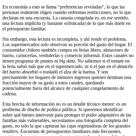
En economía a esto se llama “preferencias reveladas”, lo que las
personas realmente eligen cuando enfrentan restricciones, no lo que
declaran en una encuesta. La canasta congelada es, en ese sentido,
una lectura implícita (y bastante sofisticada) de lo que más duele en
el presupuesto familiar.
Sin embargo, esta lectura es incompleta, y ahí reside el problema.
Los supermercados solo observan su porción del gasto del hogar. El
consumidor chileno también compra en ferias libres, almacenes de
barrio, carnicerías, verdulerías y comercio informal. Estos canales no
tienen programa de puntos ni
big data
. No sabemos si el tomate en
la feria subió más que en el supermercado, ni si el pan en el almacén
del barrio absorbió o trasladó el alza de la harina. Y son
precisamente los hogares de menores ingresos quienes destinan una
fracción mayor de su gasto a estos canales, quedando
potencialmente fuera del alcance de cualquier congelamiento de
cadena.
Esta brecha de información no es un detalle técnico menor: es un
problema de diseño de política pública. Si queremos identificar
sobre qué bienes intervenir para proteger el poder adquisitivo de las
familias más vulnerables, necesitamos una fotografía completa del
gasto, no solo la que capturan las cajas registradoras de los grandes
retailers
. Encuestas de presupuestos familiares más frecuentes,