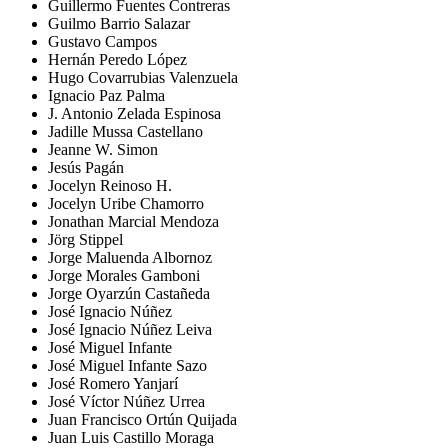
Guillermo Fuentes Contreras
Guilmo Barrio Salazar
Gustavo Campos
Hernán Peredo López
Hugo Covarrubias Valenzuela
Ignacio Paz Palma
J. Antonio Zelada Espinosa
Jadille Mussa Castellano
Jeanne W. Simon
Jesús Pagán
Jocelyn Reinoso H.
Jocelyn Uribe Chamorro
Jonathan Marcial Mendoza
Jörg Stippel
Jorge Maluenda Albornoz
Jorge Morales Gamboni
Jorge Oyarzún Castañeda
José Ignacio Núñez
José Ignacio Núñez Leiva
José Miguel Infante
José Miguel Infante Sazo
José Romero Yanjarí
José Víctor Núñez Urrea
Juan Francisco Ortún Quijada
Juan Luis Castillo Moraga