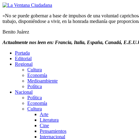
«No se puede gobernar a base de impulsos de una voluntad caprichosa, 
trabajo, disponiéndose a vivir, en la honrada medianía que proporciona 
Benito Juárez
Actualmente nos leen en: Francia, Italia, España, Canadá, E.E.U.U
Portada
Editorial
Regional
Cultura
Economía
Medioambiente
Política
Nacional
Política
Economía
Cultura
Arte
Literatura
Cine
Pensamientos
Internacional