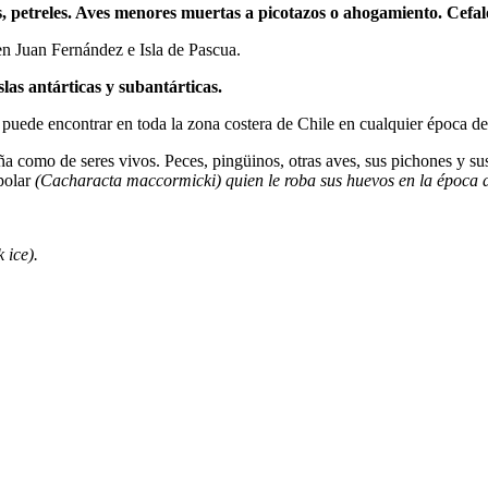
, petreles. Aves menores muertas a picotazos o ahogamiento. Cefal
n Juan Fernández e Isla de Pascua.
las antárticas y subantárticas.
le puede encontrar en toda la zona costera de Chile en cualquier época d
a como de seres vivos. Peces, pingüinos, otras aves, sus pichones y su
polar
(Cacharacta maccormicki) quien le roba sus huevos en la época d
 ice).