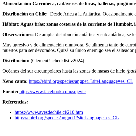
Alimentación:
Carroñera, cadáveres de focas, ballenas, pingüinos
Distribución en Chile:
Desde Arica a la Antártica. Ocasionalmente e
Hábitat:
Aguas frías; zonas costeras de la corriente de Humbolt, is
Observaciones:
De amplia distribución antártica y sub antártica, se 
Muy agresivo y de alimentación omnívora. Se alimenta tanto de carroñ
muertos para ser devorados. Quizá su único enemigo sea el salteador 
Distribución:
(Clement’s checklist v2024)
Océanos del sur circumpolares hasta las zonas de masas de hielo
(pack
Xeno-canto:
https://ebird.org/species/angpet1?siteLanguage=es_CL
Fuente:
https://www.facebook.com/sujevic
Referencias:
https://www.avesdechile.cl/210.htm
https://ebird.org/species/angpet1?siteLanguage=es_CL