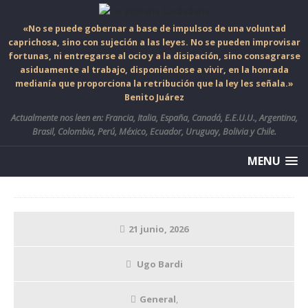
«No se puede gobernar a base de impulsos de una voluntad
caprichosa, sino con sujeción a las leyes. No se pueden improvisar
fortunas, ni entregarse al ocio y a la disipación, sino consagrarse
asiduamente al trabajo, disponiéndose a vivir, en la honrada
medianía que proporciona la retribución que la ley les señala.»
Benito Juárez
Actualmente nos leen en: Francia, Italia, España, Canadá, E.E.U.U., Argentina,
Brasil, Colombia, Perú, México, Ecuador, Uruguay, Bolivia y Chile.
MENU
21 junio, 2026
Ugo Bardi
General
,