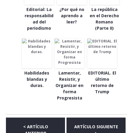
Editorial: La
¿Por qué no
La república
responsabilid
aprendo a
en el Derecho
ad del
leer?
Romano
periodismo
(Parte II)
Habilidades
Lamentar,
EDITORIAL. El
blandas y
Resistir, y
último
duras.
Organizar en
retorno de
forma
Trump
Progresista
< ARTÍCULO
ARTÍCULO SIGUIENTE