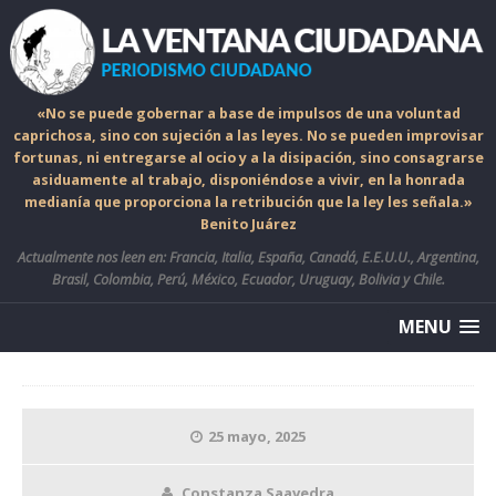
«No se puede gobernar a base de impulsos de una voluntad
caprichosa, sino con sujeción a las leyes. No se pueden improvisar
fortunas, ni entregarse al ocio y a la disipación, sino consagrarse
asiduamente al trabajo, disponiéndose a vivir, en la honrada
medianía que proporciona la retribución que la ley les señala.»
Benito Juárez
Actualmente nos leen en: Francia, Italia, España, Canadá, E.E.U.U., Argentina,
Brasil, Colombia, Perú, México, Ecuador, Uruguay, Bolivia y Chile.
MENU
25 mayo, 2025
Constanza Saavedra