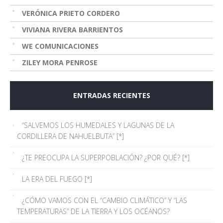
VERÓNICA PRIETO CORDERO
VIVIANA RIVERA BARRIENTOS
WE COMUNICACIONES
ZILEY MORA PENROSE
ENTRADAS RECIENTES
“SALVEMOS LOS HUMEDALES Y LAGUNAS DE LA
CORDILLERA DE NAHUELBUTA” [*]
¿TE PREOCUPA LA SUPERPOBLACIÓN? ¿POR QUÉ? [*]
LA ERA DEL FUEGO [*]
¿CÓMO VAMOS CON EL “CAMBIO CLIMÁTICO” Y “LAS
TEMPERATURAS” DE LA TIERRA Y LOS OCÉANOS?