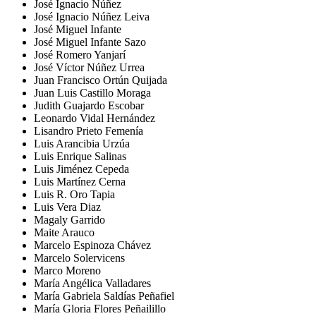
José Ignacio Núñez
José Ignacio Núñez Leiva
José Miguel Infante
José Miguel Infante Sazo
José Romero Yanjarí
José Víctor Núñez Urrea
Juan Francisco Ortún Quijada
Juan Luis Castillo Moraga
Judith Guajardo Escobar
Leonardo Vidal Hernández
Lisandro Prieto Femenía
Luis Arancibia Urzúa
Luis Enrique Salinas
Luis Jiménez Cepeda
Luis Martínez Cerna
Luis R. Oro Tapia
Luis Vera Diaz
Magaly Garrido
Maite Arauco
Marcelo Espinoza Chávez
Marcelo Solervicens
Marco Moreno
María Angélica Valladares
María Gabriela Saldías Peñafiel
María Gloria Flores Peñailillo