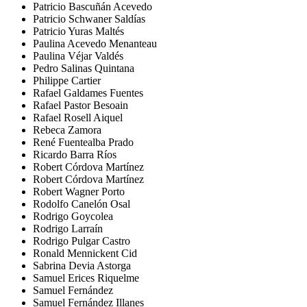
Patricio Bascuñán Acevedo
Patricio Schwaner Saldías
Patricio Yuras Maltés
Paulina Acevedo Menanteau
Paulina Véjar Valdés
Pedro Salinas Quintana
Philippe Cartier
Rafael Galdames Fuentes
Rafael Pastor Besoain
Rafael Rosell Aiquel
Rebeca Zamora
René Fuentealba Prado
Ricardo Barra Ríos
Robert Córdova Martínez
Robert Córdova Martínez
Robert Wagner Porto
Rodolfo Canelón Osal
Rodrigo Goycolea
Rodrigo Larraín
Rodrigo Pulgar Castro
Ronald Mennickent Cid
Sabrina Devia Astorga
Samuel Erices Riquelme
Samuel Fernández
Samuel Fernández Illanes