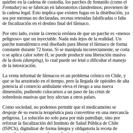
quiebre en la cadena de custodia, los parches de fentanilo
(
como el
Fentadur)
no se fabrican en laboratorios clandestinos; provienen de
la cadena legal. Esto implica que existen fugas en la distribución, ya
sea por mermas no declaradas, recetas retenidas falsificadas o falta
de fiscalización en el destino final del fármaco.
Por otro lado, existe la creencia errónea de que un parche es «menos
peligroso» que un inyectable. Nada más lejos de la realidad. Un
parche transdérmico está diseñado para liberar el fármaco de forma
constante durante 72 horas. Si se manipula incorrectamente, se corta
o se aplica calor sobre él, se puede producir una liberación masiva
de la dosis
(dumping),
lo cual puede ser letal o dificultar el manejo
de la intoxicación.
La venta informal de fármacos es un problema crónico en Chile, y
que se ha arrastrado en el tiempo, pero la llegada de opioides de alta
potencia al comercio ambulante eleva el riesgo a una nueva
dimensión, pudiendo colocarnos a un paso de las crisis de
sobredosis masivas que hoy afectan a otros países.
​Como sociedad, no podemos permitir que el medicamento se
despoje de su esencia terapéutica para convertirse en una mercancía
peligrosa. La solución no solo pasa por más patrullaje, sino por
reforzar la fiscalización del Instituto de Salud Pública de Chile
(ISPCh), digitalizar de forma íntegra y obligatoria la receta de