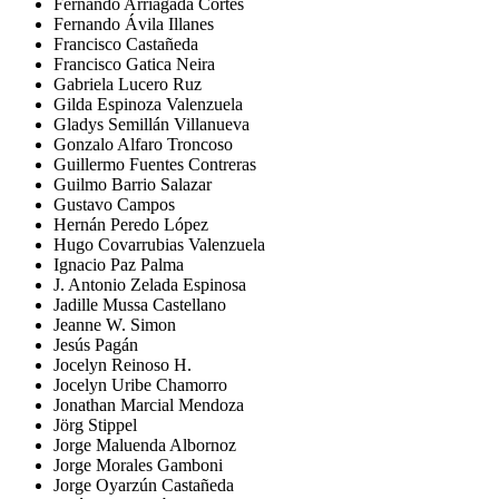
Fernando Arriagada Cortés
Fernando Ávila Illanes
Francisco Castañeda
Francisco Gatica Neira
Gabriela Lucero Ruz
Gilda Espinoza Valenzuela
Gladys Semillán Villanueva
Gonzalo Alfaro Troncoso
Guillermo Fuentes Contreras
Guilmo Barrio Salazar
Gustavo Campos
Hernán Peredo López
Hugo Covarrubias Valenzuela
Ignacio Paz Palma
J. Antonio Zelada Espinosa
Jadille Mussa Castellano
Jeanne W. Simon
Jesús Pagán
Jocelyn Reinoso H.
Jocelyn Uribe Chamorro
Jonathan Marcial Mendoza
Jörg Stippel
Jorge Maluenda Albornoz
Jorge Morales Gamboni
Jorge Oyarzún Castañeda