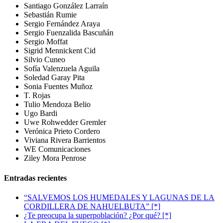
Santiago González Larraín
Sebastián Rumie
Sergio Fernández Araya
Sergio Fuenzalida Bascuñán
Sergio Moffat
Sigrid Mennickent Cid
Silvio Cuneo
Sofía Valenzuela Aguila
Soledad Garay Pita
Sonia Fuentes Muñoz
T. Rojas
Tulio Mendoza Belio
Ugo Bardi
Uwe Rohwedder Gremler
Verónica Prieto Cordero
Viviana Rivera Barrientos
WE Comunicaciones
Ziley Mora Penrose
Entradas recientes
“SALVEMOS LOS HUMEDALES Y LAGUNAS DE LA
CORDILLERA DE NAHUELBUTA” [*]
¿Te preocupa la superpoblación? ¿Por qué? [*]