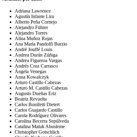
Adriana Lawrence
Agustín Infante Lira
Alberto Peña Cornejo
Alejandro Führer
Alejandro Torres
Alina Muñoz Rojas
Ana María Pandolfi Burzio
André Jouffé Louis
Andrea Durán Zúñiga
Andrea Figueroa Vargas
Andrés Cruz Carrasco
Ángela Venegas
Anna Kowalczyk
Arturo Castillo Cabezas
Arturo M. Castillo Cabezas
Augusto Dueñas Eriz
Beatriz Revuelta
Carlos Bonifetti Dietert
Carlos Guajardo Castillo
Carola Rodríguez Olivares
Carolina Becerra Sepúlveda
Catalina Maluk Abusleme
Christopher Gotschlich