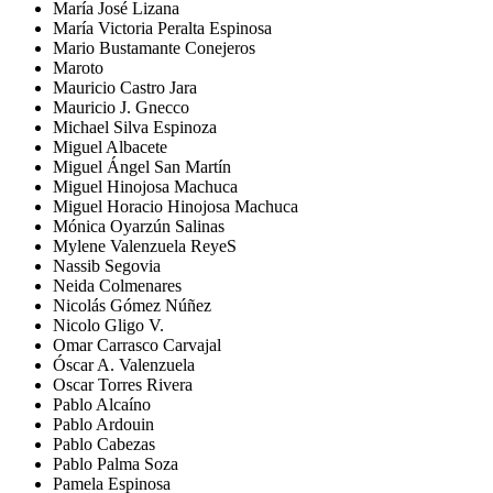
María José Lizana
María Victoria Peralta Espinosa
Mario Bustamante Conejeros
Maroto
Mauricio Castro Jara
Mauricio J. Gnecco
Michael Silva Espinoza
Miguel Albacete
Miguel Ángel San Martín
Miguel Hinojosa Machuca
Miguel Horacio Hinojosa Machuca
Mónica Oyarzún Salinas
Mylene Valenzuela ReyeS
Nassib Segovia
Neida Colmenares
Nicolás Gómez Núñez
Nicolo Gligo V.
Omar Carrasco Carvajal
Óscar A. Valenzuela
Oscar Torres Rivera
Pablo Alcaíno
Pablo Ardouin
Pablo Cabezas
Pablo Palma Soza
Pamela Espinosa