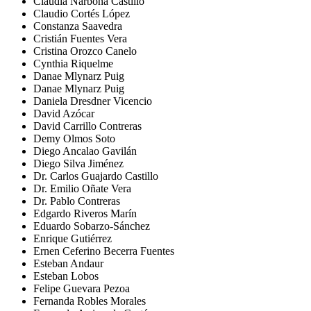
Claudia Narbona Castillo
Claudio Cortés López
Constanza Saavedra
Cristián Fuentes Vera
Cristina Orozco Canelo
Cynthia Riquelme
Danae Mlynarz Puig
Danae Mlynarz Puig
Daniela Dresdner Vicencio
David Azócar
David Carrillo Contreras
Demy Olmos Soto
Diego Ancalao Gavilán
Diego Silva Jiménez
Dr. Carlos Guajardo Castillo
Dr. Emilio Oñate Vera
Dr. Pablo Contreras
Edgardo Riveros Marín
Eduardo Sobarzo-Sánchez
Enrique Gutiérrez
Ernen Ceferino Becerra Fuentes
Esteban Andaur
Esteban Lobos
Felipe Guevara Pezoa
Fernanda Robles Morales