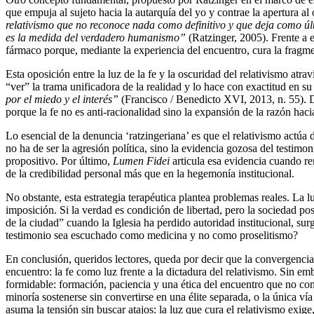
que empuja al sujeto hacia la autarquía del yo y contrae la apertura al
relativismo que no reconoce nada como definitivo y que deja como últ
es la medida del verdadero humanismo”
(Ratzinger, 2005). Frente a 
fármaco porque, mediante la experiencia del encuentro, cura la fragme
Esta oposición entre la luz de la fe y la oscuridad del relativismo atrav
“ver” la trama unificadora de la realidad y lo hace con exactitud en s
por el miedo y el interés”
(Francisco / Benedicto XVI, 2013, n. 55). De
porque la fe no es anti-racionalidad sino la expansión de la razón hac
Lo esencial de la denuncia ‘ratzingeriana’ es que el relativismo actúa 
no ha de ser la agresión política, sino la evidencia gozosa del testim
propositivo. Por último,
Lumen Fidei
articula esa evidencia cuando re
de la credibilidad personal más que en la hegemonía institucional.
No obstante, esta estrategia terapéutica plantea problemas reales. La l
imposición. Si la verdad es condición de libertad, pero la sociedad p
de la ciudad” cuando la Iglesia ha perdido autoridad institucional, su
testimonio sea escuchado como medicina y no como proselitismo?
En conclusión, queridos lectores, queda por decir que la convergencia
encuentro: la fe como luz frente a la dictadura del relativismo. Sin em
formidable: formación, paciencia y una ética del encuentro que no c
minoría sostenerse sin convertirse en una élite separada, o la única vía
asuma la tensión sin buscar atajos: la luz que cura el relativismo exig