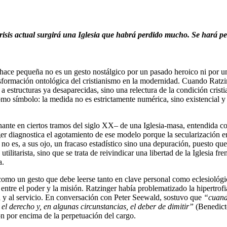
risis actual surgirá una Iglesia que habrá perdido mucho. Se hará p
ce pequeña no es un gesto nostálgico por un pasado heroico ni por una f
ansformación ontológica del cristianismo en la modernidad. Cuando Ratz
 estructuras ya desaparecidas, sino una relectura de la condición cristi
omo símbolo: la medida no es estrictamente numérica, sino existencial 
inante en ciertos tramos del siglo XX– de una Iglesia-masa, entendida c
ger diagnostica el agotamiento de ese modelo porque la secularización er
no es, a sus ojo, un fracaso estadístico sino una depuración, puesto qu
utilitarista, sino que se trata de reivindicar una libertad de la Iglesia fr
a.
 como un gesto que debe leerse tanto en clave personal como eclesiológi
ntre el poder y la misión. Ratzinger había problematizado la hipertrofia
a y al servicio. En conversación con Peter Seewald, sostuvo que
“cuando
e el derecho y, en algunas circunstancias, el deber de dimitir”
(Benedict
ión por encima de la perpetuación del cargo.