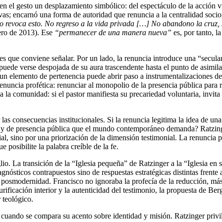
 el gesto un desplazamiento simbólico: del espectáculo de la acción visi
s; encarnó una forma de autoridad que renuncia a la centralidad sociopo
o revoca esto. No regreso a la vida privada […] No abandono la cruz
ero de 2013). Ese
“permanecer de una manera nueva”
es, por tanto, l
s que conviene señalar. Por un lado, la renuncia introduce una “seculari
l puede verse despojada de su aura trascendente hasta el punto de asimila
e un elemento de pertenencia puede abrir paso a instrumentalizaciones del
renuncia profética: renunciar al monopolio de la presencia pública para re
 la comunidad: si el pastor manifiesta su precariedad voluntaria, invita 
 las consecuencias institucionales. Si la renuncia legitima la idea de un
va y de presencia pública que el mundo contemporáneo demanda? Ratzin
ocial, sino por una priorización de la dimensión testimonial. La renuncia
e posibilite la palabra creíble de la fe.
io. La transición de la “Iglesia pequeña” de Ratzinger a la “Iglesia en 
agnósticos contrapuestos sino de respuestas estratégicas distintas frente
la posmodernidad. Francisco no ignoraba la profecía de la reducción, m
rificación interior y la autenticidad del testimonio, la propuesta de B
 teológico.
 cuando se compara su acento sobre identidad y misión. Ratzinger privil