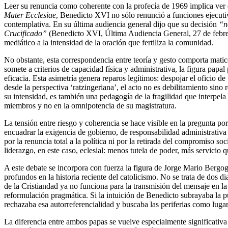
Leer su renuncia como coherente con la profecía de 1969 implica ver en
Mater Ecclesiae
, Benedicto XVI no sólo renunció a funciones ejecutiva
contemplativa. En su última audiencia general dijo que su decisión
“n
Crucificado”
(Benedicto XVI, Última Audiencia General, 27 de febr
mediático a la intensidad de la oración que fertiliza la comunidad.
No obstante, esta correspondencia entre teoría y gesto comporta matice
somete a criterios de capacidad física y administrativa, la figura papa
eficacia. Esta asimetría genera reparos legítimos: despojar el oficio d
desde la perspectiva ‘ratzingeriana’, el acto no es debilitamiento sino 
su intensidad, es también una pedagogía de la fragilidad que interpela a
miembros y no en la omnipotencia de su magistratura.
La tensión entre riesgo y coherencia se hace visible en la pregunta por
encuadrar la exigencia de gobierno, de responsabilidad administrati
por la renuncia total a la política ni por la retirada del compromiso s
liderazgo, en este caso, eclesial: menos tutela de poder, más servicio qu
A este debate se incorpora con fuerza la figura de Jorge Mario Bergogl
profundos en la historia reciente del catolicismo. No se trata de dos di
de la Cristiandad ya no funciona para la transmisión del mensaje en 
reformulación pragmática. Si la intuición de Benedicto subrayaba la pu
rechazaba esa autorreferencialidad y buscaba las periferias como lugar
La diferencia entre ambos papas se vuelve especialmente significativa