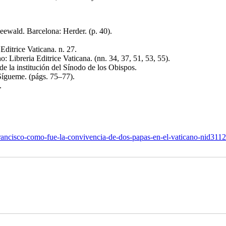
ewald. Barcelona: Herder. (p. 40).
Editrice Vaticana. n. 27.
 Libreria Editrice Vaticana. (nn. 34, 37, 51, 53, 55).
e la institución del Sínodo de los Obispos.
Sígueme. (págs. 75–77).
.
rancisco-como-fue-la-convivencia-de-dos-papas-en-el-vaticano-nid311