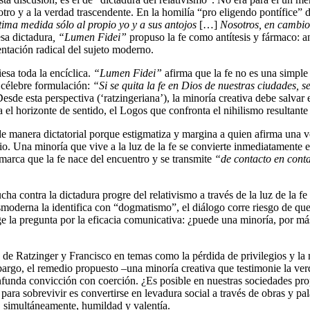
 otro y a la verdad trascendente. En la homilía “pro eligendo pontífice”
ima medida sólo al propio yo y a sus antojos
[…]
Nosotros, en cambio
esa dictadura
, “Lumen Fidei”
propuso la fe como antítesis y fármaco: ant
ntación radical del sujeto moderno.
iesa toda la encíclica.
“Lumen Fidei”
afirma que la fe no es una simpl
u célebre formulación:
“Si se quita la fe en Dios de nuestras ciudades, s
sde esta perspectiva (‘ratzingeriana’), la minoría creativa debe salvar
ia el horizonte de sentido, el Logos que confronta el nihilismo resultan
de manera dictatorial porque estigmatiza y margina a quien afirma una ve
onio. Una minoría que vive a la luz de la fe se convierte inmediatamente
marca que la fe nace del encuentro y se transmite
“de contacto en cont
ucha contra la dictadura progre del relativismo a través de la luz de la
osmoderna la identifica con “dogmatismo”, el diálogo corre riesgo de que
rge la pregunta por la eficacia comunicativa: ¿puede una minoría, por má
 de Ratzinger y Francisco en temas como la pérdida de privilegios y la 
bargo, el remedio propuesto –una minoría creativa que testimonie la verd
onfunda convicción con coerción. ¿Es posible en nuestras sociedades 
 para sobrevivir es convertirse en levadura social a través de obras y pa
e, simultáneamente, humildad y valentía.