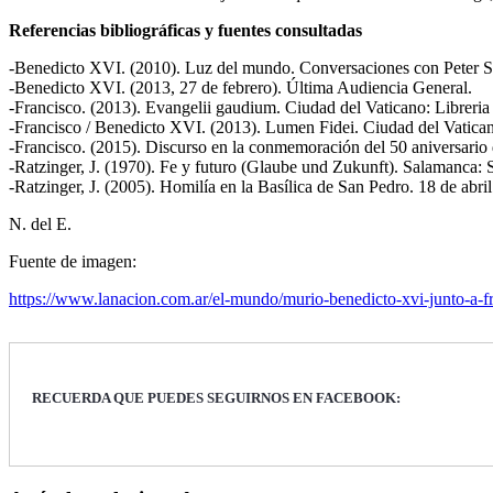
Referencias bibliográficas y fuentes consultadas
-Benedicto XVI. (2010). Luz del mundo. Conversaciones con Peter Se
-Benedicto XVI. (2013, 27 de febrero). Última Audiencia General.
-Francisco. (2013). Evangelii gaudium. Ciudad del Vaticano: Libreria 
-Francisco / Benedicto XVI. (2013). Lumen Fidei. Ciudad del Vaticano:
-Francisco. (2015). Discurso en la conmemoración del 50 aniversario d
-Ratzinger, J. (1970). Fe y futuro (Glaube und Zukunft). Salamanca: 
-Ratzinger, J. (2005). Homilía en la Basílica de San Pedro. 18 de abril
N. del E.
Fuente de imagen:
https://www.lanacion.com.ar/el-mundo/murio-benedicto-xvi-junto-a-f
RECUERDA QUE PUEDES SEGUIRNOS EN FACEBOOK: