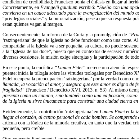
condición de credibilidad; Francisco ponía el énfasis en llegar al her
Concretamente, en
Evangelii gaudium
escribió:
“Sueño con una opción
convierta en un cauce adecuado para la evangelización del mundo a
“privilegios sociales” y la burocratización, pese a que su respuesta pr
están quienes vagan al margen.
Consecuentemente, la reforma de la Curia y la promulgación de
“Pra
‘ratzingeriana’ de que la Iglesia no debe funcionar como una corte. Al 
compartida: si la Iglesia va a ser pequeña, su cabeza no puede sosten
a la “Iglesia de los doce”, puesto que en contextos de escasez numéri
diversas ocasiones, la misión exige sinergias y la participación de t
En este punto, la encíclica
“Lumen Fidei”
merece una atención especia
puente: inicia la trilogía sobre las virtudes teologales por Benedicto
Fidei recupera la preocupación ‘ratzingeriana’ por la verdad como en
llamada, la vocación al amor, y asegura que este amor es digno de fe,
fragilidad”
(Francisco / Benedicto XVI, 2013, n. 53). Al mismo tiemp
presenta como un camino, sino también como una edificación, como e
de la Iglesia ni sirve únicamente para construir una ciudad eterna en
Evidentemente, la contribución ‘ratzingeriana’ en
Lumen Fidei
enfatiz
llegar al corazón, al centro personal de cada hombre. Se comprende as
articula con la lógica de la minoría creativa, en tanto que la verdad c
pequeña, pero creíble.
Otro concepto fundamental, propuesto por Ratzinger en el marco de esta