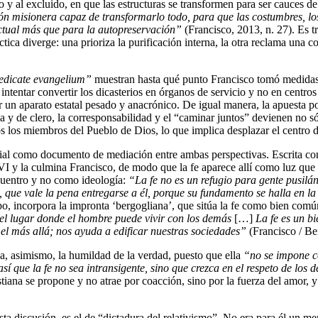
ido y al excluido, en que las estructuras se transformen para ser cauces 
 misionera capaz de transformarlo todo, para que las costumbres, los es
ctual más que para la autopreservación”
(Francisco, 2013, n. 27). Es 
áctica diverge: una prioriza la purificación interna, la otra reclama una 
edicate evangelium”
muestran hasta qué punto Francisco tomó medidas q
intentar convertir los dicasterios en órganos de servicio y no en centro
er un aparato estatal pesado y anacrónico. De igual manera, la apuesta
ca y de clero, la corresponsabilidad y el “caminar juntos” devienen no 
odos los miembros del Pueblo de Dios, lo que implica desplazar el centro
l como documento de mediación entre ambas perspectivas. Escrita con la
 XVI y la culmina Francisco, de modo que la fe aparece allí como luz que
cuentro y no como ideología:
“La fe no es un refugio para gente pusilá
 que vale la pena entregarse a él, porque su fundamento se halla en la
o, incorpora la impronta ‘bergogliana’, que sitúa la fe como bien com
l lugar donde el hombre puede vivir con los demás
[…]
La
fe es un bi
 el más allá; nos ayuda a edificar nuestras sociedades”
(Francisco / Be
a, asimismo, la humildad de la verdad, puesto que ella
“no se impone co
í que la fe no sea intransigente, sino que crezca en el respeto de los
ristiana se propone y no atrae por coacción, sino por la fuerza del amor,
 discusión, es el de “dictadura del relativismo”. No era para él un mer