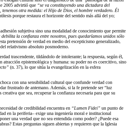
 de 2005 advirtió que
“se va constituyendo una dictadura del
, tenemos otra medida: el Hijo de Dios, el hombre verdadero. Él
ítesis porque restaura el horizonte del sentido más allá del yo;
e adhesión subjetiva sino una modalidad de conocimiento que permite
e debilita la confianza entre nosotros, pues quedaríamos unidos sólo
 esta pretensión de verdad en medio del escepticismo generalizado,
te del relativismo absoluto posmoderno.
rdad trascendente, tildándolo de intolerante; la respuesta, según él,
 en atracción epistemológica y humana: su poder no es coercitivo, sino
acto”
(n. 37), lo que sitúa la evangelización en la esfera
 fe choca con una sensibilidad cultural que confunde verdad con
dar frustrado de antemano. Además, si la fe pretende ser “luz
s creativa que sea, recuperar la confianza necesaria para que su
necesidad de credibilidad encuentra en
“Lumen Fidei”
un punto de
ad en la periferia– exige una ingeniería moral e institucional
proponer una verdad que no sea entendida como poder? ¿Puede esa
labras? Estas preguntas siguen abiertas y requieren que la Iglesia