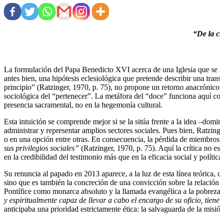
“De la c
La formulación del Papa Benedicto XVI acerca de una Iglesia que se ha
antes bien, una hipótesis eclesiológica que pretende describir una tr
principio” (Ratzinger, 1970, p. 75), no propone un retorno anacrónico a
sociológica del “pertenecer”. La metáfora del “doce” funciona aquí c
presencia sacramental, no en la hegemonía cultural.
Esta intuición se comprende mejor si se la sitúa frente a la idea –dom
administrar y representar amplios sectores sociales. Pues bien, Ratzin
o en una opción entre otras. En consecuencia, la pérdida de miembros 
sus privilegios sociales”
(Ratzinger, 1970, p. 75). Aquí la crítica no es 
en la credibilidad del testimonio más que en la eficacia social y polític
Su renuncia al papado en 2013 aparece, a la luz de esta línea teórica,
sino que es también la concreción de una convicción sobre la relación e
Pontífice como monarca absoluto y la llamada evangélica a la pobrez
y espiritualmente capaz de llevar a cabo el encargo de su oficio, tien
anticipaba una prioridad estrictamente ética: la salvaguarda de la mis