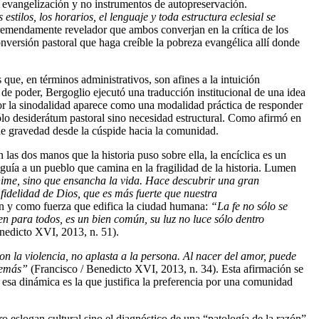
de evangelización y no instrumentos de autopreservación.
tilos, los horarios, el lenguaje y toda estructura eclesial se
tremendamente revelador que ambos converjan en la crítica de los
conversión pastoral que haga creíble la pobreza evangélica allí donde
ue, en términos administrativos, son afines a la intuición
s de poder, Bergoglio ejecutó una traducción institucional de una idea
 por la sinodalidad aparece como una modalidad práctica de responder
sólo desiderátum pastoral sino necesidad estructural. Como afirmó en
 de gravedad desde la cúspide hacia la comunidad.
s dos manos que la historia puso sobre ella, la encíclica es un
 guía a un pueblo que camina en la fragilidad de la historia. Lumen
nime, sino que ensancha la vida. Hace descubrir una gran
 fidelidad de Dios, que es más fuerte que nuestra
ún y como fuerza que edifica la ciudad humana:
“La fe no sólo se
en para todos, es un bien común, su luz no luce sólo dentro
nedicto XVI, 2013, n. 51).
n la violencia, no aplasta a la persona. Al nacer del amor, puede
 demás”
(Francisco / Benedicto XVI, 2013, n. 34). Esta afirmación se
 y esa dinámica es la que justifica la preferencia por una comunidad
o eslogan cultural sino el diagnóstico de una “patología de la razón”