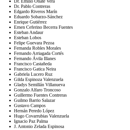
Dr. Emilio Oñate Vera
Dr. Pablo Contreras
Edgardo Riveros Marín
Eduardo Sobarzo-Sánchez
Enrique Gutiérrez
Ernen Ceferino Becerra Fuentes
Esteban Andaur
Esteban Lobos
Felipe Guevara Pezoa
Fernanda Robles Morales
Fernando Arriagada Cortés
Fernando Ávila Illanes
Francisco Castañeda
Francisco Gatica Neira
Gabriela Lucero Ruz
Gilda Espinoza Valenzuela
Gladys Semillán Villanueva
Gonzalo Alfaro Troncoso
Guillermo Fuentes Contreras
Guilmo Barrio Salazar
Gustavo Campos
Hernán Peredo López
Hugo Covarrubias Valenzuela
Ignacio Paz Palma
J. Antonio Zelada Espinosa