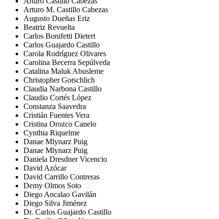
Arturo Castillo Cabezas
Arturo M. Castillo Cabezas
Augusto Dueñas Eriz
Beatriz Revuelta
Carlos Bonifetti Dietert
Carlos Guajardo Castillo
Carola Rodríguez Olivares
Carolina Becerra Sepúlveda
Catalina Maluk Abusleme
Christopher Gotschlich
Claudia Narbona Castillo
Claudio Cortés López
Constanza Saavedra
Cristián Fuentes Vera
Cristina Orozco Canelo
Cynthia Riquelme
Danae Mlynarz Puig
Danae Mlynarz Puig
Daniela Dresdner Vicencio
David Azócar
David Carrillo Contreras
Demy Olmos Soto
Diego Ancalao Gavilán
Diego Silva Jiménez
Dr. Carlos Guajardo Castillo