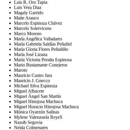
Luis R. Oro Tapia
Luis Vera Diaz
Magaly Garrido
Maite Arauco
Marcelo Espinoza Chávez
Marcelo Solervicens
Marco Moreno
María Angélica Valladares
María Gabriela Saldías Peñafiel
María Gloria Flores Peñailillo
María José Lizana
María Victoria Peralta Espinosa
Mario Bustamante Conejeros
Maroto
Mauricio Castro Jara
Mauricio J. Gnecco
Michael Silva Espinoza
Miguel Albacete
Miguel Ángel San Martín
Miguel Hinojosa Machuca
Miguel Horacio Hinojosa Machuca
Mónica Oyarzún Salinas
Mylene Valenzuela ReyeS
Nassib Segovia
Neida Colmenares