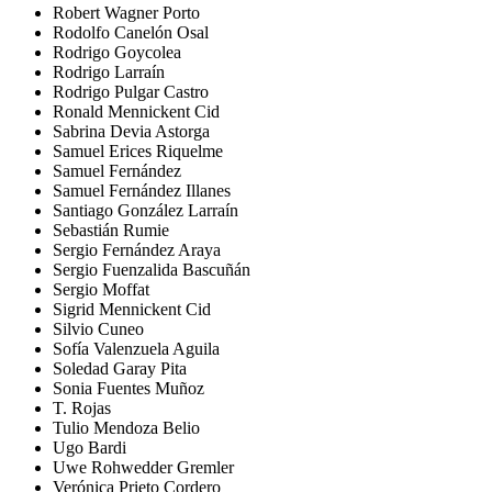
Robert Wagner Porto
Rodolfo Canelón Osal
Rodrigo Goycolea
Rodrigo Larraín
Rodrigo Pulgar Castro
Ronald Mennickent Cid
Sabrina Devia Astorga
Samuel Erices Riquelme
Samuel Fernández
Samuel Fernández Illanes
Santiago González Larraín
Sebastián Rumie
Sergio Fernández Araya
Sergio Fuenzalida Bascuñán
Sergio Moffat
Sigrid Mennickent Cid
Silvio Cuneo
Sofía Valenzuela Aguila
Soledad Garay Pita
Sonia Fuentes Muñoz
T. Rojas
Tulio Mendoza Belio
Ugo Bardi
Uwe Rohwedder Gremler
Verónica Prieto Cordero