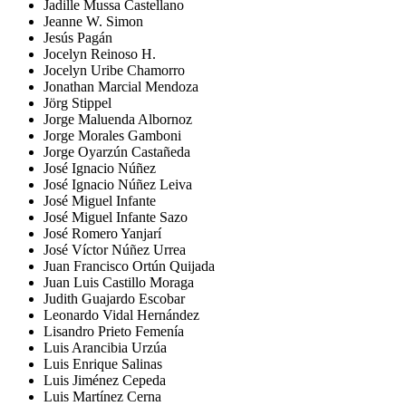
Jadille Mussa Castellano
Jeanne W. Simon
Jesús Pagán
Jocelyn Reinoso H.
Jocelyn Uribe Chamorro
Jonathan Marcial Mendoza
Jörg Stippel
Jorge Maluenda Albornoz
Jorge Morales Gamboni
Jorge Oyarzún Castañeda
José Ignacio Núñez
José Ignacio Núñez Leiva
José Miguel Infante
José Miguel Infante Sazo
José Romero Yanjarí
José Víctor Núñez Urrea
Juan Francisco Ortún Quijada
Juan Luis Castillo Moraga
Judith Guajardo Escobar
Leonardo Vidal Hernández
Lisandro Prieto Femenía
Luis Arancibia Urzúa
Luis Enrique Salinas
Luis Jiménez Cepeda
Luis Martínez Cerna