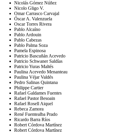
Nicolás Gómez Núñez
Nicolo Gligo V.
Omar Carrasco Carvajal
Óscar A. Valenzuela
Oscar Torres Rivera
Pablo Alcaíno
Pablo Ardouin
Pablo Cabezas
Pablo Palma Soza
Pamela Espinosa
Patricio Bascuñán Acevedo
Patricio Schwaner Saldías
Patricio Yuras Maltés
Paulina Acevedo Menanteau
Paulina Véjar Valdés
Pedro Salinas Quintana
Philippe Cartier
Rafael Galdames Fuentes
Rafael Pastor Besoain
Rafael Rosell Aiquel
Rebeca Zamora
René Fuentealba Prado
Ricardo Barra Ríos
Robert Córdova Martínez
Robert Córdova Martínez