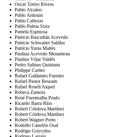
Oscar Torres Rivera
Pablo Alcaíno
Pablo Ardouin
Pablo Cabezas
Pablo Palma Soza
Pamela Espinosa
Patricio Bascuñán Acevedo
Patricio Schwaner Saldías
Patricio Yuras Maltés
Paulina Acevedo Menanteau
Paulina Véjar Valdés
Pedro Salinas Quintana
Philippe Cartier
Rafael Galdames Fuentes
Rafael Pastor Besoain
Rafael Rosell Aiquel
Rebeca Zamora
René Fuentealba Prado
Ricardo Barra Ríos
Robert Córdova Martínez
Robert Córdova Martínez
Robert Wagner Porto
Rodolfo Canelón Osal
Rodrigo Goycolea
Rodrigo Larraín