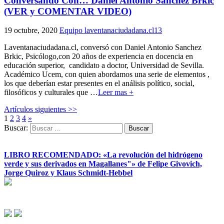
Conversando Con… Daniel Antonio Sanchez Brkic
(VER y COMENTAR VIDEO)
19 octubre, 2020
Equipo laventanaciudadana.cl
13
Laventanaciudadana.cl, conversó con Daniel Antonio Sanchez
Brkic, Psicólogo,con 20 años de experiencia en docencia en
educación superior, candidato a doctor, Universidad de Sevilla.
Académico Ucem, con quien abordamos una serie de elementos ,
los que deberían estar presentes en el análisis político, social,
filosóficos y culturales que
…
Leer mas +
Artículos siguientes >>
1
2
3
4
»
Buscar:
LIBRO RECOMENDADO: «La revolución del hidrógeno
verde y sus derivados en Magallanes"» de Felipe Givovich,
Jorge Quiroz y Klaus Schmidt-Hebbel