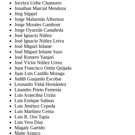
Jocelyn Uribe Chamorro
Jonathan Marcial Mendoza
Jörg Stippel
Jorge Maluenda Albornoz
Jorge Morales Gamboni
Jorge Oyarzún Castañeda
José Ignacio Núñez
José Ignacio Núñez Leiva
José Miguel Infante
José Miguel Infante Sazo
José Romero Yanjarí
José Víctor Núñez Urrea
Juan Francisco Ortún Quijada
Juan Luis Castillo Moraga
Judith Guajardo Escobar
Leonardo Vidal Hernández
Lisandro Prieto Femenía
Luis Arancibia Urzúa
Luis Enrique Salinas
Luis Jiménez Cepeda
Luis Martínez Cerna
Luis R. Oro Tapia
Luis Vera Diaz
Magaly Garrido
Maite Arauco