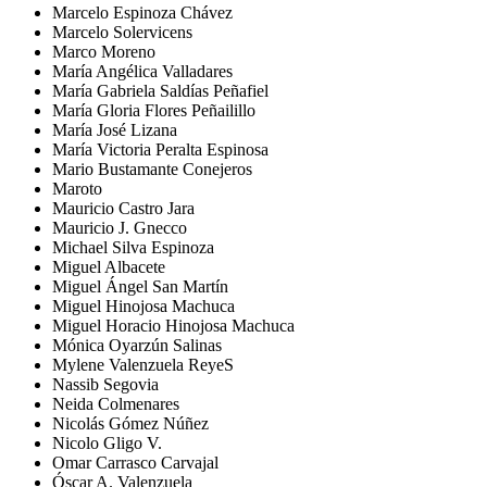
Marcelo Espinoza Chávez
Marcelo Solervicens
Marco Moreno
María Angélica Valladares
María Gabriela Saldías Peñafiel
María Gloria Flores Peñailillo
María José Lizana
María Victoria Peralta Espinosa
Mario Bustamante Conejeros
Maroto
Mauricio Castro Jara
Mauricio J. Gnecco
Michael Silva Espinoza
Miguel Albacete
Miguel Ángel San Martín
Miguel Hinojosa Machuca
Miguel Horacio Hinojosa Machuca
Mónica Oyarzún Salinas
Mylene Valenzuela ReyeS
Nassib Segovia
Neida Colmenares
Nicolás Gómez Núñez
Nicolo Gligo V.
Omar Carrasco Carvajal
Óscar A. Valenzuela