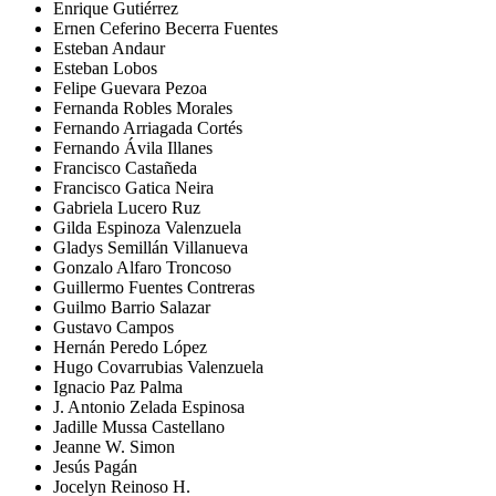
Enrique Gutiérrez
Ernen Ceferino Becerra Fuentes
Esteban Andaur
Esteban Lobos
Felipe Guevara Pezoa
Fernanda Robles Morales
Fernando Arriagada Cortés
Fernando Ávila Illanes
Francisco Castañeda
Francisco Gatica Neira
Gabriela Lucero Ruz
Gilda Espinoza Valenzuela
Gladys Semillán Villanueva
Gonzalo Alfaro Troncoso
Guillermo Fuentes Contreras
Guilmo Barrio Salazar
Gustavo Campos
Hernán Peredo López
Hugo Covarrubias Valenzuela
Ignacio Paz Palma
J. Antonio Zelada Espinosa
Jadille Mussa Castellano
Jeanne W. Simon
Jesús Pagán
Jocelyn Reinoso H.