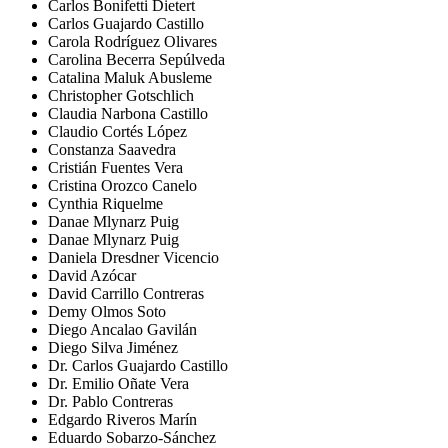
Carlos Bonifetti Dietert
Carlos Guajardo Castillo
Carola Rodríguez Olivares
Carolina Becerra Sepúlveda
Catalina Maluk Abusleme
Christopher Gotschlich
Claudia Narbona Castillo
Claudio Cortés López
Constanza Saavedra
Cristián Fuentes Vera
Cristina Orozco Canelo
Cynthia Riquelme
Danae Mlynarz Puig
Danae Mlynarz Puig
Daniela Dresdner Vicencio
David Azócar
David Carrillo Contreras
Demy Olmos Soto
Diego Ancalao Gavilán
Diego Silva Jiménez
Dr. Carlos Guajardo Castillo
Dr. Emilio Oñate Vera
Dr. Pablo Contreras
Edgardo Riveros Marín
Eduardo Sobarzo-Sánchez