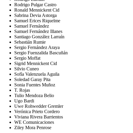
Rodrigo Pulgar Castro
Ronald Mennickent Cid
Sabrina Devia Astorga
Samuel Erices Riquelme
Samuel Fernández
Samuel Fernández Illanes
Santiago González Larraín
Sebastián Rumie
Sergio Fernández Araya
Sergio Fuenzalida Bascuñán
Sergio Moffat
Sigrid Mennickent Cid
Silvio Cuneo
Sofía Valenzuela Aguila
Soledad Garay Pita
Sonia Fuentes Muñoz
T. Rojas
Tulio Mendoza Belio
Ugo Bardi
Uwe Rohwedder Gremler
Verónica Prieto Cordero
Viviana Rivera Barrientos
WE Comunicaciones
Ziley Mora Penrose