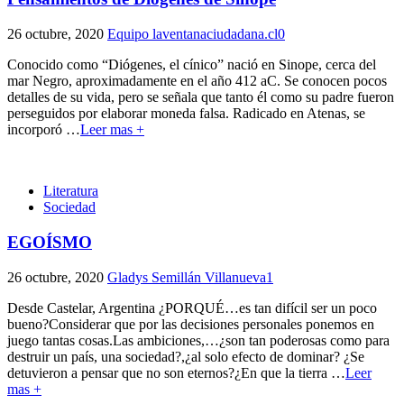
26 octubre, 2020
Equipo laventanaciudadana.cl
0
Conocido como “Diógenes, el cínico” nació en Sinope, cerca del
mar Negro, aproximadamente en el año 412 aC. Se conocen pocos
detalles de su vida, pero se señala que tanto él como su padre fueron
perseguidos por elaborar moneda falsa. Radicado en Atenas, se
incorporó
…
Leer mas +
Literatura
Sociedad
EGOÍSMO
26 octubre, 2020
Gladys Semillán Villanueva
1
Desde Castelar, Argentina ¿PORQUÉ…es tan difícil ser un poco
bueno?Considerar que por las decisiones personales ponemos en
juego tantas cosas.Las ambiciones,…¿son tan poderosas como para
destruir un país, una sociedad?,¿al solo efecto de dominar? ¿Se
detuvieron a pensar que no son eternos?¿En que la tierra
…
Leer
mas +