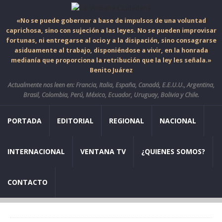
«No se puede gobernar a base de impulsos de una voluntad
caprichosa, sino con sujeción a las leyes. No se pueden improvisar
fortunas, ni entregarse al ocio y a la disipación, sino consagrarse
asiduamente al trabajo, disponiéndose a vivir, en la honrada
medianía que proporciona la retribución que la ley les señala.»
Benito Juárez
Actualmente nos leen en: Francia, Italia, España, Canadá, E.E.U.U., Argentina,
Brasil, Colombia, Perú, México, Ecuador, Uruguay, Bolivia y Chile.
PORTADA
EDITORIAL
REGIONAL
NACIONAL
INTERNACIONAL
VENTANA TV
¿QUIENES SOMOS?
CONTACTO