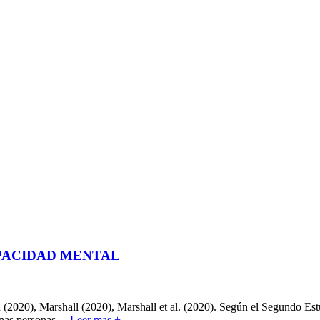
PACIDAD MENTAL
ón (2020), Marshall (2020), Marshall et al. (2020). Según el Segundo E
unas personas
…
Leer mas +