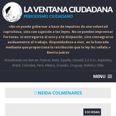
«No se puede gobernar a base de impulsos de una voluntad
caprichosa, sino con sujeción a las leyes. No se pueden improvisar
fortunas, ni entregarse al ocio y a la disipación, sino consagrarse
asiduamente al trabajo, disponiéndose a vivir, en la honrada
medianía que proporciona la retribución que la ley les señala.»
Benito Juárez
Actualmente nos leen en: Francia, Italia, España, Canadá, E.E.U.U., Argentina,
Brasil, Colombia, Perú, México, Ecuador, Uruguay, Bolivia y Chile.
MENU
NEIDA COLMENARES
SOCIEDAD