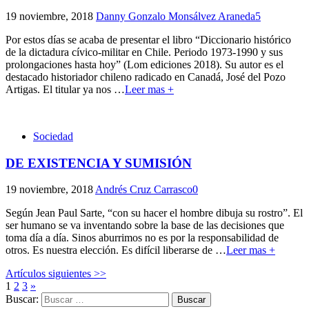
19 noviembre, 2018
Danny Gonzalo Monsálvez Araneda
5
Por estos días se acaba de presentar el libro “Diccionario histórico
de la dictadura cívico-militar en Chile. Periodo 1973-1990 y sus
prolongaciones hasta hoy” (Lom ediciones 2018). Su autor es el
destacado historiador chileno radicado en Canadá, José del Pozo
Artigas. El titular ya nos
…
Leer mas +
Sociedad
DE EXISTENCIA Y SUMISIÓN
19 noviembre, 2018
Andrés Cruz Carrasco
0
Según Jean Paul Sarte, “con su hacer el hombre dibuja su rostro”. El
ser humano se va inventando sobre la base de las decisiones que
toma día a día. Sinos aburrimos no es por la responsabilidad de
otros. Es nuestra elección. Es difícil liberarse de
…
Leer mas +
Artículos siguientes >>
1
2
3
»
Buscar: