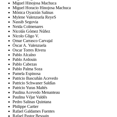
Miguel Hinojosa Machuca
Miguel Horacio Hinojosa Machuca
Mónica Oyarzún Salinas
Mylene Valenzuela ReyeS
Nassib Segovia
Neida Colmenares
Nicolás Gómez Núñez
Nicolo Gligo V.
Omar Carrasco Carvajal
Óscar A. Valenzuela
Oscar Torres Rivera
Pablo Alcaíno
Pablo Ardouin
Pablo Cabezas
Pablo Palma Soza
Pamela Espinosa
Patricio Bascuñán Acevedo
Patricio Schwaner Saldías
Patricio Yuras Maltés
Paulina Acevedo Menanteau
Paulina Véjar Valdés
Pedro Salinas Quintana
Philippe Cartier
Rafael Galdames Fuentes
Rafael Pastor Besoain