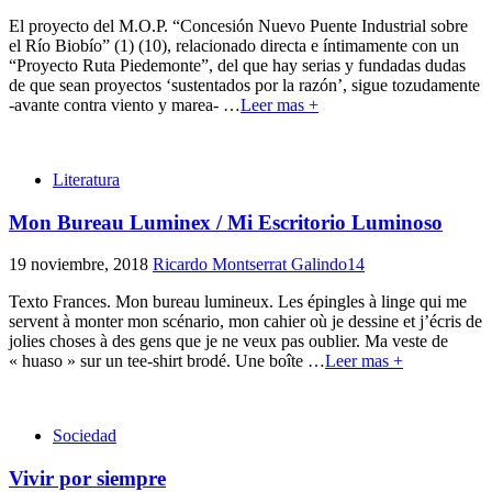
El proyecto del M.O.P. “Concesión Nuevo Puente Industrial sobre
el Río Biobío” (1) (10), relacionado directa e íntimamente con un
“Proyecto Ruta Piedemonte”, del que hay serias y fundadas dudas
de que sean proyectos ‘sustentados por la razón’, sigue tozudamente
-avante contra viento y marea-
…
Leer mas +
Literatura
Mon Bureau Luminex / Mi Escritorio Luminoso
19 noviembre, 2018
Ricardo Montserrat Galindo
14
Texto Frances. Mon bureau lumineux. Les épingles à linge qui me
servent à monter mon scénario, mon cahier où je dessine et j’écris de
jolies choses à des gens que je ne veux pas oublier. Ma veste de
« huaso » sur un tee-shirt brodé. Une boîte
…
Leer mas +
Sociedad
Vivir por siempre