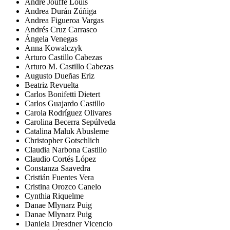
André Jouffé Louis
Andrea Durán Zúñiga
Andrea Figueroa Vargas
Andrés Cruz Carrasco
Ángela Venegas
Anna Kowalczyk
Arturo Castillo Cabezas
Arturo M. Castillo Cabezas
Augusto Dueñas Eriz
Beatriz Revuelta
Carlos Bonifetti Dietert
Carlos Guajardo Castillo
Carola Rodríguez Olivares
Carolina Becerra Sepúlveda
Catalina Maluk Abusleme
Christopher Gotschlich
Claudia Narbona Castillo
Claudio Cortés López
Constanza Saavedra
Cristián Fuentes Vera
Cristina Orozco Canelo
Cynthia Riquelme
Danae Mlynarz Puig
Danae Mlynarz Puig
Daniela Dresdner Vicencio