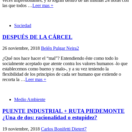
veces impresionantes, y lo logran dentro de las mismas 24 horas con
las que todos
…
Leer mas +
Sociedad
DESPUÉS DE LA CÁRCEL
26 noviembre, 2018
Belén Pulgar Neira
2
¿Qué nos hace hacer el “mal”? Entendiendo éste como todo lo
socialmente aceptado que atente contra los valores humanos -lo que
establecemos como bueno y malo-, y a su vez teniendo la
flexibilidad de los principios de cada ser humano que extiende o
recorta la
…
Leer mas +
Medio Ambiente
PUENTE INDUSTRIAL + RUTA PIEDEMONTE
¿Una de dos: racionalidad o estupidez?
19 noviembre, 2018
Carlos Bonifetti Dietert
7