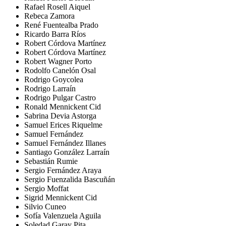
Rafael Rosell Aiquel
Rebeca Zamora
René Fuentealba Prado
Ricardo Barra Ríos
Robert Córdova Martínez
Robert Córdova Martínez
Robert Wagner Porto
Rodolfo Canelón Osal
Rodrigo Goycolea
Rodrigo Larraín
Rodrigo Pulgar Castro
Ronald Mennickent Cid
Sabrina Devia Astorga
Samuel Erices Riquelme
Samuel Fernández
Samuel Fernández Illanes
Santiago González Larraín
Sebastián Rumie
Sergio Fernández Araya
Sergio Fuenzalida Bascuñán
Sergio Moffat
Sigrid Mennickent Cid
Silvio Cuneo
Sofía Valenzuela Aguila
Soledad Garay Pita