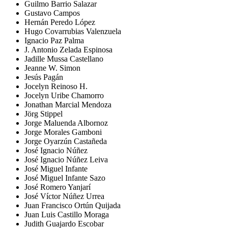
Guilmo Barrio Salazar
Gustavo Campos
Hernán Peredo López
Hugo Covarrubias Valenzuela
Ignacio Paz Palma
J. Antonio Zelada Espinosa
Jadille Mussa Castellano
Jeanne W. Simon
Jesús Pagán
Jocelyn Reinoso H.
Jocelyn Uribe Chamorro
Jonathan Marcial Mendoza
Jörg Stippel
Jorge Maluenda Albornoz
Jorge Morales Gamboni
Jorge Oyarzún Castañeda
José Ignacio Núñez
José Ignacio Núñez Leiva
José Miguel Infante
José Miguel Infante Sazo
José Romero Yanjarí
José Víctor Núñez Urrea
Juan Francisco Ortún Quijada
Juan Luis Castillo Moraga
Judith Guajardo Escobar