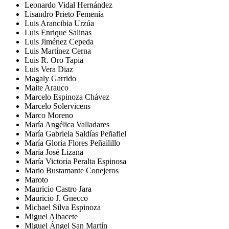
Leonardo Vidal Hernández
Lisandro Prieto Femenía
Luis Arancibia Urzúa
Luis Enrique Salinas
Luis Jiménez Cepeda
Luis Martínez Cerna
Luis R. Oro Tapia
Luis Vera Diaz
Magaly Garrido
Maite Arauco
Marcelo Espinoza Chávez
Marcelo Solervicens
Marco Moreno
María Angélica Valladares
María Gabriela Saldías Peñafiel
María Gloria Flores Peñailillo
María José Lizana
María Victoria Peralta Espinosa
Mario Bustamante Conejeros
Maroto
Mauricio Castro Jara
Mauricio J. Gnecco
Michael Silva Espinoza
Miguel Albacete
Miguel Ángel San Martín