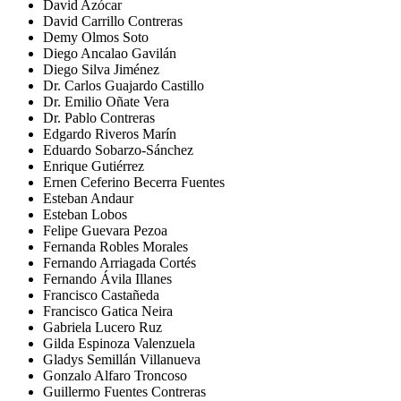
David Azócar
David Carrillo Contreras
Demy Olmos Soto
Diego Ancalao Gavilán
Diego Silva Jiménez
Dr. Carlos Guajardo Castillo
Dr. Emilio Oñate Vera
Dr. Pablo Contreras
Edgardo Riveros Marín
Eduardo Sobarzo-Sánchez
Enrique Gutiérrez
Ernen Ceferino Becerra Fuentes
Esteban Andaur
Esteban Lobos
Felipe Guevara Pezoa
Fernanda Robles Morales
Fernando Arriagada Cortés
Fernando Ávila Illanes
Francisco Castañeda
Francisco Gatica Neira
Gabriela Lucero Ruz
Gilda Espinoza Valenzuela
Gladys Semillán Villanueva
Gonzalo Alfaro Troncoso
Guillermo Fuentes Contreras