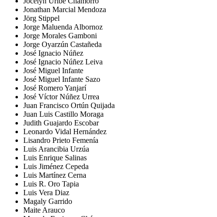
Jocelyn Uribe Chamorro
Jonathan Marcial Mendoza
Jörg Stippel
Jorge Maluenda Albornoz
Jorge Morales Gamboni
Jorge Oyarzún Castañeda
José Ignacio Núñez
José Ignacio Núñez Leiva
José Miguel Infante
José Miguel Infante Sazo
José Romero Yanjarí
José Víctor Núñez Urrea
Juan Francisco Ortún Quijada
Juan Luis Castillo Moraga
Judith Guajardo Escobar
Leonardo Vidal Hernández
Lisandro Prieto Femenía
Luis Arancibia Urzúa
Luis Enrique Salinas
Luis Jiménez Cepeda
Luis Martínez Cerna
Luis R. Oro Tapia
Luis Vera Diaz
Magaly Garrido
Maite Arauco