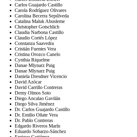
Carlos Guajardo Castillo
Carola Rodríguez Olivares
Carolina Becerra Sepúlveda
Catalina Maluk Abusleme
Christopher Gotschlich
Claudia Narbona Castillo
Claudio Cortés López
Constanza Saavedra
Cristián Fuentes Vera
Cristina Orozco Canelo
Cynthia Riquelme
Danae Mlynarz Puig
Danae Mlynarz Puig
Daniela Dresdner Vicencio
David Azócar
David Carrillo Contreras
Demy Olmos Soto
Diego Ancalao Gavilán
Diego Silva Jiménez
Dr. Carlos Guajardo Castillo
Dr. Emilio Oñate Vera
Dr. Pablo Contreras
Edgardo Riveros Marín
Eduardo Sobarzo-Sánchez
Enrique Gutiérrez