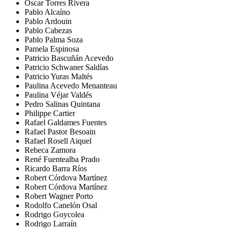
Oscar Torres Rivera
Pablo Alcaíno
Pablo Ardouin
Pablo Cabezas
Pablo Palma Soza
Pamela Espinosa
Patricio Bascuñán Acevedo
Patricio Schwaner Saldías
Patricio Yuras Maltés
Paulina Acevedo Menanteau
Paulina Véjar Valdés
Pedro Salinas Quintana
Philippe Cartier
Rafael Galdames Fuentes
Rafael Pastor Besoain
Rafael Rosell Aiquel
Rebeca Zamora
René Fuentealba Prado
Ricardo Barra Ríos
Robert Córdova Martínez
Robert Córdova Martínez
Robert Wagner Porto
Rodolfo Canelón Osal
Rodrigo Goycolea
Rodrigo Larraín