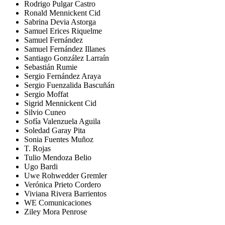
Rodrigo Pulgar Castro
Ronald Mennickent Cid
Sabrina Devia Astorga
Samuel Erices Riquelme
Samuel Fernández
Samuel Fernández Illanes
Santiago González Larraín
Sebastián Rumie
Sergio Fernández Araya
Sergio Fuenzalida Bascuñán
Sergio Moffat
Sigrid Mennickent Cid
Silvio Cuneo
Sofía Valenzuela Aguila
Soledad Garay Pita
Sonia Fuentes Muñoz
T. Rojas
Tulio Mendoza Belio
Ugo Bardi
Uwe Rohwedder Gremler
Verónica Prieto Cordero
Viviana Rivera Barrientos
WE Comunicaciones
Ziley Mora Penrose