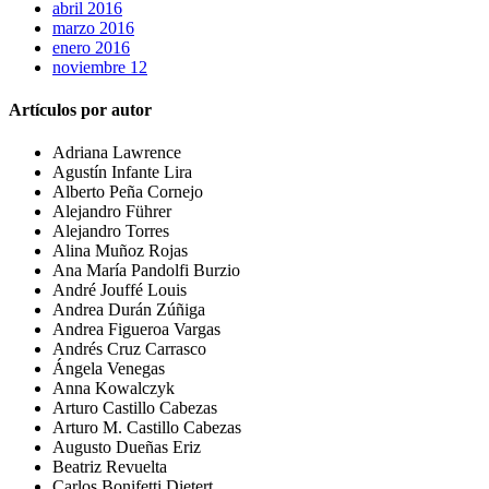
abril 2016
marzo 2016
enero 2016
noviembre 12
Artículos por autor
Adriana Lawrence
Agustín Infante Lira
Alberto Peña Cornejo
Alejandro Führer
Alejandro Torres
Alina Muñoz Rojas
Ana María Pandolfi Burzio
André Jouffé Louis
Andrea Durán Zúñiga
Andrea Figueroa Vargas
Andrés Cruz Carrasco
Ángela Venegas
Anna Kowalczyk
Arturo Castillo Cabezas
Arturo M. Castillo Cabezas
Augusto Dueñas Eriz
Beatriz Revuelta
Carlos Bonifetti Dietert