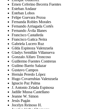
Ernen Ceferino Becerra Fuentes
Esteban Andaur
Esteban Lobos
Felipe Guevara Pezoa
Fernanda Robles Morales
Fernando Arriagada Cortés
Fernando Ávila Illanes
Francisco Castañeda
Francisco Gatica Neira
Gabriela Lucero Ruz
Gilda Espinoza Valenzuela
Gladys Semillán Villanueva
Gonzalo Alfaro Troncoso
Guillermo Fuentes Contreras
Guilmo Barrio Salazar
Gustavo Campos
Hernán Peredo López
Hugo Covarrubias Valenzuela
Ignacio Paz Palma
J. Antonio Zelada Espinosa
Jadille Mussa Castellano
Jeanne W. Simon
Jesús Pagán
Jocelyn Reinoso H.