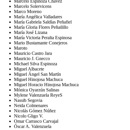
Marcelo Espinoza Chávez
Marcelo Solervicens
Marco Moreno
María Angélica Valladares
María Gabriela Saldías Peñafiel
María Gloria Flores Peñailillo
María José Lizana
María Victoria Peralta Espinosa
Mario Bustamante Conejeros
Maroto
Mauricio Castro Jara
Mauricio J. Gnecco
Michael Silva Espinoza
Miguel Albacete
Miguel Ángel San Martín
Miguel Hinojosa Machuca
Miguel Horacio Hinojosa Machuca
Mónica Oyarzún Salinas
Mylene Valenzuela ReyeS
Nassib Segovia
Neida Colmenares
Nicolás Gómez Núñez
Nicolo Gligo V.
Omar Carrasco Carvajal
Óscar A. Valenzuela