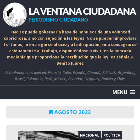
«No se puede gobernar a base de impulsos de una voluntad
caprichosa, sino con sujeción a las leyes. No se pueden improvisar
fortunas, ni entregarse al ocio y a la disipación, sino consagrarse
asiduamente al trabajo, disponiéndose a vivir, en la honrada
medianía que proporciona la retribución que la ley les señala.»
Benito Juárez
Actualmente nos leen en: Francia, Italia, España, Canadá, E.E.U.U., Argentina,
Brasil, Colombia, Perú, México, Ecuador, Uruguay, Bolivia y Chile.
MENU
AGOSTO 2023
NACIONAL
POLÍTICA