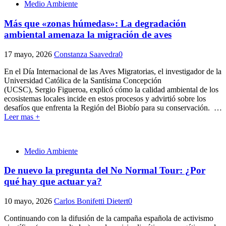
Medio Ambiente
Más que «zonas húmedas»: La degradación
ambiental amenaza la migración de aves
17 mayo, 2026
Constanza Saavedra
0
En el Día Internacional de las Aves Migratorias, el investigador de la
Universidad Católica de la Santísima Concepción
(UCSC), Sergio Figueroa, explicó cómo la calidad ambiental de los
ecosistemas locales incide en estos procesos y advirtió sobre los
desafíos que enfrenta la Región del Biobío para su conservación.
…
Leer mas +
Medio Ambiente
De nuevo la pregunta del No Normal Tour: ¿Por
qué hay que actuar ya?
10 mayo, 2026
Carlos Bonifetti Dietert
0
Continuando con la difusión de la campaña española de activismo