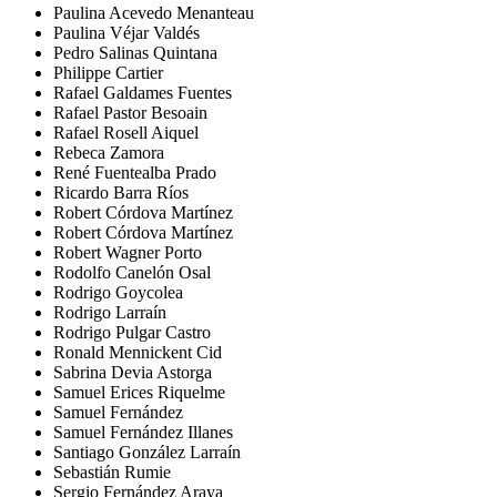
Paulina Acevedo Menanteau
Paulina Véjar Valdés
Pedro Salinas Quintana
Philippe Cartier
Rafael Galdames Fuentes
Rafael Pastor Besoain
Rafael Rosell Aiquel
Rebeca Zamora
René Fuentealba Prado
Ricardo Barra Ríos
Robert Córdova Martínez
Robert Córdova Martínez
Robert Wagner Porto
Rodolfo Canelón Osal
Rodrigo Goycolea
Rodrigo Larraín
Rodrigo Pulgar Castro
Ronald Mennickent Cid
Sabrina Devia Astorga
Samuel Erices Riquelme
Samuel Fernández
Samuel Fernández Illanes
Santiago González Larraín
Sebastián Rumie
Sergio Fernández Araya