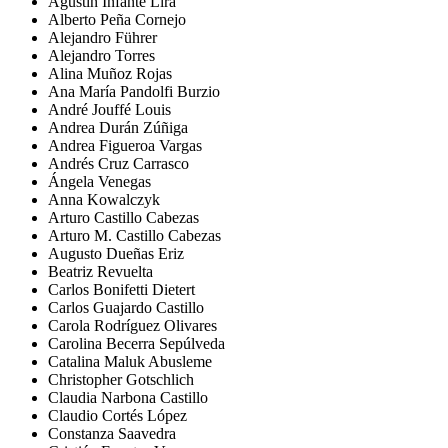
Agustín Infante Lira
Alberto Peña Cornejo
Alejandro Führer
Alejandro Torres
Alina Muñoz Rojas
Ana María Pandolfi Burzio
André Jouffé Louis
Andrea Durán Zúñiga
Andrea Figueroa Vargas
Andrés Cruz Carrasco
Ángela Venegas
Anna Kowalczyk
Arturo Castillo Cabezas
Arturo M. Castillo Cabezas
Augusto Dueñas Eriz
Beatriz Revuelta
Carlos Bonifetti Dietert
Carlos Guajardo Castillo
Carola Rodríguez Olivares
Carolina Becerra Sepúlveda
Catalina Maluk Abusleme
Christopher Gotschlich
Claudia Narbona Castillo
Claudio Cortés López
Constanza Saavedra