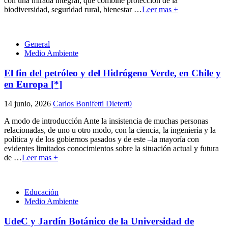
con una mirada integral, que combine protección de la
biodiversidad, seguridad rural, bienestar
…
Leer mas +
General
Medio Ambiente
El fin del petróleo y del Hidrógeno Verde, en Chile y
en Europa [*]
14 junio, 2026
Carlos Bonifetti Dietert
0
A modo de introducción Ante la insistencia de muchas personas
relacionadas, de uno u otro modo, con la ciencia, la ingeniería y la
política y de los gobiernos pasados y de este –la mayoría con
evidentes limitados conocimientos sobre la situación actual y futura
de
…
Leer mas +
Educación
Medio Ambiente
UdeC y Jardín Botánico de la Universidad de