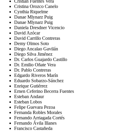
Cristián Fuentes Vera
Cristina Orozco Canelo
Cynthia Riquelme
Danae Mlynarz Puig
Danae Mlynarz Puig
Daniela Dresdner Vicencio
David Azócar
David Carrillo Contreras
Demy Olmos Soto
Diego Ancalao Gavilán
Diego Silva Jiménez
Dr. Carlos Guajardo Castillo
Dr. Emilio Oñate Vera
Dr. Pablo Contreras
Edgardo Riveros Marín
Eduardo Sobarzo-Sánchez
Enrique Gutiérrez
Ernen Ceferino Becerra Fuentes
Esteban Andaur
Esteban Lobos
Felipe Guevara Pezoa
Fernanda Robles Morales
Fernando Arriagada Cortés
Fernando Ávila Illanes
Francisco Castañeda