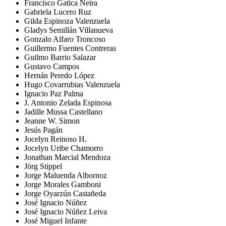
Francisco Gatica Neira
Gabriela Lucero Ruz
Gilda Espinoza Valenzuela
Gladys Semillán Villanueva
Gonzalo Alfaro Troncoso
Guillermo Fuentes Contreras
Guilmo Barrio Salazar
Gustavo Campos
Hernán Peredo López
Hugo Covarrubias Valenzuela
Ignacio Paz Palma
J. Antonio Zelada Espinosa
Jadille Mussa Castellano
Jeanne W. Simon
Jesús Pagán
Jocelyn Reinoso H.
Jocelyn Uribe Chamorro
Jonathan Marcial Mendoza
Jörg Stippel
Jorge Maluenda Albornoz
Jorge Morales Gamboni
Jorge Oyarzún Castañeda
José Ignacio Núñez
José Ignacio Núñez Leiva
José Miguel Infante