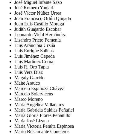
José Miguel Infante Sazo
José Romero Yanjarí
José Víctor Núñez Urrea
Juan Francisco Ortún Quijada
Juan Luis Castillo Moraga
Judith Guajardo Escobar
Leonardo Vidal Hernández
Lisandro Prieto Femenía
Luis Arancibia Urzúa
Luis Enrique Salinas
Luis Jiménez Cepeda
Luis Martínez Cerna
Luis R. Oro Tapia
Luis Vera Diaz
Magaly Garrido
Maite Arauco
Marcelo Espinoza Chávez
Marcelo Solervicens
Marco Moreno
María Angélica Valladares
María Gabriela Saldías Peñafiel
María Gloria Flores Peñailillo
María José Lizana
María Victoria Peralta Espinosa
Mario Bustamante Conejeros