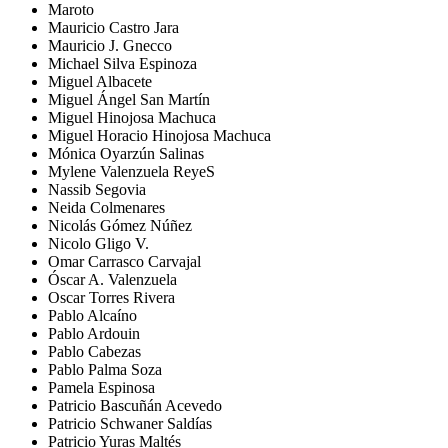
Maroto
Mauricio Castro Jara
Mauricio J. Gnecco
Michael Silva Espinoza
Miguel Albacete
Miguel Ángel San Martín
Miguel Hinojosa Machuca
Miguel Horacio Hinojosa Machuca
Mónica Oyarzún Salinas
Mylene Valenzuela ReyeS
Nassib Segovia
Neida Colmenares
Nicolás Gómez Núñez
Nicolo Gligo V.
Omar Carrasco Carvajal
Óscar A. Valenzuela
Oscar Torres Rivera
Pablo Alcaíno
Pablo Ardouin
Pablo Cabezas
Pablo Palma Soza
Pamela Espinosa
Patricio Bascuñán Acevedo
Patricio Schwaner Saldías
Patricio Yuras Maltés