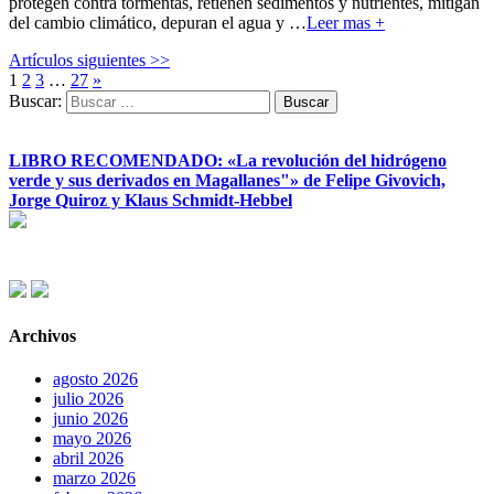
protegen contra tormentas, retienen sedimentos y nutrientes, mitigan
del cambio climático, depuran el agua y
…
Leer mas +
Artículos siguientes >>
1
2
3
…
27
»
Buscar:
LIBRO RECOMENDADO: «La revolución del hidrógeno
verde y sus derivados en Magallanes"» de Felipe Givovich,
Jorge Quiroz y Klaus Schmidt-Hebbel
Archivos
agosto 2026
julio 2026
junio 2026
mayo 2026
abril 2026
marzo 2026