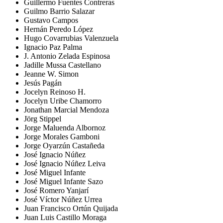
Guillermo Fuentes Contreras
Guilmo Barrio Salazar
Gustavo Campos
Hernán Peredo López
Hugo Covarrubias Valenzuela
Ignacio Paz Palma
J. Antonio Zelada Espinosa
Jadille Mussa Castellano
Jeanne W. Simon
Jesús Pagán
Jocelyn Reinoso H.
Jocelyn Uribe Chamorro
Jonathan Marcial Mendoza
Jörg Stippel
Jorge Maluenda Albornoz
Jorge Morales Gamboni
Jorge Oyarzún Castañeda
José Ignacio Núñez
José Ignacio Núñez Leiva
José Miguel Infante
José Miguel Infante Sazo
José Romero Yanjarí
José Víctor Núñez Urrea
Juan Francisco Ortún Quijada
Juan Luis Castillo Moraga