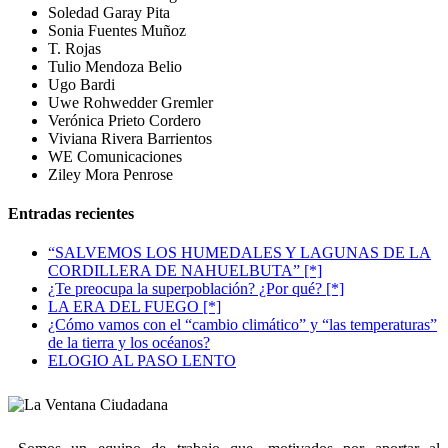
Soledad Garay Pita
Sonia Fuentes Muñoz
T. Rojas
Tulio Mendoza Belio
Ugo Bardi
Uwe Rohwedder Gremler
Verónica Prieto Cordero
Viviana Rivera Barrientos
WE Comunicaciones
Ziley Mora Penrose
Entradas recientes
“SALVEMOS LOS HUMEDALES Y LAGUNAS DE LA
CORDILLERA DE NAHUELBUTA” [*]
¿Te preocupa la superpoblación? ¿Por qué? [*]
LA ERA DEL FUEGO [*]
¿Cómo vamos con el “cambio climático” y “las temperaturas”
de la tierra y los océanos?
ELOGIO AL PASO LENTO