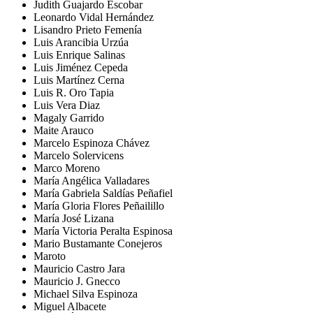
Judith Guajardo Escobar
Leonardo Vidal Hernández
Lisandro Prieto Femenía
Luis Arancibia Urzúa
Luis Enrique Salinas
Luis Jiménez Cepeda
Luis Martínez Cerna
Luis R. Oro Tapia
Luis Vera Diaz
Magaly Garrido
Maite Arauco
Marcelo Espinoza Chávez
Marcelo Solervicens
Marco Moreno
María Angélica Valladares
María Gabriela Saldías Peñafiel
María Gloria Flores Peñailillo
María José Lizana
María Victoria Peralta Espinosa
Mario Bustamante Conejeros
Maroto
Mauricio Castro Jara
Mauricio J. Gnecco
Michael Silva Espinoza
Miguel Albacete