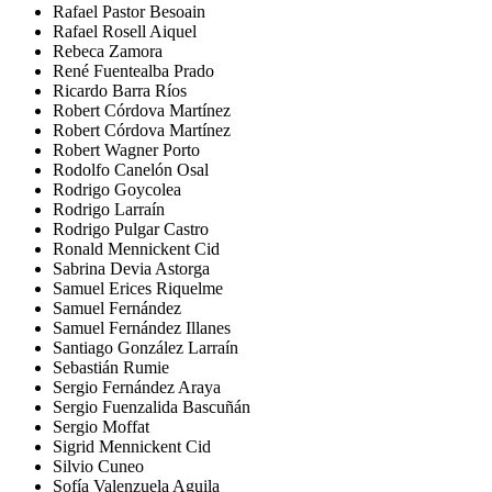
Rafael Pastor Besoain
Rafael Rosell Aiquel
Rebeca Zamora
René Fuentealba Prado
Ricardo Barra Ríos
Robert Córdova Martínez
Robert Córdova Martínez
Robert Wagner Porto
Rodolfo Canelón Osal
Rodrigo Goycolea
Rodrigo Larraín
Rodrigo Pulgar Castro
Ronald Mennickent Cid
Sabrina Devia Astorga
Samuel Erices Riquelme
Samuel Fernández
Samuel Fernández Illanes
Santiago González Larraín
Sebastián Rumie
Sergio Fernández Araya
Sergio Fuenzalida Bascuñán
Sergio Moffat
Sigrid Mennickent Cid
Silvio Cuneo
Sofía Valenzuela Aguila