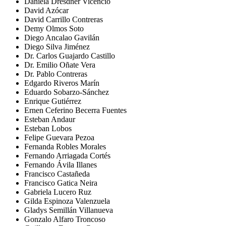
Daniela Dresdner Vicencio
David Azócar
David Carrillo Contreras
Demy Olmos Soto
Diego Ancalao Gavilán
Diego Silva Jiménez
Dr. Carlos Guajardo Castillo
Dr. Emilio Oñate Vera
Dr. Pablo Contreras
Edgardo Riveros Marín
Eduardo Sobarzo-Sánchez
Enrique Gutiérrez
Ernen Ceferino Becerra Fuentes
Esteban Andaur
Esteban Lobos
Felipe Guevara Pezoa
Fernanda Robles Morales
Fernando Arriagada Cortés
Fernando Ávila Illanes
Francisco Castañeda
Francisco Gatica Neira
Gabriela Lucero Ruz
Gilda Espinoza Valenzuela
Gladys Semillán Villanueva
Gonzalo Alfaro Troncoso