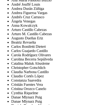
Ana María Pandolfi Burzio
André Jouffé Louis
Andrea Durán Zúñiga
Andrea Figueroa Vargas
Andrés Cruz Carrasco
Ángela Venegas
Anna Kowalczyk
Arturo Castillo Cabezas
Arturo M. Castillo Cabezas
Augusto Dueñas Eriz
Beatriz Revuelta
Carlos Bonifetti Dietert
Carlos Guajardo Castillo
Carola Rodríguez Olivares
Carolina Becerra Sepúlveda
Catalina Maluk Abusleme
Christopher Gotschlich
Claudia Narbona Castillo
Claudio Cortés López
Constanza Saavedra
Cristián Fuentes Vera
Cristina Orozco Canelo
Cynthia Riquelme
Danae Mlynarz Puig
Danae Mlynarz Puig