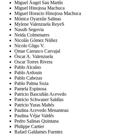
Miguel Ángel San Martín
Miguel Hinojosa Machuca
Miguel Horacio Hinojosa Machuca
Mónica Oyarzún Salinas
Mylene Valenzuela ReyeS
Nassib Segovia
Neida Colmenares
Nicolás Gómez Núñez
Nicolo Gligo V.
Omar Carrasco Carvajal
Óscar A. Valenzuela
Oscar Torres Rivera
Pablo Alcaíno
Pablo Ardouin
Pablo Cabezas
Pablo Palma Soza
Pamela Espinosa
Patricio Bascuñán Acevedo
Patricio Schwaner Saldías
Patricio Yuras Maltés
Paulina Acevedo Menanteau
Paulina Véjar Valdés
Pedro Salinas Quintana
Philippe Cartier
Rafael Galdames Fuentes