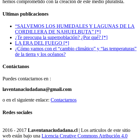
hemos comprometido con la creación de este medio pluralista.
Ultimas publicaciones
“SALVEMOS LOS HUMEDALES Y LAGUNAS DE LA
CORDILLERA DE NAHUELBUTA” [*]
¿Te preocupa la superpoblación? ¿Por qué? [*]
LA ERA DEL FUEGO [*]
¿Cómo vamos con el “cambio climático” y “las temperaturas”
de la tierra y los océanos?
Contáctanos
Puedes contactarnos en :
laventanaciudadana@gmail.com
o en el siguiente enlace:
Contactarnos
Redes sociales
2016 - 2017
Laventanaciudadana.cl
| Los articulos de este sitio
web están bajo una
Licencia Creative Commons Atribución 4.0