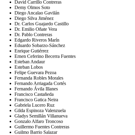
David Carrillo Contreras
Demy Olmos Soto
Diego Ancalao Gavilán
Diego Silva Jiménez
Dr. Carlos Guajardo Castillo
Dr. Emilio Oñate Vera
Dr. Pablo Contreras
Edgardo Riveros Marín
Eduardo Sobarzo-Sánchez
Enrique Gutiérrez
Ernen Ceferino Becerra Fuentes
Esteban Andaur
Esteban Lobos
Felipe Guevara Pezoa
Fernanda Robles Morales
Fernando Arriagada Cortés
Fernando Ávila Illanes
Francisco Castañeda
Francisco Gatica Neira
Gabriela Lucero Ruz
Gilda Espinoza Valenzuela
Gladys Semillán Villanueva
Gonzalo Alfaro Troncoso
Guillermo Fuentes Contreras
Guilmo Barrio Salazar