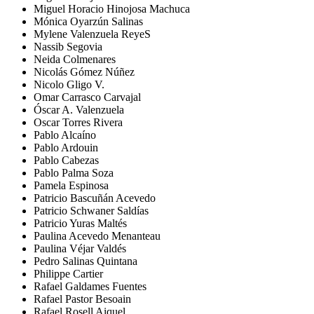
Miguel Horacio Hinojosa Machuca
Mónica Oyarzún Salinas
Mylene Valenzuela ReyeS
Nassib Segovia
Neida Colmenares
Nicolás Gómez Núñez
Nicolo Gligo V.
Omar Carrasco Carvajal
Óscar A. Valenzuela
Oscar Torres Rivera
Pablo Alcaíno
Pablo Ardouin
Pablo Cabezas
Pablo Palma Soza
Pamela Espinosa
Patricio Bascuñán Acevedo
Patricio Schwaner Saldías
Patricio Yuras Maltés
Paulina Acevedo Menanteau
Paulina Véjar Valdés
Pedro Salinas Quintana
Philippe Cartier
Rafael Galdames Fuentes
Rafael Pastor Besoain
Rafael Rosell Aiquel