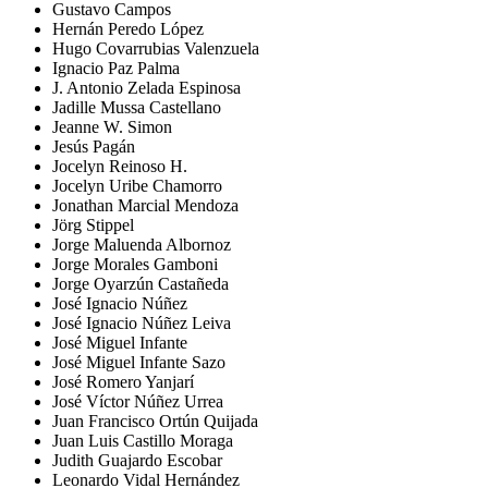
Gustavo Campos
Hernán Peredo López
Hugo Covarrubias Valenzuela
Ignacio Paz Palma
J. Antonio Zelada Espinosa
Jadille Mussa Castellano
Jeanne W. Simon
Jesús Pagán
Jocelyn Reinoso H.
Jocelyn Uribe Chamorro
Jonathan Marcial Mendoza
Jörg Stippel
Jorge Maluenda Albornoz
Jorge Morales Gamboni
Jorge Oyarzún Castañeda
José Ignacio Núñez
José Ignacio Núñez Leiva
José Miguel Infante
José Miguel Infante Sazo
José Romero Yanjarí
José Víctor Núñez Urrea
Juan Francisco Ortún Quijada
Juan Luis Castillo Moraga
Judith Guajardo Escobar
Leonardo Vidal Hernández