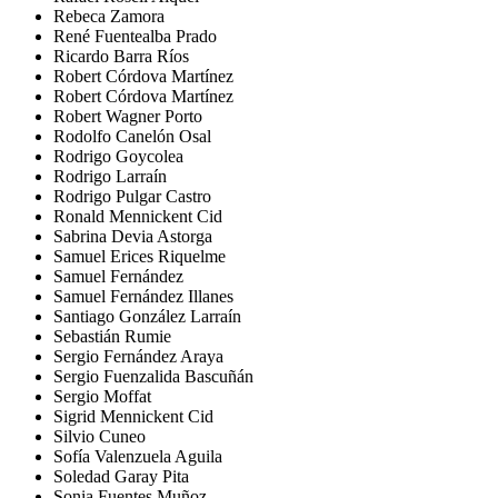
Rebeca Zamora
René Fuentealba Prado
Ricardo Barra Ríos
Robert Córdova Martínez
Robert Córdova Martínez
Robert Wagner Porto
Rodolfo Canelón Osal
Rodrigo Goycolea
Rodrigo Larraín
Rodrigo Pulgar Castro
Ronald Mennickent Cid
Sabrina Devia Astorga
Samuel Erices Riquelme
Samuel Fernández
Samuel Fernández Illanes
Santiago González Larraín
Sebastián Rumie
Sergio Fernández Araya
Sergio Fuenzalida Bascuñán
Sergio Moffat
Sigrid Mennickent Cid
Silvio Cuneo
Sofía Valenzuela Aguila
Soledad Garay Pita
Sonia Fuentes Muñoz