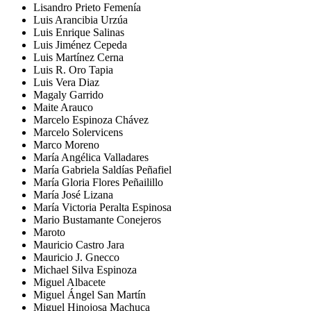
Lisandro Prieto Femenía
Luis Arancibia Urzúa
Luis Enrique Salinas
Luis Jiménez Cepeda
Luis Martínez Cerna
Luis R. Oro Tapia
Luis Vera Diaz
Magaly Garrido
Maite Arauco
Marcelo Espinoza Chávez
Marcelo Solervicens
Marco Moreno
María Angélica Valladares
María Gabriela Saldías Peñafiel
María Gloria Flores Peñailillo
María José Lizana
María Victoria Peralta Espinosa
Mario Bustamante Conejeros
Maroto
Mauricio Castro Jara
Mauricio J. Gnecco
Michael Silva Espinoza
Miguel Albacete
Miguel Ángel San Martín
Miguel Hinojosa Machuca