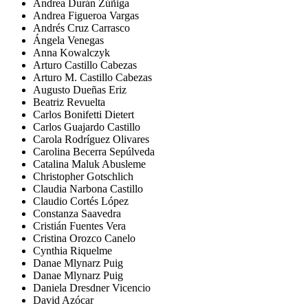
Andrea Durán Zúñiga
Andrea Figueroa Vargas
Andrés Cruz Carrasco
Ángela Venegas
Anna Kowalczyk
Arturo Castillo Cabezas
Arturo M. Castillo Cabezas
Augusto Dueñas Eriz
Beatriz Revuelta
Carlos Bonifetti Dietert
Carlos Guajardo Castillo
Carola Rodríguez Olivares
Carolina Becerra Sepúlveda
Catalina Maluk Abusleme
Christopher Gotschlich
Claudia Narbona Castillo
Claudio Cortés López
Constanza Saavedra
Cristián Fuentes Vera
Cristina Orozco Canelo
Cynthia Riquelme
Danae Mlynarz Puig
Danae Mlynarz Puig
Daniela Dresdner Vicencio
David Azócar