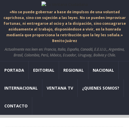
«No se puede gobernar a base de impulsos de una voluntad
caprichosa, sino con sujeción a las leyes. No se pueden improvisar
fortunas, ni entregarse al ocio y a la disipación, sino consagrarse
asiduamente al trabajo, disponiéndose a vivir, en la honrada
medianía que proporciona la retribución que la ley les señala.»
Benito Juárez
Actualmente nos leen en: Francia, Italia, España, Canadá, E.E.U.U., Argentina,
Brasil, Colombia, Perú, México, Ecuador, Uruguay, Bolivia y Chile.
PORTADA
EDITORIAL
REGIONAL
NACIONAL
INTERNACIONAL
VENTANA TV
¿QUIENES SOMOS?
CONTACTO